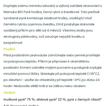
Dopřejte svému miminku lahodný a výživný začátek stravování s
Mamuko BIO Pyré hruška, černý rybíz a švestkové. Toto pečlivě
vyrobené pyré kombinuje sladkost hrušky, osvěžující chuť
černého rybízu a jemnou švestku, čímž poskytuje dokonale
vyvážený příkrm pro děti od 4 měsíců. Všechny složky jsou
ekologicky pěstovány, což zaručuje nejvyšší kvalitu a
bezpečnost.
Použití:
Před podáváním jednoduše zamíchejte nebo jemně prohřejte
na pokojovou teplotu. Příkrm je připraven k okamžitému
podávání. Krmení začněte malými porcemi a postupně zvyšujte
množství pomocí lžičky. Skladujte při pokojové teplotě (<25˚C),
po otevření - uložte do chladničky při teplotě <4°C po dobu 24
hodin. Nedovolte dítěti hrát si se zátkou nebo obalem.
Složení:
hruškové pyré* 75 %, slivkové pyré* 22 %, pyré z čiernych ríbezlí*