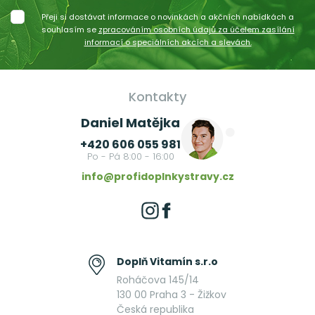
Přeji si dostávat informace o novinkách a akčních nabídkách a
souhlasím se
zpracováním osobních údajů za účelem zasílání
informací o speciálních akcích a slevách.
Kontakty
Daniel Matějka
+420 606 055 981
Po - Pá 8:00 - 16:00
info@profidoplnkystravy.cz
Doplň Vitamín s.r.o
Roháčova 145/14
130 00 Praha 3 - Žižkov
Česká republika