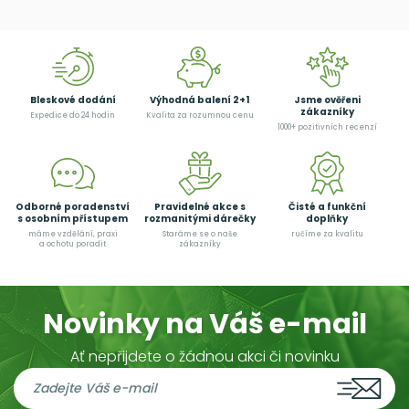
Bleskové dodání
Výhodná balení 2+1
Jsme ověřeni
zákazníky
Expedice do 24 hodin
Kvalita za rozumnou cenu
1000+ pozitivních recenzí
Odborné poradenství
Pravidelné akce s
Čisté a funkční
s osobním přístupem
rozmanitými dárečky
doplňky
máme vzdělání, praxi
Staráme se o naše
ručíme za kvalitu
a ochotu poradit
zákazníky
Novinky na Váš e-mail
Ať nepřijdete o žádnou akci či novinku