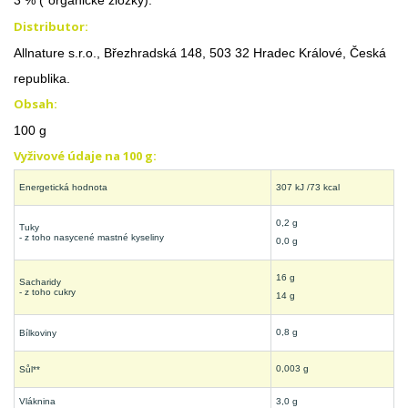
3 % (*organické zložky).
Distributor:
Allnature s.r.o., Březhradská 148, 503 32 Hradec Králové, Česká
republika.
Obsah:
100 g
Vyživové údaje na 100 g:
Energetická hodnota
307 kJ /73 kcal
0,2 g
Tuky
- z toho nasycené mastné kyseliny
0,0 g
16 g
Sacharidy
- z toho cukry
14 g
0,8 g
Bílkoviny
0,003 g
Sůl**
Vláknina
3,0 g