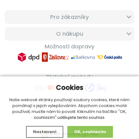
Pro zákazníky
O nákupu
Možnosti dopravy
Platební metody
Cookies
Naše webové stránky používají soubory cookies, které nám
pomáhají s jejich vylepšováním. Abychom cookies mohli
používat, musíte nám to povolit. Kliknutím na tlačítko "OK,
souhlasím" udělujete tento souhlas.
© 2014 - 2026, ProfiDoplnkyStravy.cz
Nastavení
OK, souhlasím