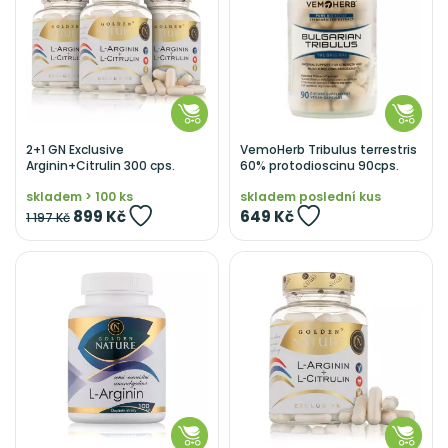
2+1 GN Exclusive
VemoHerb Tribulus terrestris
Arginin+Citrulin 300 cps.
60% protodioscinu 90cps.
skladem > 100 ks
skladem poslední kus
899 Kč
649 Kč
1 197 Kč