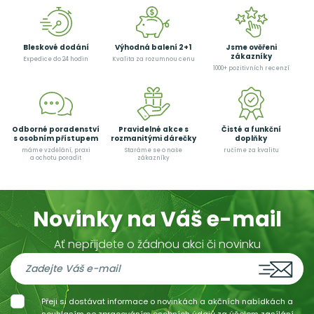
Bleskové dodání
Výhodná balení 2+1
Jsme ověřeni
zákazníky
Expedice do 24 hodin
Kvalita za rozumnou cenu
1000+ pozitivních recenzí
Odborné poradenství
Pravidelné akce s
Čisté a funkční
s osobním přístupem
rozmanitými dárečky
doplňky
máme vzdělání, praxi
Staráme se o naše
ručíme za kvalitu
a ochotu poradit
zákazníky
Novinky na Váš e-mail
Ať nepřijdete o žádnou akci či novinku
Přeji si dostávat informace o novinkách a akčních nabídkách a