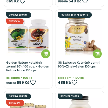
369 Kč
549 Kč
777 Kč
DOPRAVA ZDARMA
100% ČISTOTA PRODUKTU
SLEVA 14%
Golden Nature Kotvičník
GN Exclusive Kotvičník zemní
zemní 90% 100 cps. + Golden
90%+Zinek+Selen 100 cps.
Nature Maca 100 cps.
skladem > 100 ks
skladem > 100 ks
599 Kč
489 Kč
698 Kč
DOPRAVA ZDARMA
DOPRAVA ZDARMA
SLEVA 25%