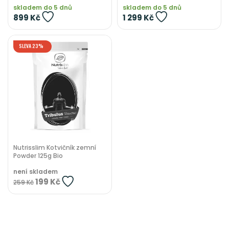
skladem do 5 dnů
skladem do 5 dnů
899 Kč
1 299 Kč
SLEVA 23%
Nutrisslim Kotvičník zemní
Powder 125g Bio
není skladem
199 Kč
259 Kč