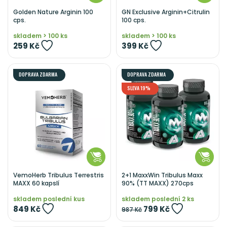
Golden Nature Arginin 100
GN Exclusive Arginin+Citrulin
cps.
100 cps.
skladem > 100 ks
skladem > 100 ks
259 Kč
399 Kč
DOPRAVA ZDARMA
DOPRAVA ZDARMA
SLEVA 19%
VemoHerb Tribulus Terrestris
2+1 MaxxWin Tribulus Maxx
MAXX 60 kapslí
90% (TT MAXX) 270cps
skladem poslední kus
skladem poslední 2 ks
849 Kč
799 Kč
987 Kč