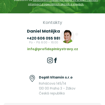
souhlasím se
zpracováním osobních údajů za účelem zasílání
informací o speciálních akcích a slevách.
Kontakty
Daniel Matějka
+420 606 055 981
Po - Pá 8:00 - 16:00
info@profidoplnkystravy.cz
Doplň Vitamín s.r.o
Roháčova 145/14
130 00 Praha 3 - Žižkov
Česká republika