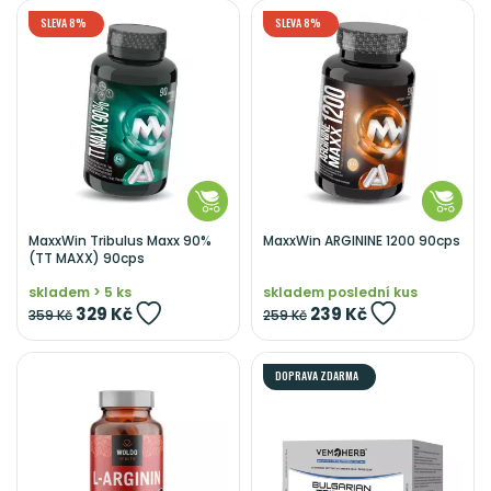
SLEVA 8%
SLEVA 8%
MaxxWin Tribulus Maxx 90%
MaxxWin ARGININE 1200 90cps
(TT MAXX) 90cps
skladem > 5 ks
skladem poslední kus
329 Kč
239 Kč
359 Kč
259 Kč
DOPRAVA ZDARMA