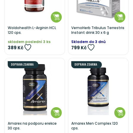
Woldohealth L-Arginin HCL
VemoHerb Tribulus Terrestris
120 cps.
Instant drink 30 x 6 g
skladem poslední 3 ks
Skladem do 3 dnů
389 Kč
799 Kč
DOPRAVA ZDARMA
DOPRAVA ZDARMA
Amarex na podporu erekce
Amarex Men Complex 120
30 cps.
cps.