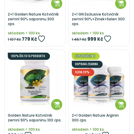
2+1 Golden Nature Kotvičník
2+1 GN Exclusive Kotvičník
zemní 90% saponinu 300
zemní 90%+Zinek+Selen 300
cps.
cps.
skladem > 100 ks
skladem > 100 ks
779 Kč
999 Kč
1 107 Kč
1 467 Kč
100% ČISTOTA PRODUKTU
DOPORUČUJEME
DOPRAVA ZDARMA
SLEVA 29%
Golden Nature Kotvičník
2+1 Golden Nature Arginin
zemní 90% saponinu 100 cps.
300 cps.
skladem > 100 ks
skladem > 100 ks