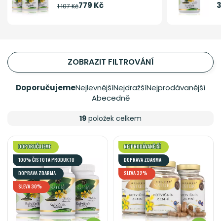
779 Kč
3
1 107 Kč
ZOBRAZIT FILTROVÁNÍ
Doporučujeme
Nejlevnější
Nejdražší
Nejprodávanější
Abecedně
19
položek celkem
DOPORUČUJEME
NEJPRODÁVANĚJŠÍ
100% ČISTOTA PRODUKTU
DOPRAVA ZDARMA
DOPRAVA ZDARMA
SLEVA 32%
SLEVA 30%