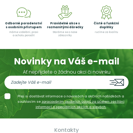
Odborné poradenství
Pravidelné akce s
Čisté a funkční
s osobním přístupem
rozmanitými dárečky
doplňky
máme vzdělání, praxi
Staráme se o naše
ručíme za kvalitu
a ochotu poradit
zákazníky
Novinky na Váš e-mail
Ať nepřijdete o žádnou akci či novinku
Přeji si dostávat informace o novinkách a akčních nabídkách a
souhlasím se
zpracováním osobních údajů za účelem zasílání
informací o speciálních akcích a slevách.
Kontakty