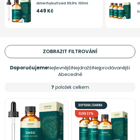
dimethylsulfoxid 99,9% 100ml
d
449 Kč
1
ZOBRAZIT FILTROVÁNÍ
Doporučujeme
Nejlevnější
Nejdražší
Nejprodávanější
Abecedně
7
položek celkem
DOPRAVA ZDARMA
SLEVA 22%