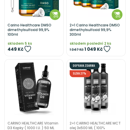
Carino Healthcare DMSO
2+1 Carino Healthcare DMSO
dimethylsulfoxid 99,9%
dimethylsulfoxid 99,9%
100ml
300ml
skladem 5 ks
skladem poslední 2 ks
449 Kč
1 049 Kč
1 347 Kč
DOPRAVA ZDARMA
SLEVA 21%
CARINO HEALTHCARE Vitamin
2+1 CARINO HEALTHCARE MCT
D3 Kapky ( 1000 I.U. ) 50 ML
olej 3x500 ML ( 100%