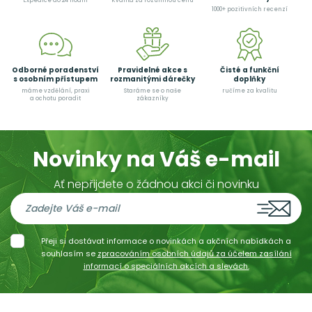
Expedice do 24 hodin
Kvalita za rozumnou cenu
1000+ pozitivních recenzí
Odborné poradenství
Pravidelné akce s
Čisté a funkční
s osobním přístupem
rozmanitými dárečky
doplňky
máme vzdělání, praxi
Staráme se o naše
ručíme za kvalitu
a ochotu poradit
zákazníky
Novinky na Váš e-mail
Ať nepřijdete o žádnou akci či novinku
Přeji si dostávat informace o novinkách a akčních nabídkách a
souhlasím se
zpracováním osobních údajů za účelem zasílání
informací o speciálních akcích a slevách.