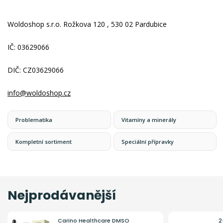
Woldoshop s.r.o. Rožkova 120 , 530 02 Pardubice
IČ: 03629066
DIČ: CZ03629066
info@woldoshop.cz
Problematika
Vitamíny a minerály
Kompletní sortiment
Speciální přípravky
Nejprodávanější
Carino Healthcare DMSO
2