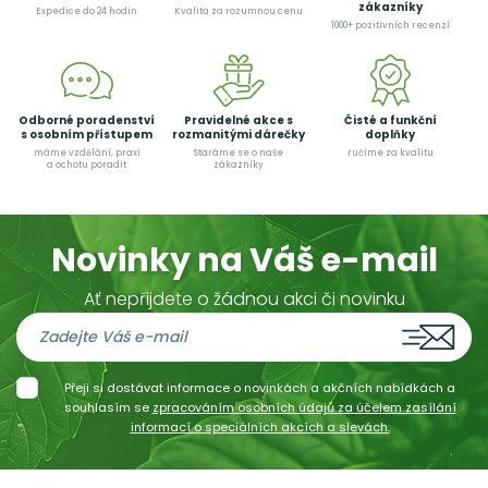
zákazníky
Expedice do 24 hodin
Kvalita za rozumnou cenu
1000+ pozitivních recenzí
Odborné poradenství
Pravidelné akce s
Čisté a funkční
s osobním přístupem
rozmanitými dárečky
doplňky
máme vzdělání, praxi
Staráme se o naše
ručíme za kvalitu
a ochotu poradit
zákazníky
Novinky na Váš e-mail
Ať nepřijdete o žádnou akci či novinku
Přeji si dostávat informace o novinkách a akčních nabídkách a
souhlasím se
zpracováním osobních údajů za účelem zasílání
informací o speciálních akcích a slevách.