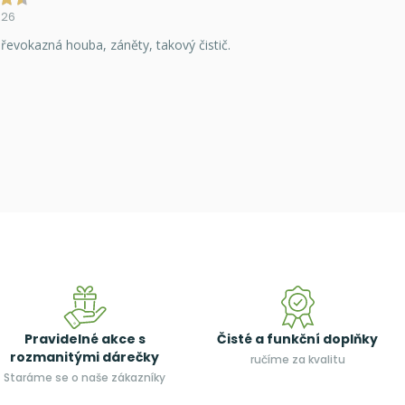
026
řevokazná houba, záněty, takový čistič.
Pravidelné akce s
Čisté a funkční doplňky
rozmanitými dárečky
ručíme za kvalitu
Staráme se o naše zákazníky