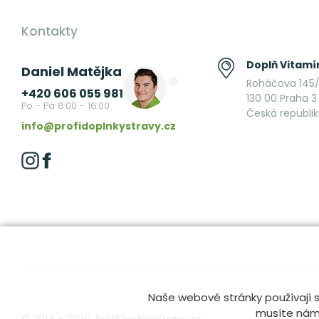
Kontakty
Doplň Vitamín
Daniel Matějka
Roháčova 145/
+420 606 055 981
130 00 Praha 3 
Po - Pá 8:00 - 16:00
Česká republi
info@profidoplnkystravy.cz
Naše webové stránky používají s
musíte nám t