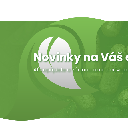
Novinky na Váš 
Ať nepřijdete o žádnou akci či novink