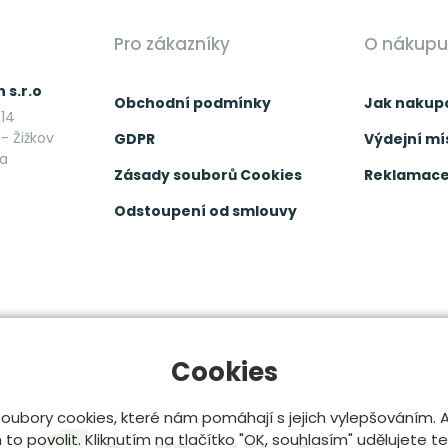
Pro zákazníky
O nákupu
 s.r.o
Obchodní podmínky
Jak nakup
14
- Žižkov
GDPR
Výdejní mí
ka
Zásady souborů Cookies
Reklamace 
Odstoupení od smlouvy
Cookies
oubory cookies, které nám pomáhají s jejich vylepšováním.
o povolit. Kliknutím na tlačítko "OK, souhlasím" udělujete t