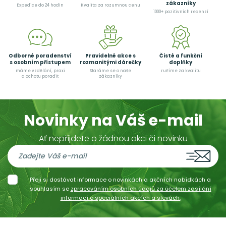
zákazníky
Expedice do 24 hodin
Kvalita za rozumnou cenu
1000+ pozitivních recenzí
Odborné poradenství
Pravidelné akce s
Čisté a funkční
s osobním přístupem
rozmanitými dárečky
doplňky
máme vzdělání, praxi
Staráme se o naše
ručíme za kvalitu
a ochotu poradit
zákazníky
Novinky na Váš e-mail
Ať nepřijdete o žádnou akci či novinku
Přeji si dostávat informace o novinkách a akčních nabídkách a
souhlasím se
zpracováním osobních údajů za účelem zasílání
informací o speciálních akcích a slevách.