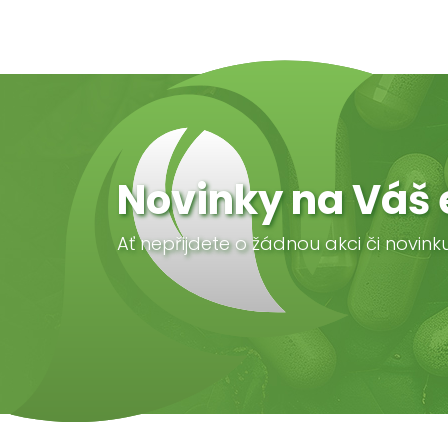
Novinky na Váš 
Ať nepřijdete o žádnou akci či novink