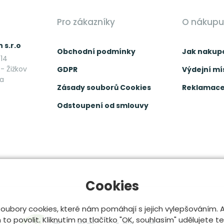
Pro zákazníky
O nákupu
 s.r.o
Obchodní podmínky
Jak nakup
14
- Žižkov
GDPR
Výdejní mí
ka
Zásady souborů Cookies
Reklamace 
Odstoupení od smlouvy
Cookies
oubory cookies, které nám pomáhají s jejich vylepšováním.
o povolit. Kliknutím na tlačítko "OK, souhlasím" udělujete t