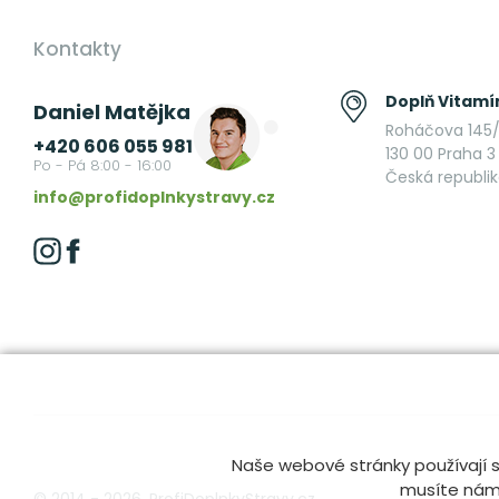
Kontakty
Doplň Vitamín
Daniel Matějka
Roháčova 145/
+420 606 055 981
130 00 Praha 3 
Po - Pá 8:00 - 16:00
Česká republi
info@profidoplnkystravy.cz
Naše webové stránky používají s
musíte nám t