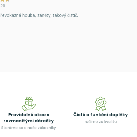
026
řevokazná houba, záněty, takový čistič.
Pravidelné akce s
Čisté a funkční doplňky
rozmanitými dárečky
ručíme za kvalitu
Staráme se o naše zákazníky