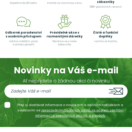
zákazníky
Expedice do 24 hodin
Kvalita za rozumnou cenu
1000+ pozitivních recenzí
Odborné poradenství
Pravidelné akce s
Čisté a funkční
s osobním přístupem
rozmanitými dárečky
doplňky
máme vzdělání, praxi
Staráme se o naše
ručíme za kvalitu
a ochotu poradit
zákazníky
Novinky na Váš e-mail
Ať nepřijdete o žádnou akci či novinku
Přeji si dostávat informace o novinkách a akčních nabídkách a
souhlasím se
zpracováním osobních údajů za účelem zasílání
informací o speciálních akcích a slevách.