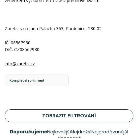
vědeckém výzkumu. A to vše v prémiové kvalitě.
Zaretis s.r.o Jana Palacha 363, Pardubice, 530 02
IČ: 08567930
DIČ: CZ08567930
info@zaretis.cz
Kompletní sortiment
ZOBRAZIT FILTROVÁNÍ
Doporučujeme
Nejlevnější
Nejdražší
Nejprodávanější