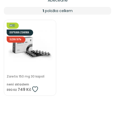
Abecedně
1
položka celkem
AKCE
DOPRAVA ZDARMA
SLEVA 16%
Zaretis 150 mg 30 kapslí
není skladem
749 Kč
890 Kč