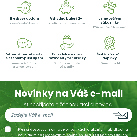
Bleskové dodání
Výhodná balení 2+1
Jsme ověřeni
zákazníky
Expedice do 24 hodin
Kvalita za rozumnou cenu
1000+ pozitivních recenzí
Odborné poradenství
Pravidelné akce s
Čisté a funkční
s osobním přístupem
rozmanitými dárečky
doplňky
máme vzdělání, praxi
Staráme se o naše
ručíme za kvalitu
a ochotu poradit
zákazníky
Novinky na Váš e-mail
Ať nepřijdete o žádnou akci či novinku
Přeji si dostávat informace o novinkách a akčních nabídkách a
souhlasím se
zpracováním osobních údajů za účelem zasílání