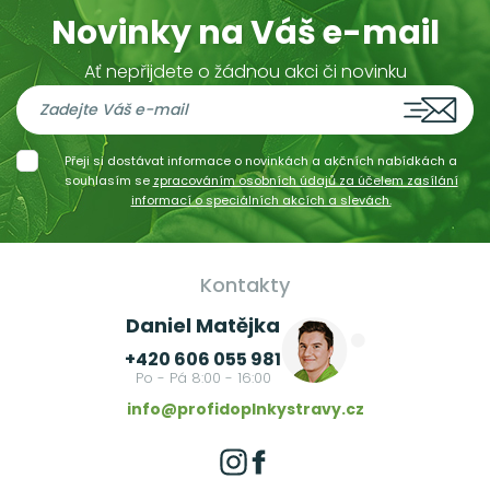
Novinky na Váš e-mail
Ať nepřijdete o žádnou akci či novinku
Přeji si dostávat informace o novinkách a akčních nabídkách a
souhlasím se
zpracováním osobních údajů za účelem zasílání
informací o speciálních akcích a slevách.
Kontakty
Daniel Matějka
+420 606 055 981
Po - Pá 8:00 - 16:00
info@profidoplnkystravy.cz