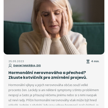
roztok.
25.05.2023
4 min.
Daniel Matějka, DiS
Hormonální nerovnováha a přechod?
Zkuste kotvičník pro zmírnění projevů.
Hormonální výkyvy a jejich nerovnováha občas souží velké
procento žen. Leckdy si ani některé symptomy s tímto problémem
nespojí a často je přisuzují něčemu jinému nebo si s nimi naopak
už neví rady. Příčin hormonální nerovnováhy však může být hned
několik. Jedním z období, kdy jsou výkyvy hormonů zcela běžné, je