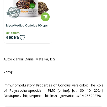
MycoMedica Coriolus 90 cps.
skladem
690 Kč
Autor článku: Daniel Matějka, DiS
Zdroj:
Immunomodulatory Properties of Coriolus versicolor: The Role
of Polysaccharopeptide - PMC [online]. [cit. 30. 10. 2024].
Dostupné z: https://pmc.ncbi.nlm.nih.gov/articles/PMC5592279/