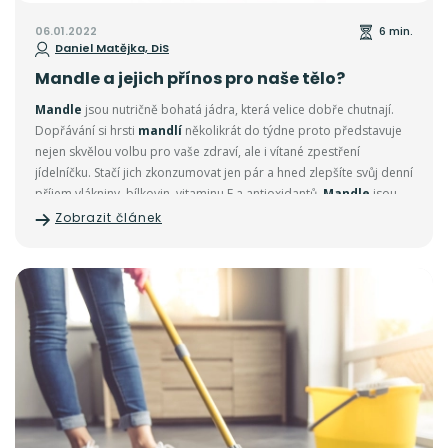
06.01.2022
6 min.
Daniel Matějka, DiS
Mandle a jejich přínos pro naše tělo?
Mandle
jsou nutričně bohatá jádra, která velice dobře chutnají.
Dopřávání si hrsti
mandlí
několikrát do týdne proto představuje
nejen skvělou volbu pro vaše zdraví, ale i vítané zpestření
jídelníčku. Stačí jich zkonzumovat jen pár a hned zlepšíte svůj denní
příjem vlákniny, bílkovin, vitaminu E a antioxidantů.
Mandle
jsou
jádra semen, která
rostou na stromě zvaném mandloň
Zobrazit článek
obecná
, také někdy přezdívaném jako
mandlovník
.