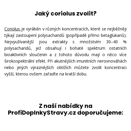
Jaký coriolus zvolit?
Coriolus
je vyráběn v různých koncentracích, které se nejběžněji
týkají zastoupení polysacharidů (popřípadě přímo betaglukanů).
Nejvyužívanější jsou extrakty s množstvím 30–40 %
polysacharidů, jež obsahují i bohaté spektrum ostatních
bioaktivních sloučenin a z tohoto důvodu mají o něco více
širokospektrální efekt. Při akutnějších imunitních nerovnováhách
nebo jiných výraznějších obtížích můžete zvolit koncentraci
vyšší, kterou ovšem zařaďte na kratší dobu.
Z naší nabídky na
ProfiDoplnkyStravy.cz doporučujeme: