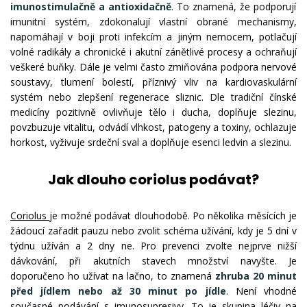
imunostimulačně a antioxidačně
. To znamená, že podporují
imunitní systém, zdokonalují vlastní obrané mechanismy,
napomáhají v boji proti infekcím a jiným nemocem, potlačují
volné radikály a chronické i akutní zánětlivé procesy a ochraňují
veškeré buňky. Dále je velmi často zmiňována podpora nervové
soustavy, tlumení bolestí, příznivý vliv na kardiovaskulární
systém nebo zlepšení regenerace sliznic. Dle tradiční čínské
medicíny pozitivně ovlivňuje tělo i ducha, doplňuje slezinu,
povzbuzuje vitalitu, odvádí vlhkost, patogeny a toxiny, ochlazuje
horkost, vyživuje srdeční sval a doplňuje esenci ledvin a slezinu.
Jak dlouho coriolus podávat?
Coriolus
je možné podávat dlouhodobě. Po několika měsících je
žádoucí zařadit pauzu nebo zvolit schéma užívání, kdy je 5 dní v
týdnu užíván a 2 dny ne. Pro prevenci zvolte nejprve nižší
dávkování, při akutních stavech množství navyšte. Je
doporučeno ho užívat na lačno, to znamená
zhruba 20 minut
před jídlem nebo až 30 minut po jídle
. Není vhodné
současné podávání s imunosupresivy. To je skupina léčiv na