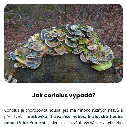
Jak coriolus vypadá?
Coriolus
je chorošovitá houba, jež má mnoho různých názvů a
přezdívek –
outkovka, tráva říše nebes, královská houba
nebo třeba Yun zhi.
Jeden z nich však vychází z anglického