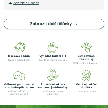
například přechod.
Zobrazit článek
Zobrazit další články
Bleskové dodání
Výhodná balení 2+1
Jsme ověřeni
zákazníky
Expedice do 24 hodin
Kvalita za rozumnou cenu
1000+ pozitivních recenzí
Odborné poradenství
Pravidelné akce s
Čisté a funkční
s osobním přístupem
rozmanitými dárečky
doplňky
máme vzdělání, praxi
Staráme se o naše
ručíme za kvalitu
a ochotu poradit
zákazníky