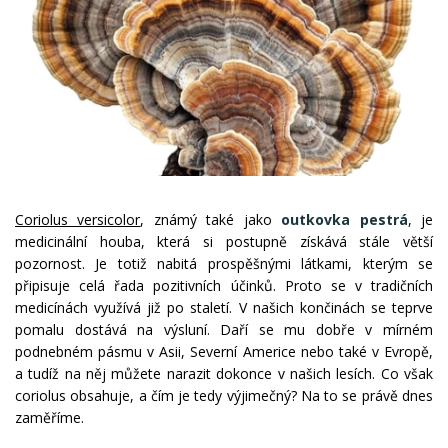
Coriolus versicolor
, známý také jako
outkovka pestrá
, je
medicinální houba, která si postupně získává stále větší
pozornost. Je totiž nabitá prospěšnými látkami, kterým se
připisuje celá řada pozitivních účinků. Proto se v tradičních
medicínách využívá již po staletí. V našich končinách se teprve
pomalu dostává na výsluní. Daří se mu dobře v mírném
podnebném pásmu v Asii, Severní Americe nebo také v Evropě,
a tudíž na něj můžete narazit dokonce v našich lesích. Co však
coriolus obsahuje, a čím je tedy výjimečný? Na to se právě dnes
zaměříme.