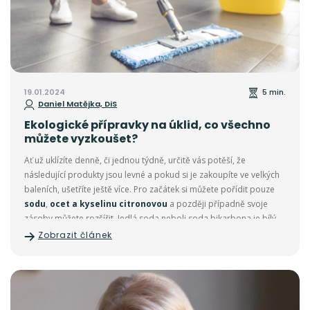
19.01.2024
5 min.
Daniel Matějka, DiS
Ekologické přípravky na úklid, co všechno
můžete vyzkoušet?
Ať už uklízíte denně, či jednou týdně, určitě vás potěší, že
následující produkty jsou levné a pokud si je zakoupíte ve velkých
baleních, ušetříte ještě více. Pro začátek si můžete pořídit pouze
sodu
,
ocet a kyselinu citronovou
a později případně svoje
zásoby můžete rozšířit. Jedlá soda neboli soda bikarbona je bílý
prášek, který je dobře rozpustný ve vodě a má zásadité pH.
Zobrazit článek
Možná ji znáte jako součást kypřících prášků nebo ji používáte do
pečení samostatně. Ocet je nejlepší ten bílý, jelikož
obsahuje 10%
kyseliny octové
, a je proto koncentrovanější. Navíc není
dobarvený a nezanechá nikde skvrny. Kyselinu citronovou
seženete v podobě krystalického prášku nebo jako již hotový