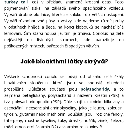
turkey tail
, což v překladu znamená krocaní ocas. Toto
pojmenování získal na základě svého specifického vzhledu.
Vytváří drobné plodnice, které se shlukují do větších uskupení.
Vytváří různobarevné pásy a vrstvy, kde najdeme různé pruhy
v odstínech hnědé a šedé, na konci klobouků se nachází bílé
lemování. Čím starší houba je, tím je tmavší. Coriolus najdete
nejčastěji na listnatých stromech, kde parazituje na
poškozených místech, pařezech či spadlých větvích.
Jaké bioaktivní látky skrývá?
Veškeré schopnosti coriolu se odvíjí od obsahu celé škály
bioaktivních sloučenin, které jsou ve spoustě ohledech
prospěšné. Důležitou součástí jsou
polysacharidy
, a to
zejména betaglukany, polysacharid s názvem Krestin (PSK) a
tzv. polysacharidopeptid (PSP). Dále stojí za zmínku bílkoviny a
esenciální i neesenciální aminokyseliny, jako je leucin, izoleucin,
tyrosin, glutamin nebo methionin. Součástí jsou i rozličné fenoly,
triterpeny, mastné kyseliny, tuky, draslík, hořčík, zinek, železo,
měď, ergosterol (vitamin D2) a vitaminy ze skupiny B.