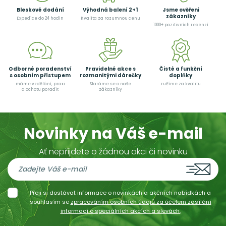
Bleskové dodání
Výhodná balení 2+1
Jsme ověřeni
zákazníky
Expedice do 24 hodin
Kvalita za rozumnou cenu
1000+ pozitivních recenzí
Odborné poradenství
Pravidelné akce s
Čisté a funkční
s osobním přístupem
rozmanitými dárečky
doplňky
máme vzdělání, praxi
Staráme se o naše
ručíme za kvalitu
a ochotu poradit
zákazníky
Novinky na Váš e-mail
Ať nepřijdete o žádnou akci či novinku
Přeji si dostávat informace o novinkách a akčních nabídkách a
souhlasím se
zpracováním osobních údajů za účelem zasílání
informací o speciálních akcích a slevách.