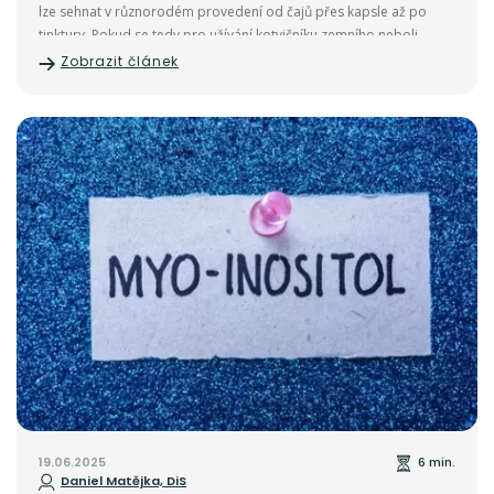
lze sehnat v různorodém provedení od čajů přes kapsle až po
tinktury. Pokud se tedy pro užívání kotvičníku zemního neboli
tribulusu terrestris rozhodnete, pochopitelně budete očekávat co
Zobrazit článek
nejlepší výsledky. Těch se ale dočkáte jedině, pokud sáhnete po
správné formě kotvičníku zemního s deklarovaným obsahem
aktivních látek a to konkrétně saponinů nebo protodioscinu.
19.06.2025
6 min.
Daniel Matějka, DiS