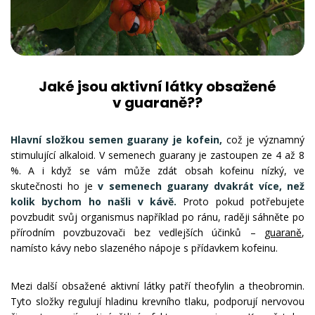
Jaké jsou aktivní látky obsažené
v guaraně??
Hlavní složkou semen guarany je kofein,
což je významný
stimulující alkaloid. V semenech guarany je zastoupen ze 4 až 8
%. A i když se vám může zdát obsah kofeinu nízký, ve
skutečnosti ho je
v semenech guarany dvakrát více, než
kolik bychom ho našli v kávě.
Proto pokud potřebujete
povzbudit svůj organismus například po ránu, raději sáhněte po
přírodním povzbuzovači bez vedlejších účinků –
guaraně
,
namísto kávy nebo slazeného nápoje s přídavkem kofeinu.
Mezi další obsažené aktivní látky patří theofylin a theobromin.
Tyto složky regulují hladinu krevního tlaku, podporují nervovou