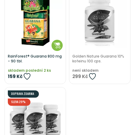
RainForest® Guarana 800 mg
Golden Nature Guarana 10%
- 90 tbl.
kofeinu 100 cps.
skladem poslední 2 ks
není skladem
159 Kč
299 Kč
DOPRAVA ZDARMA
SLEVA 29%