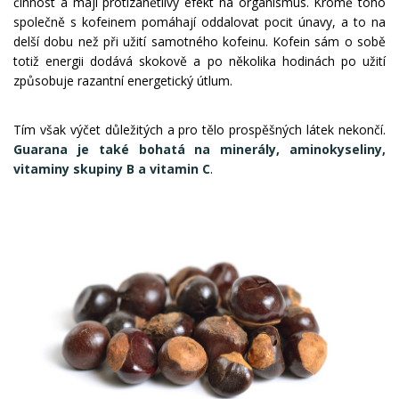
činnost a mají protizánětlivý efekt na organismus. Kromě toho
společně s kofeinem pomáhají oddalovat pocit únavy, a to na
delší dobu než při užití samotného kofeinu. Kofein sám o sobě
totiž energii dodává skokově a po několika hodinách po užití
způsobuje razantní energetický útlum.
Tím však výčet důležitých a pro tělo prospěšných látek nekončí.
Guarana je také bohatá na minerály, aminokyseliny,
vitaminy skupiny B a vitamin C
.