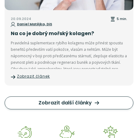
20.09.2024
5 min.
Daniel Matějka, DiS
Na co je dobrý mořský kolagen?
Pravidelná suplementace rybího kolagenu může přinést spoustu
benefitů především vaší pokožce, vlasům a nehtům. Může být
nápomocný v boji proti předčasnému stárnutí, zlepšuje elasticitu a
pevnost pleti a podněcuje regeneraci buněk a pojivových tkání.
Obsahuje také aminokyseliny, které jsou nepostradatelné pro
tvorbu keratinu, což je významná bílkovina, která je přirozenou
Zobrazit článek
součástí vlasů a nehtů.
Zobrazit další články