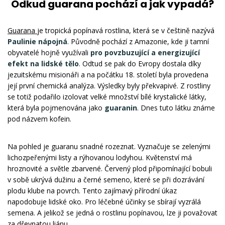
Odkud guarana pochází a jak vypadá?
Guarana
je tropická popínavá rostlina, která se v češtině nazývá
Paulinie nápojná
. Původně pochází z Amazonie, kde ji tamní
obyvatelé hojně využívali
pro povzbuzující a energizující
efekt na lidské tělo
. Odtud se pak do Evropy dostala díky
jezuitskému misionáři a na počátku 18. století byla provedena
její první chemická analýza. Výsledky byly překvapivé. Z rostliny
se totiž podařilo izolovat velké množství bílé krystalické látky,
která byla pojmenována jako
guaranin
. Dnes tuto látku známe
pod
názvem kofein.
Na pohled je guaranu snadné rozeznat. Vyznačuje se zelenými
lichozpeřenými listy a rýhovanou lodyhou. Květenství má
hroznovité a světle zbarvené. Červený plod připomínající bobuli
v sobě ukrývá dužinu a černé semeno, které se při dozrávání
plodu klube na povrch. Tento zajímavý přírodní úkaz
napodobuje lidské oko. Pro léčebné účinky se sbírají vyzrálá
semena. A jelikož se jedná o rostlinu popínavou, lze ji považovat
za dřevnatou liánu.