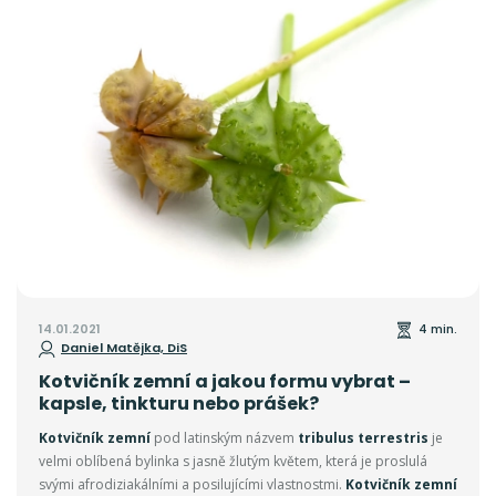
14.01.2021
4 min.
Daniel Matějka, DiS
Kotvičník zemní a jakou formu vybrat –
kapsle, tinkturu nebo prášek?
Kotvičník zemní
pod latinským názvem
tribulus terrestris
je
velmi oblíbená bylinka s jasně žlutým květem, která je proslulá
svými afrodiziakálními a posilujícími vlastnostmi.
Kotvičník zemní