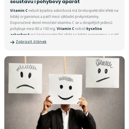
soustavu i pohybový aparát
Vitamin C
neboli kyselina askorbová má širokospektrální efekt na
lidský organismus a patří mezi základní prvky/vitamíny.
Doporučené denní množství vitamínu C se u dospělých jedinců
pohybuje mezi 80 a 100 mg.
Vitamin C
neboli
kyselina
askorbová
má širokospektrální efekt na lidský organismus a patří
mezi základní prvky/vitamíny, bez kterých se naše tělo neobejde.
Zobrazit článek