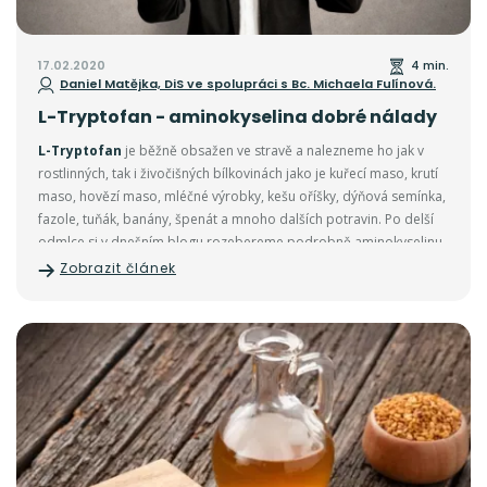
17.02.2020
4 min.
Daniel Matějka, DiS ve spolupráci s Bc. Michaela Fulínová.
L-Tryptofan - aminokyselina dobré nálady
L-Tryptofan
je běžně obsažen ve stravě a nalezneme ho jak v
rostlinných, tak i živočišných bílkovinách jako je kuřecí maso, krutí
maso, hovězí maso, mléčné výrobky, kešu oříšky, dýňová semínka,
fazole, tuňák, banány, špenát a mnoho dalších potravin. Po delší
odmlce si v dnešním blogu rozebereme podrobně aminokyselinu
L-Tryptofan
.
Zobrazit článek