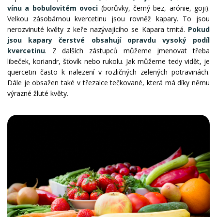
vínu a bobulovitém ovoci
(borůvky, černý bez, arónie, goji).
Velkou zásobárnou kvercetinu jsou rovněž kapary. To jsou
nerozvinuté květy z keře nazývajícího se Kapara trnitá.
Pokud
jsou kapary čerstvé obsahují opravdu vysoký podíl
kvercetinu
. Z dalších zástupců můžeme jmenovat třeba
libeček, koriandr, šťovík nebo rukolu. Jak můžeme tedy vidět, je
quercetin často k nalezení v rozličných zelených potravinách.
Dále je obsažen také v třezalce tečkované, která má díky němu
výrazné žluté květy.