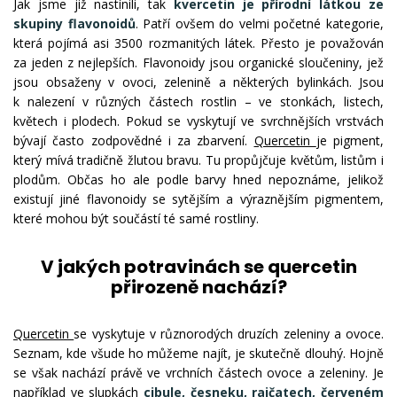
Jak jsme již nastínili, tak
kvercetin je přírodní látkou ze
skupiny flavonoidů
. Patří ovšem do velmi početné kategorie,
která pojímá asi 3500 rozmanitých látek. Přesto je považován
za jeden z nejlepších. Flavonoidy jsou organické sloučeniny, jež
jsou obsaženy v ovoci, zelenině a některých bylinkách. Jsou
k nalezení v různých částech rostlin – ve stonkách, listech,
květech i plodech. Pokud se vyskytují ve svrchnějších vrstvách
bývají často zodpovědné i za zbarvení.
Quercetin
je pigment,
který mívá tradičně žlutou bravu. Tu propůjčuje květům, listům i
plodům. Občas ho ale podle barvy hned nepoznáme, jelikož
existují jiné flavonoidy se sytějším a výraznějším pigmentem,
které mohou být součástí té samé rostliny.
V jakých potravinách se quercetin
přirozeně nachází?
Quercetin
se vyskytuje v různorodých druzích zeleniny a ovoce.
Seznam, kde všude ho můžeme najít, je skutečně dlouhý. Hojně
se však nachází právě ve vrchních částech ovoce a zeleniny. Je
například ve slupkách
cibule, česneku, rajčatech, červeném