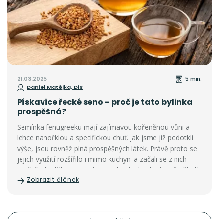
21.03.2025
5 min.
Daniel Matějka, DiS
Pískavice řecké seno – proč je tato bylinka
prospěšná?
Semínka fenugreeku mají zajímavou kořeněnou vůni a
lehce nahořklou a specifickou chuť. Jak jsme již podotkli
výše, jsou rovněž plná prospěšných látek. Právě proto se
jejich využití rozšířilo i mimo kuchyni a začali se z nich
vyrábět doplňky pro podporu zdraví. Obsahují totiž několik
Zobrazit článek
skupin bioaktivních sloučenin – saponiny, flavonoidy,
alkaloidy, steroly a polysacharidy