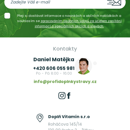
Přeji si dostávat informace o novinkách a akčních nabídkách a
souhlasím se
zpracováním osobních údajů za účelem zasílání
informací o speciálních akcích a slevách.
Kontakty
Daniel Matějka
+420 606 055 981
Po - Pá 8:00 - 16:00
info@profidoplnkystravy.cz
Doplň Vitamín s.r.o
Roháčova 145/14