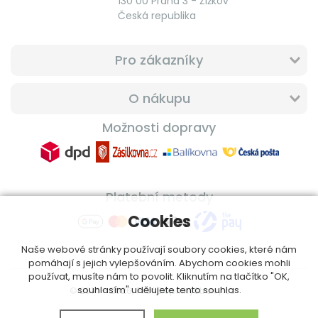
130 00 Praha 3 - Žižkov
Česká republika
Pro zákazníky
O nákupu
Možnosti dopravy
Platební metody
Cookies
Naše webové stránky používají soubory cookies, které nám
pomáhají s jejich vylepšováním. Abychom cookies mohli
používat, musíte nám to povolit. Kliknutím na tlačítko "OK,
souhlasím" udělujete tento souhlas.
© 2014 - 2026, ProfiDoplnkyStravy.cz