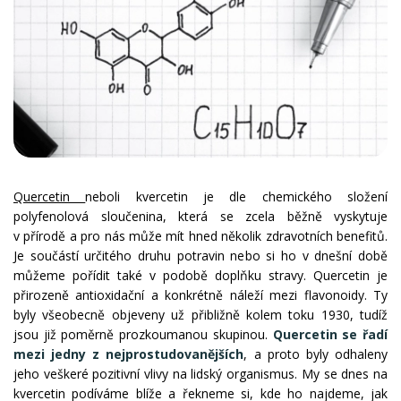
Quercetin
neboli kvercetin je dle chemického složení
polyfenolová sloučenina, která se zcela běžně vyskytuje
v přírodě a pro nás může mít hned několik zdravotních benefitů.
Je součástí určitého druhu potravin nebo si ho v dnešní době
můžeme pořídit také v podobě doplňku stravy. Quercetin je
přirozeně antioxidační a konkrétně náleží mezi flavonoidy. Ty
byly všeobecně objeveny už přibližně kolem toku 1930, tudíž
jsou již poměrně prozkoumanou skupinou.
Quercetin se řadí
mezi jedny z nejprostudovanějších
, a proto byly odhaleny
jeho veškeré pozitivní vlivy na lidský organismus. My se dnes na
kvercetin podíváme blíže a řekneme si, kde ho najdeme, jak