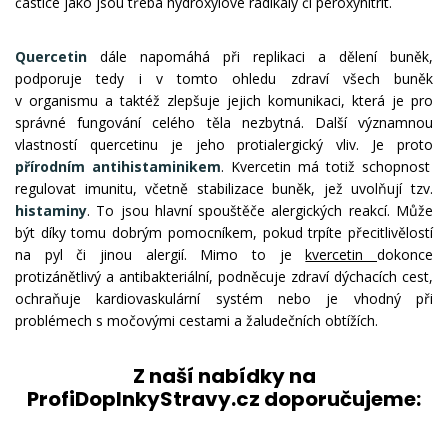
částice jako jsou třeba hydroxylové radikály či peroxynitrit.
Quercetin
dále napomáhá při replikaci a dělení buněk,
podporuje tedy i v tomto ohledu zdraví všech buněk
v organismu a taktéž zlepšuje jejich komunikaci, která je pro
správné fungování celého těla nezbytná. Další významnou
vlastností quercetinu je jeho protialergický vliv. Je proto
přírodním antihistaminikem
. Kvercetin má totiž schopnost
regulovat imunitu, včetně stabilizace buněk, jež uvolňují tzv.
histaminy
. To jsou hlavní spouštěče alergických reakcí. Může
být díky tomu dobrým pomocníkem, pokud trpíte přecitlivělostí
na pyl či jinou alergií. Mimo to je
kvercetin
dokonce
protizánětlivý a antibakteriální, podněcuje zdraví dýchacích cest,
ochraňuje kardiovaskulární systém nebo je vhodný při
problémech s močovými cestami a žaludečních obtížích.
Z naší nabídky na
ProfiDoplnkyStravy.cz doporučujeme: