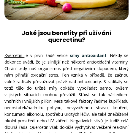
Jaké jsou benefity při užívání
quercetinu?
Kvercetin
je v první řadě velice
silný antioxidant
. Někdy se
dokonce uvádí, že je silnější než některé antioxidační vitaminy.
Chrání tedy náš organismus před negativním dopadem, který
nám přináší oxidační stres. Ten vzniká v případě, že začnou
volné radikály převažovat právě nad antioxidanty. S radikály se
totiž tělo do určité míry dokáže vypořádat samo, ovšem
v jistých situacích mohou převážit. Stává se tak následkem
vnitřních i vnějších příčin. Mezi takové faktory řadíme kupříkladu
nedostatek/nadmíru pohybu, nevyváženou stravu, kouření,
konzumaci alkoholu, spotřebu určitých léčiv, ale také znečištěné
okolní prostředí nebo UV záření. Negativních vlivů je tudíž celá
dlouhá řada. Quercetin však dokáže vychytávat veškeré reaktivní