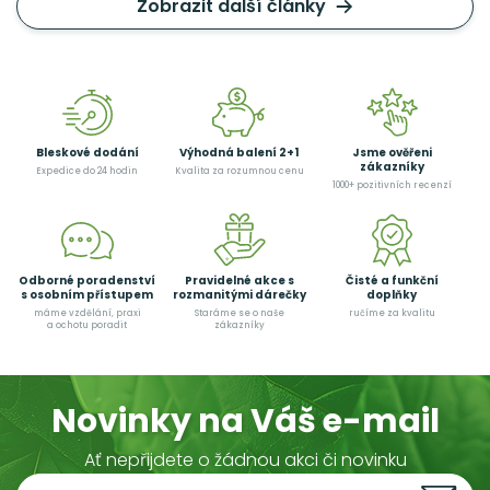
Zobrazit další články
Bleskové dodání
Výhodná balení 2+1
Jsme ověřeni
zákazníky
Expedice do 24 hodin
Kvalita za rozumnou cenu
1000+ pozitivních recenzí
Odborné poradenství
Pravidelné akce s
Čisté a funkční
s osobním přístupem
rozmanitými dárečky
doplňky
máme vzdělání, praxi
Staráme se o naše
ručíme za kvalitu
a ochotu poradit
zákazníky
Novinky na Váš e-mail
Ať nepřijdete o žádnou akci či novinku