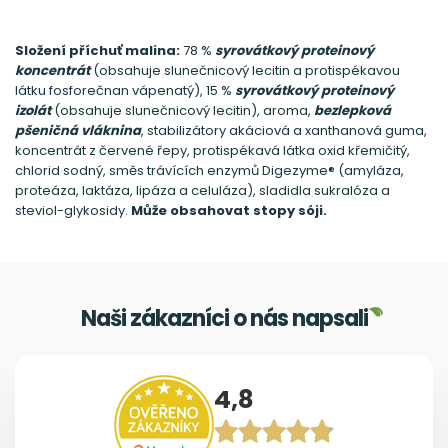
Složení
příchuť malina:
78 %
syrovátkový proteinový
koncentrát
(obsahuje slunečnicový lecitin a protispékavou
látku fosforečnan vápenatý), 15 %
syrovátkový proteinový
izolát
(obsahuje slunečnicový lecitin), aroma,
bezlepková
pšeničná vláknina
, stabilizátory akáciová a xanthanová guma,
koncentrát z červené řepy, protispékavá látka oxid křemičitý,
chlorid sodný, směs trávících enzymů Digezyme® (amyláza,
proteáza, laktáza, lipáza a celuláza), sladidla sukralóza a
steviol-glykosidy.
Může obsahovat stopy sóji.
Naši zákazníci o nás napsali
4,8