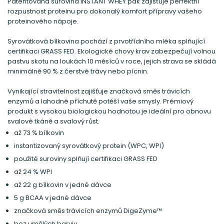
Patentovaná surovina INSTANT WHEY pak zajišťuje perfektní
rozpustnost proteinu pro dokonalý komfort přípravy vašeho
proteinového nápoje.
Syrovátková bílkovina pochází z prvotřídního mléka splňující
certifikaci GRASS FED. Ekologické chovy krav zabezpečují volnou
pastvu skotu na loukách 10 měsíců v roce, jejich strava se skládá
minimálně 90 % z čerstvé trávy nebo pícnin.
Vynikající stravitelnost zajišťuje značková směs trávicích
enzymů a lahodné příchutě potěší vaše smysly. Prémiový
produkt s vysokou biologickou hodnotou je ideální pro obnovu
svalové tkáně a svalový růst.
až 73 % bílkovin
instantizovaný syrovátkový protein (WPC, WPI)
použité suroviny splňují certifikaci GRASS FED
až 24 % WPI
až 22 g bílkovin v jedné dávce
5 g BCAA v jedné dávce
značková směs trávicích enzymů DigeZyme™
bez umělých barviv