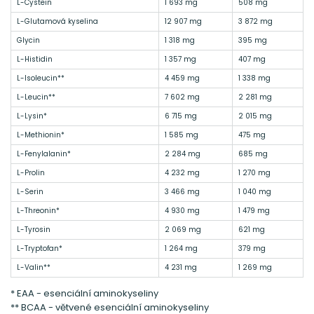
L-Cystein
1 693 mg
508 mg
L-Glutamová kyselina
12 907 mg
3 872 mg
Glycin
1 318 mg
395 mg
L-Histidin
1 357 mg
407 mg
L-Isoleucin**
4 459 mg
1 338 mg
L-Leucin**
7 602 mg
2 281 mg
L-Lysin*
6 715 mg
2 015 mg
L-Methionin*
1 585 mg
475 mg
L-Fenylalanin*
2 284 mg
685 mg
L-Prolin
4 232 mg
1 270 mg
L-Serin
3 466 mg
1 040 mg
L-Threonin*
4 930 mg
1 479 mg
L-Tyrosin
2 069 mg
621 mg
L-Tryptofan*
1 264 mg
379 mg
L-Valin**
4 231 mg
1 269 mg
* EAA - esenciální aminokyseliny
** BCAA - větvené esenciální aminokyseliny