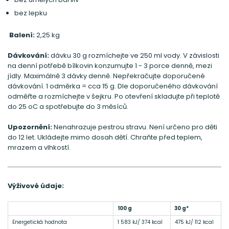
bez lepku
Balení:
2,25 kg
Dávkování:
dávku 30 g rozmíchejte ve 250 ml vody. V závislosti
na denní potřebě bílkovin konzumujte 1 - 3 porce denně, mezi
jídly. Maximálně 3 dávky denně. Nepřekračujte doporučené
dávkování. 1 odměrka = cca 15 g. Dle doporučeného dávkování
odměřte a rozmíchejte v šejkru. Po otevření skladujte při teplotě
do 25 oC a spotřebujte do 3 měsíců.
Upozornění:
Nenahrazuje pestrou stravu. Není určeno pro děti
do 12 let. Ukládejte mimo dosah dětí. Chraňte před teplem,
mrazem a vlhkostí.
Výživové údaje:
100 g
30 g*
Energetická hodnota
1 583 kJ/ 374 kcal
475 kJ/ 112 kcal