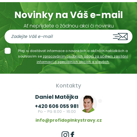
Novinky na Váš e-mail
Ať nepřijdete o žádnou akci či novinku
Přeji si dostávat informace o novinkách a akčních nabídkách a
souhlasím se
zpracováním osobních údajů za účelem zasílání
informací o speciálních akcích a slevách.
Kontakty
Daniel Matějka
+420 606 055 981
Po - Pá 8:00 - 16:00
info@profidoplnkystravy.cz