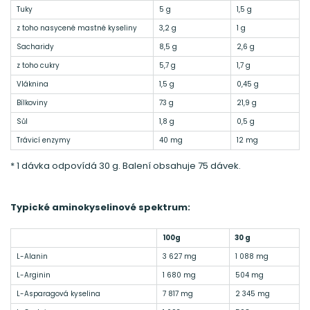
Tuky
5 g
1,5 g
z toho nasycené mastné kyseliny
3,2 g
1 g
Sacharidy
8,5 g
2,6 g
z toho cukry
5,7 g
1,7 g
Vláknina
1,5 g
0,45 g
Bílkoviny
73 g
21,9 g
Sůl
1,8 g
0,5 g
Trávicí enzymy
40 mg
12 mg
* 1 dávka odpovídá 30 g. Balení obsahuje 75 dávek.
Typické aminokyselinové spektrum:
100g
30 g
L-Alanin
3 627 mg
1 088 mg
L-Arginin
1 680 mg
504 mg
L-Asparagová kyselina
7 817 mg
2 345 mg