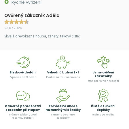
Rychlé vyřízení
Ověřený zákazník Adéla
23.07.2026
Skvělá dřevokazná houba, záněty, takový čistič.
Bleskové dodání
Výhodná balení 2+1
Jsme ověřeni
zákazníky
Expedice do 24 hodin
Kvalita za rozumnou cenu
1000+ pozitivních recenzí
Odborné poradenství
Pravidelné akce s
Čisté a funkční
s osobním přístupem
rozmanitými dárečky
doplňky
máme vzdělání, praxi
Staráme se o naše
ručíme za kvalitu
a ochotu poradit
zákazníky