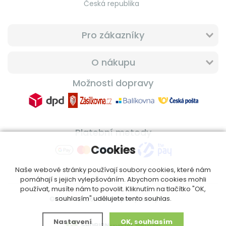
Česká republika
Pro zákazníky
O nákupu
Možnosti dopravy
Platební metody
Cookies
Naše webové stránky používají soubory cookies, které nám
pomáhají s jejich vylepšováním. Abychom cookies mohli
používat, musíte nám to povolit. Kliknutím na tlačítko "OK,
souhlasím" udělujete tento souhlas.
© 2014 - 2026, ProfiDoplnkyStravy.cz
Nastavení
OK, souhlasím