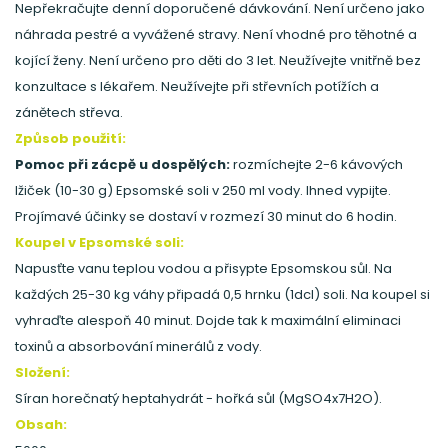
Nepřekračujte denní doporučené dávkování. Není určeno jako
náhrada pestré a vyvážené stravy. Není vhodné pro těhotné a
kojící ženy. Není určeno pro děti do 3 let. Neužívejte vnitřně bez
konzultace s lékařem. Neužívejte při střevních potížích a
zánětech střeva.
Způsob použití:
Pomoc při zácpě u dospělých:
rozmíchejte 2-6 kávových
lžiček (10-30 g) Epsomské soli v 250 ml vody. Ihned vypijte.
Projímavé účinky se dostaví v rozmezí 30 minut do 6 hodin.
Koupel v Epsomské soli:
Napusťte vanu teplou vodou a přisypte Epsomskou sůl. Na
každých 25-30 kg váhy připadá 0,5 hrnku (1dcl) soli. Na koupel si
vyhraďte alespoň 40 minut. Dojde tak k maximální eliminaci
toxinů a absorbování minerálů z vody.
Složení:
Síran horečnatý heptahydrát - hořká sůl (MgSO4x7H2O).
Obsah: