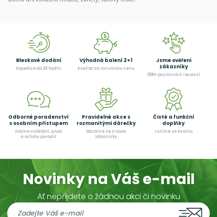
Bleskové dodání
Výhodná balení 2+1
Jsme ověřeni
zákazníky
Expedice do 24 hodin
Kvalita za rozumnou cenu
1000+ pozitivních recenzí
Odborné poradenství
Pravidelné akce s
Čisté a funkční
s osobním přístupem
rozmanitými dárečky
doplňky
máme vzdělání, praxi
Staráme se o naše
ručíme za kvalitu
a ochotu poradit
zákazníky
Novinky na Váš e-mail
Ať nepřijdete o žádnou akci či novinku