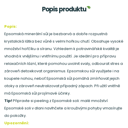
Popis produktu
Popis:
Epsomská minerální sůl je bezbarvá a dobře rozpustná
krystalická látka bez vůně s velmi hořkou chutí. Obsahuje vysoké
množství hořčíku a síranu. Vzhledem k potravinářské kvalitě je
vhodná k vnějšímu i vnitřnímu použití. Je ideální pro přípravu
relaxačních lázní, které pomohou uvolnit svaly, odbourat stres a
zároveň detoxikovat organismus. Epsomskou sůl využijete i na
koupele nohou, neboť Epsomská sůl pomáhá zmírňovat jejich
otoky a zároveň neutralizovat případný zápach. Při užití vnitřně
má Epsomská sůl projímavé účinky.
Tip!
Připravte si peeling z Epsomské soli: malé množství
Epsomské soli v dlani navlhčete a krouživými pohyby vmasírujte
do pokožky.
Upozornění: