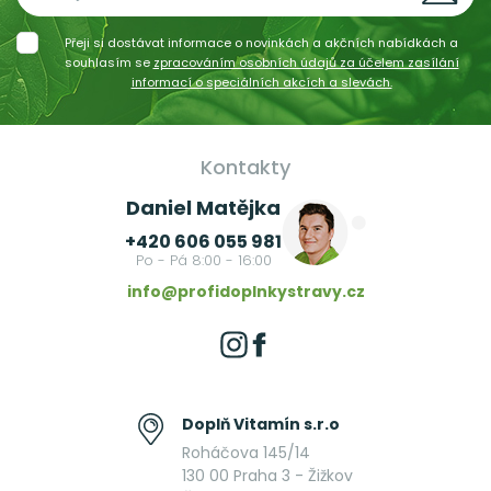
Přeji si dostávat informace o novinkách a akčních nabídkách a
souhlasím se
zpracováním osobních údajů za účelem zasílání
informací o speciálních akcích a slevách.
Kontakty
Daniel Matějka
+420 606 055 981
Po - Pá 8:00 - 16:00
info@profidoplnkystravy.cz
Doplň Vitamín s.r.o
Roháčova 145/14
130 00 Praha 3 - Žižkov