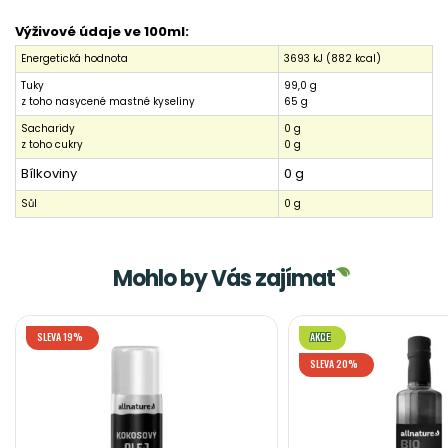
Výživové údaje ve 100ml:
Energetická hodnota
3693 kJ (882 kcal)
Tuky
99,0 g
z toho nasycené mastné kyseliny
65 g
Sacharidy
0 g
z toho cukry
0 g
Bílkoviny
0 g
Sůl
0 g
Mohlo by Vás zajímat
SLEVA 19%
AKCE
SLEVA 20%