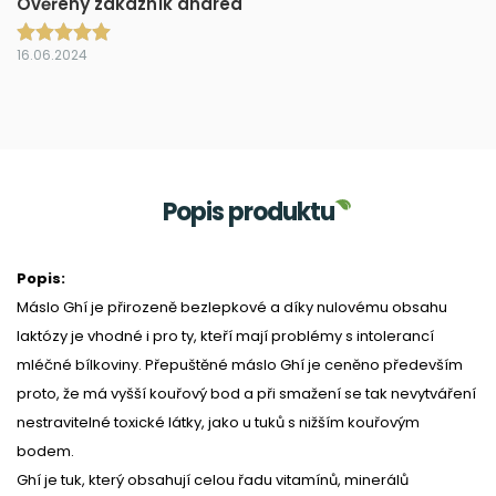
Ověřený zákazník andrea
16.06.2024
Popis produktu
Popis:
Máslo Ghí je přirozeně bezlepkové a díky nulovému obsahu
laktózy je vhodné i pro ty, kteří mají problémy s intolerancí
mléčné bílkoviny. Přepuštěné máslo Ghí je ceněno především
proto, že má vyšší kouřový bod a při smažení se tak nevytváření
nestravitelné toxické látky, jako u tuků s nižším kouřovým
bodem
.
Ghí je tuk, který obsahují celou řadu vitamínů, minerálů