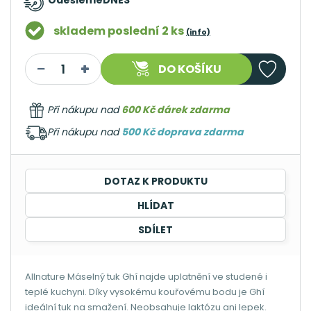
Odešleme
DNES
skladem poslední 2 ks
(info)
DO KOŠÍKU
Při nákupu nad
600 Kč dárek zdarma
Při nákupu nad
500 Kč doprava zdarma
DOTAZ K PRODUKTU
HLÍDAT
SDÍLET
Allnature Máselný tuk Ghí najde uplatnění ve studené i
teplé kuchyni. Díky vysokému kouřovému bodu je Ghí
ideální tuk na smažení. Neobsahuje laktózu ani lepek.