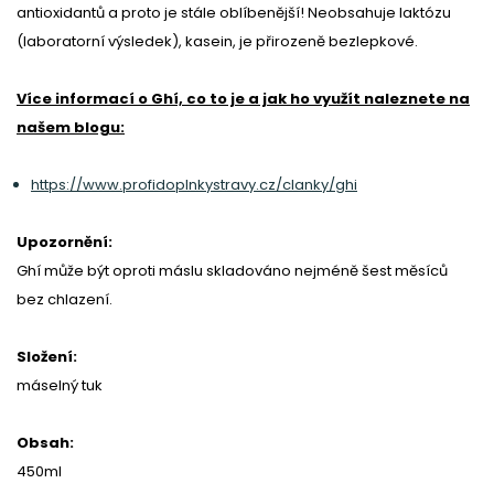
antioxidantů a proto je stále oblíbenější! Neobsahuje laktózu
(laboratorní výsledek), kasei
n, je přirozeně bezlepkové.
Více informací o Ghí, co to je a jak ho využít naleznete na
našem blogu:
https://www.profidoplnkystravy.cz/clanky/ghi
Upozornění:
Ghí může být oproti máslu skladováno nejméně šest měsíců
bez chlazení.
Složení:
máselný tuk
Obsah:
450ml