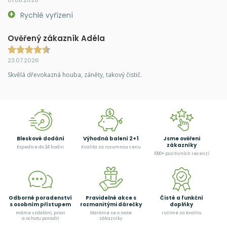
Rychlé vyřízení
Ověřený zákazník Adéla
23.07.2026
Skvělá dřevokazná houba, záněty, takový čistič.
Bleskové dodání
Výhodná balení 2+1
Jsme ověřeni
zákazníky
Expedice do 24 hodin
Kvalita za rozumnou cenu
1000+ pozitivních recenzí
Odborné poradenství
Pravidelné akce s
Čisté a funkční
s osobním přístupem
rozmanitými dárečky
doplňky
máme vzdělání, praxi
Staráme se o naše
ručíme za kvalitu
a ochotu poradit
zákazníky