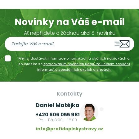
Novinky na Váš e-mail
Ať nepřijdete o žádnou akci či novinku
Přeji si dostávat informace o novinkách a akčních nabídkách a
souhlasím se
zpracováním osobních údajů za účelem zasílání
informací o speciálních akcích a slevách.
Kontakty
Daniel Matějka
+420 606 055 981
Po - Pá 8:00 - 16:00
info@profidoplnkystravy.cz