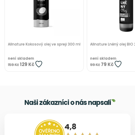
Allnature Kokosový olej ve spreji 300 ml
Allnature Lněný olej BIO
není skladem
není skladem
129 Kč
79 Kč
159 Kč
99 Kč
Naši zákazníci o nás napsali
4,8