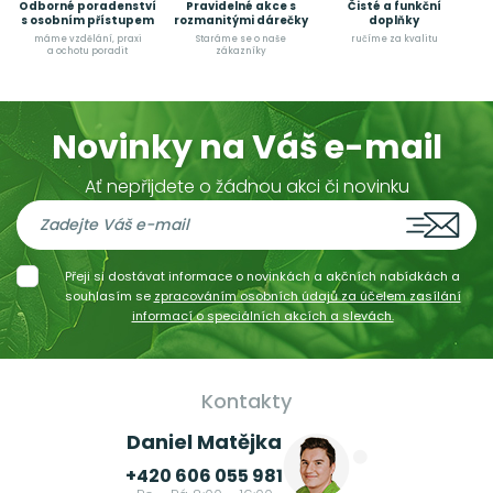
Odborné poradenství
Pravidelné akce s
Čisté a funkční
s osobním přístupem
rozmanitými dárečky
doplňky
máme vzdělání, praxi
Staráme se o naše
ručíme za kvalitu
a ochotu poradit
zákazníky
Novinky na Váš e-mail
Ať nepřijdete o žádnou akci či novinku
Přeji si dostávat informace o novinkách a akčních nabídkách a
souhlasím se
zpracováním osobních údajů za účelem zasílání
informací o speciálních akcích a slevách.
Kontakty
Daniel Matějka
+420 606 055 981