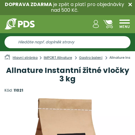
DOPRAVA ZDARMA
je zpět a platí pro objednávky
nad 500 Kč.
Hlavní stránka
IMPORT Allnature
Gastro balení
Allnature Insta
Allnature Instantní žitné vločky
3 kg
Kód:
11021