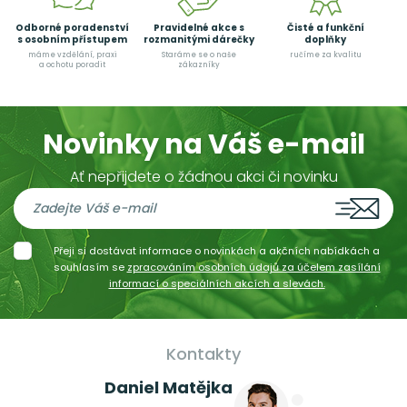
Odborné poradenství
Pravidelné akce s
Čisté a funkční
s osobním přístupem
rozmanitými dárečky
doplňky
máme vzdělání, praxi
Staráme se o naše
ručíme za kvalitu
a ochotu poradit
zákazníky
Novinky na Váš e-mail
Ať nepřijdete o žádnou akci či novinku
Přeji si dostávat informace o novinkách a akčních nabídkách a
souhlasím se
zpracováním osobních údajů za účelem zasílání
informací o speciálních akcích a slevách.
Kontakty
Daniel Matějka