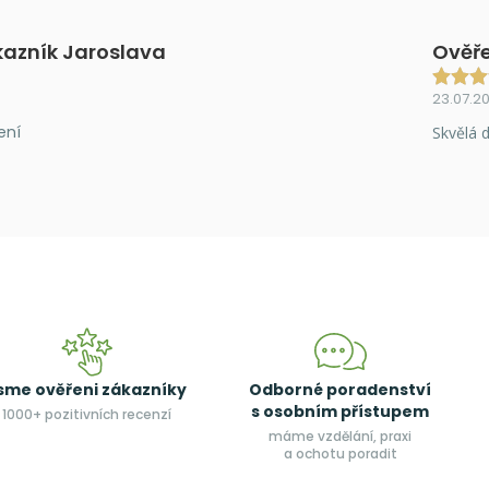
kazník Jaroslava
Ověře
23.07.2
ení
Skvělá d
sme ověřeni zákazníky
Odborné poradenství
s osobním přístupem
1000+ pozitivních recenzí
máme vzdělání, praxi
a ochotu poradit