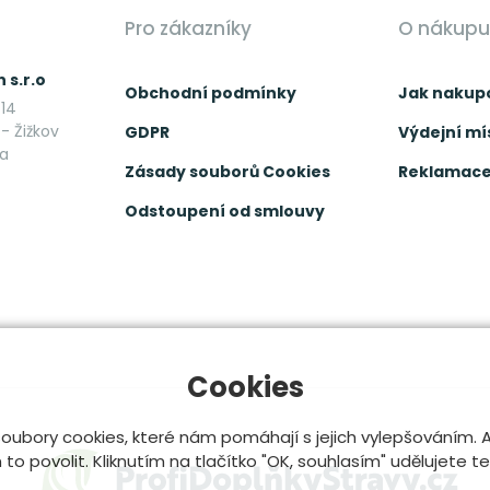
Pro zákazníky
O nákupu
 s.r.o
Obchodní podmínky
Jak nakup
14
- Žižkov
GDPR
Výdejní mí
ka
Zásady souborů Cookies
Reklamace 
Odstoupení od smlouvy
Cookies
oubory cookies, které nám pomáhají s jejich vylepšováním.
o povolit. Kliknutím na tlačítko "OK, souhlasím" udělujete t