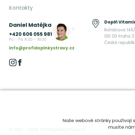
Kontakty
Doplň Vitamín
Daniel Matějka
Roháčova 145/
+420 606 055 981
130 00 Praha 3 
Po - Pá 8:00 - 16:00
Česká republi
info@profidoplnkystravy.cz
Naše webové stránky používají s
musíte nám t
© 2014 - 2026, ProfiDoplnkyStravy.cz