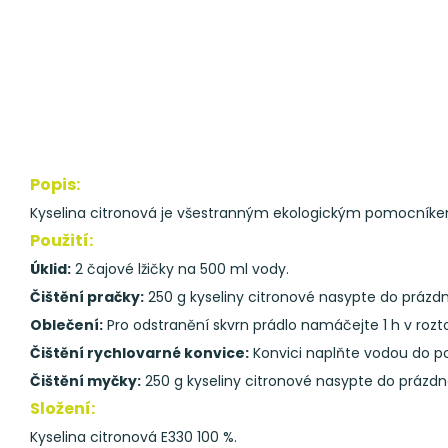
Popis:
Kyselina citronová je všestranným ekologickým pomocníkem 
Použití:
Úklid:
2 čajové lžičky na 500 ml vody.
Čištění pračky:
250 g kyseliny citronové nasypte do prázd
Oblečení:
Pro odstranění skvrn prádlo namáčejte 1 h v roztok
Čištění rychlovarné konvice:
Konvici naplňte vodou do pon
Čištění myčky:
250 g kyseliny citronové nasypte do prázdn
Složení:
Kyselina citronová E330 100 %.