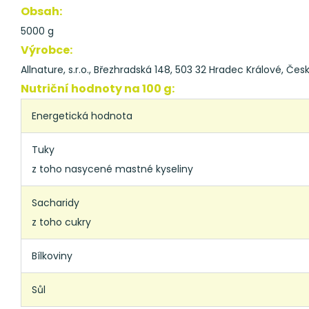
Obsah:
5000 g
Výrobce:
Allnature, s.r.o., Březhradská 148, 503 32 Hradec Králové, Čes
Nutriční hodnoty na 100 g:
Energetická hodnota
Tuky
z toho nasycené mastné kyseliny
Sacharidy
z toho cukry
Bílkoviny
Sůl