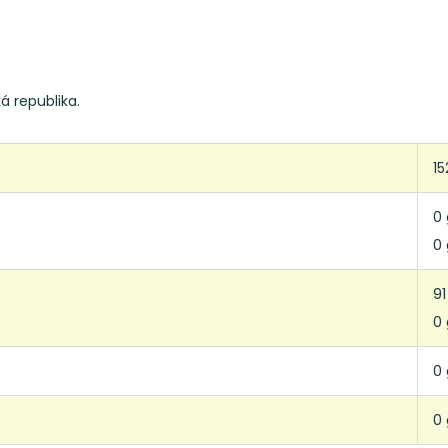
ká republika.
15
0 
0 
91
0 
0 
0 