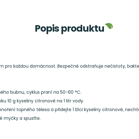
Popis produktu
pro každou domácnost. Bezpečně odstraňuje nečistoty, bakterie,
ného bubnu, cyklus praní na 50-60 °C.
u 10 g kyseliny citronové na 1 litr vody.
oření topného tělesa a přidejte 1 lžíci kyseliny citronové, necht
é myčky a spusťte.