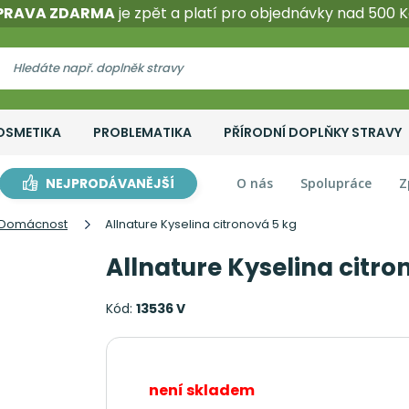
PRAVA ZDARMA
je zpět a platí pro objednávky nad 500 K
OSMETIKA
PROBLEMATIKA
PŘÍRODNÍ DOPLŇKY STRAVY
NEJPRODÁVANĚJŠÍ
O nás
Spolupráce
Z
Domácnost
Allnature Kyselina citronová 5 kg
Allnature Kyselina citro
Kód:
13536 V
není skladem