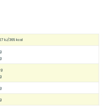
27 kJ/365 kcal
g
g
 g
g
g
g