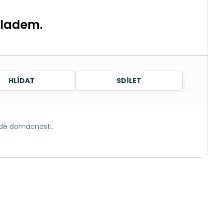
kladem.
HLÍDAT
SDÍLET
ždé domácnosti.