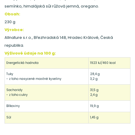
semínko, himalájská sůl růžová jemná, oregano.
Obsah:
230 g
Výrobce:
Allnature s.r.o., Březhradská 148, Hradec Králové, Česká
republika.
Výživové údaje na 100 g:
Energetická hodnota
1923 kJ/460 kcal
Tuky
28,4 g
- z toho nasycené mastné kyseliny
3,2 g
Sacharidy
31,5 g
- z toho cukry
2,4 g
Bílkoviny
19,9 g
Sůl
1,45 g