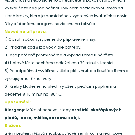
Máte chuť na něco slaného a nechcete si pokazit zdravý režim?
Vyzkoušejte naši jedinečnou low carb bezlepkovou směs na
slané krekry, která je namíchána z vybraných kvalitních surovin.
Díky přidanému oreganu navíc chutnají skvěle.
Návod na přípravu:
1)
Obsah sáčku vysypeme do připravené mísy.
2) Přidáme cca 8 lžic vody, dle potřeby.
3) Vše pořádně promícháme a vypracujeme tuhé těsto.
4) Hotové těsto necháme odležet cca 30 minut v lednici.
5) Po odpočinutí vyválíme z těsta plát zhruba o tloušťce 5 mm a
vykrajujeme různé tvary.
6)
Krekry klademe na plech vyložený pečícím papírem a
pečeme 8-10 minut na 180 °C.
Upozornění:
Alergeny:
Může obsahovat stopy
arašídů, skořápkových
plodů, lepku, mléka, sezamu
a
sóji.
Složení:
Lněný protein, rýžová mouka, dýňové semínko, slunečnicové