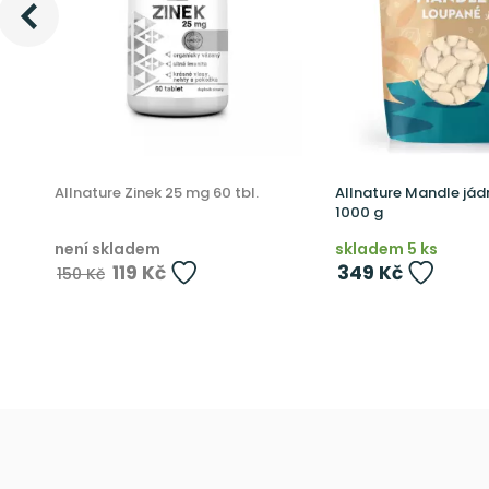
Allnature Zinek 25 mg 60 tbl.
Allnature Mandle já
1000 g
není skladem
skladem 5 ks
119 Kč
349 Kč
150 Kč