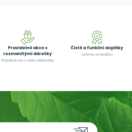
Pravidelné akce s
Čisté a funkční doplňky
rozmanitými dárečky
ručíme za kvalitu
Staráme se o naše zákazníky