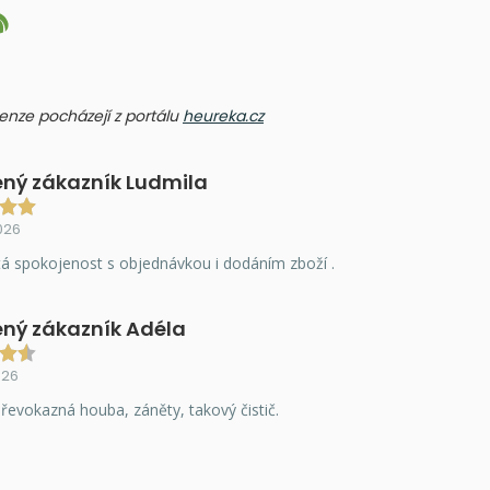
ecenze pocházejí z portálu
heureka.cz
ný zákazník Ludmila
026
á spokojenost s objednávkou i dodáním zboží .
ný zákazník Adéla
026
řevokazná houba, záněty, takový čistič.