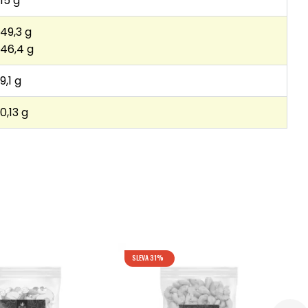
15 g
49,3 g
46,4 g
9,1 g
0,13 g
SLEVA 31%