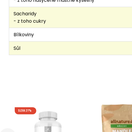
- z toho nasycené mastné kyseliny
Sacharidy
- z toho cukry
Bílkoviny
Sůl
SLEVA 21%