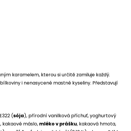
aným karamelem, kterou si určitě zamiluje každý.
 bílkoviny i nenasycené mastné kyseliny. Představují
E322 (
sója
), přírodní vanilková příchuť, yoghurtový
r, kakaové máslo,
mléko v prášku
, kakaová hmota,