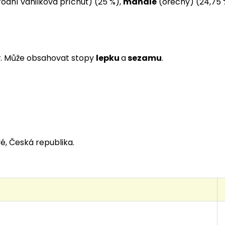
írodní vanilková příchuť) (25 %),
mandle
(ořechy) (24,75 
y
. Může obsahovat stopy
lepku
a
sezamu
.
vé, Česká republika.