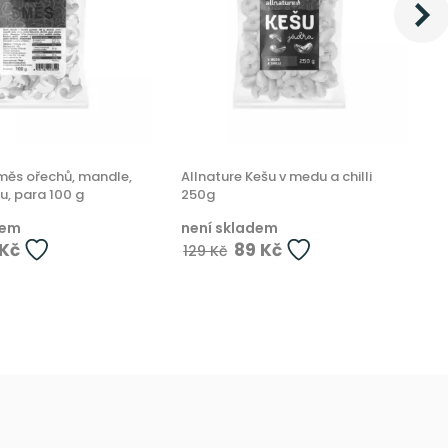
směs ořechů, mandle,
Allnature Kešu v medu a chilli
L
šu, para 100 g
250g
č
dem
není skladem
n
 Kč
89 Kč
129 Kč