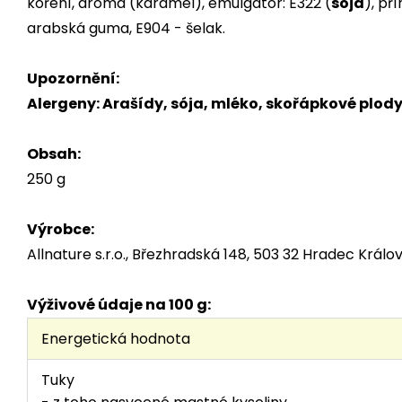
koření, aroma (karamel), emulgátor: E322 (
sója
), př
arabská guma, E904 - šelak.
Upozornění:
Alergeny: Arašídy, sója, mléko, skořápkové plod
Obsah:
250 g
Výrobce:
Allnature s.r.o., Březhradská 148, 503 32 Hradec Králo
Výživové údaje na 100 g:
Energetická hodnota
Tuky