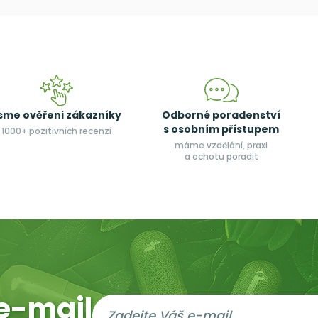
sme ověřeni zákazníky
Odborné poradenství
s osobním přístupem
1000+ pozitivních recenzí
máme vzdělání, praxi
a ochotu poradit
e-mail