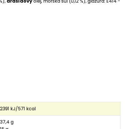
%),
arašídový
olej, mořská sůl (0,12 %), glazura: E414 -
2391 kJ/571 kcal
37,4 g