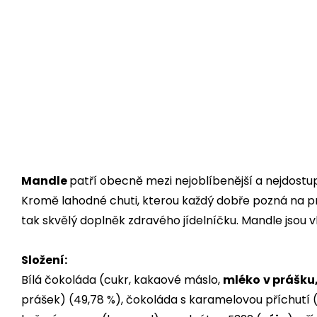
Mandle
patří obecně mezi nejoblíbenější a nejdostup
Kromě lahodné chuti, kterou každý dobře pozná na prvn
tak skvělý doplněk zdravého jídelníčku. Mandle jsou 
Složení:
Bílá čokoláda (cukr, kakaové máslo,
mléko
v prášku
prášek) (49,78 %), čokoláda s karamelovou příchutí 