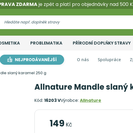
PRAVA ZDARMA
je zpět a platí pro objednávky nad 500 K
OSMETIKA
PROBLEMATIKA
PŘÍRODNÍ DOPLŇKY STRAVY
NEJPRODÁVANĚJŠÍ
O nás
Spolupráce
Z
ndle slaný karamel 250 g
Allnature Mandle slaný 
Kód:
16203 V
Výrobce:
Allnature
149
Kč