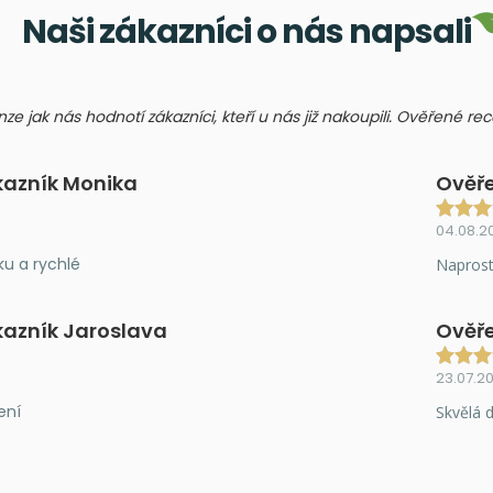
Naši zákazníci o nás napsali
nze jak nás hodnotí zákazníci, kteří u nás již nakoupili. Ověřené r
kazník Monika
Ověře
04.08.2
ku a rychlé
Naprost
kazník Jaroslava
Ověře
23.07.2
ení
Skvělá d