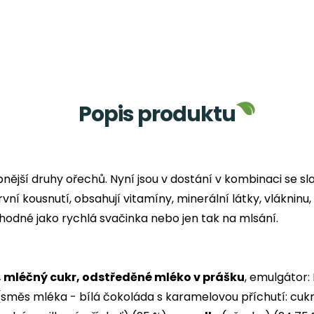
Popis produktu
nější druhy ořechů. Nyní jsou v dostání v kombinaci se sl
í kousnutí, obsahují vitamíny, minerální látky, vlákninu,
vhodné jako rychlá svačinka nebo jen tak na mlsání.
, mléčný cukr, odstředěné mléko v prášku
, emulgátor: 
(směs mléka - bílá čokoláda s karamelovou příchutí: cuk