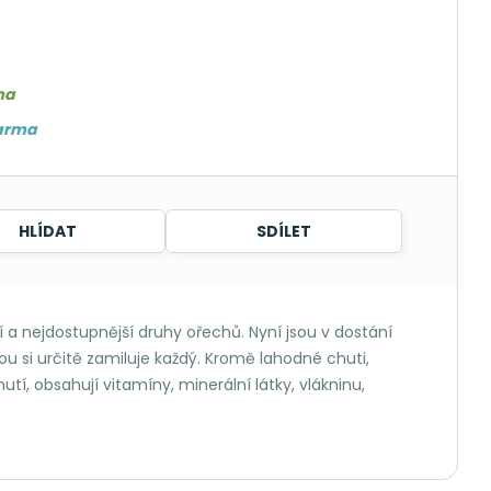
ma
darma
HLÍDAT
SDÍLET
 a nejdostupnější druhy ořechů. Nyní jsou v dostání
 si určitě zamiluje každý. Kromě lahodné chuti,
tí, obsahují vitamíny, minerální látky, vlákninu,