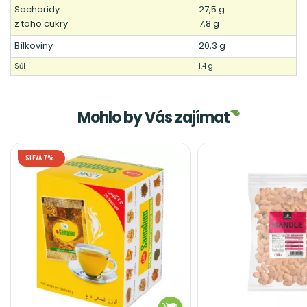
Sacharidy
27,5 g
z toho cukry
7,8 g
Bílkoviny
20,3 g
Sůl
1,4 g
Mohlo by Vás zajímat
SLEVA 7%