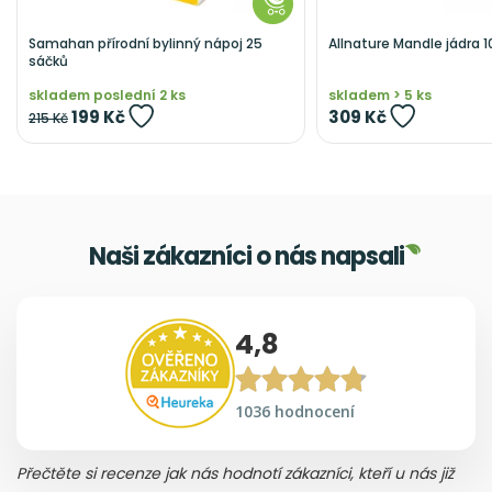
Samahan přírodní bylinný nápoj 25
Allnature Mandle jádra 1
sáčků
skladem poslední 2 ks
skladem > 5 ks
199 Kč
309 Kč
215 Kč
Naši zákazníci o nás napsali
4,8
1036 hodnocení
Přečtěte si recenze jak nás hodnotí zákazníci, kteří u nás již