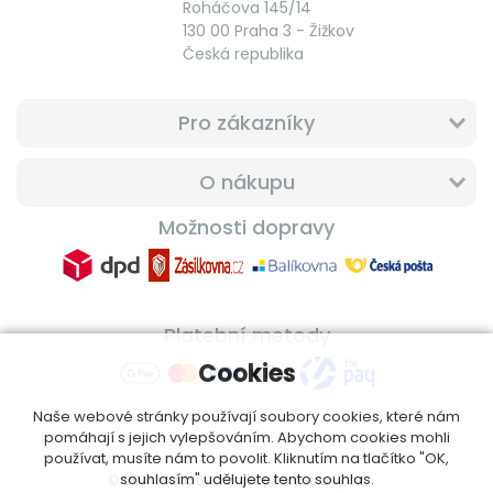
Roháčova 145/14
130 00 Praha 3 - Žižkov
Česká republika
Pro zákazníky
O nákupu
Možnosti dopravy
Platební metody
Cookies
Naše webové stránky používají soubory cookies, které nám
pomáhají s jejich vylepšováním. Abychom cookies mohli
používat, musíte nám to povolit. Kliknutím na tlačítko "OK,
souhlasím" udělujete tento souhlas.
© 2014 - 2026, ProfiDoplnkyStravy.cz