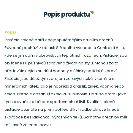
Popis produktu
Popis:
Pistácie solené patří k nejpopulárnějším druhům ořechů.
Původně pochází z oblasti Středního východu a Centrální Asie,
kde se jim daří i v obrovských teplotních rozdílech. Pistácie jsou
oblíbené i u příznivců zdravého životního stylu. Mohou za to
především jejich nutriční hodnoty a účinky na lidské zdraví.
Pistácie jsou důležitým zdrojem zdravých tuků, vitamínů a
minerálních látek, jako je například draslík, zinek, vápník nebo
selen. Pistácie obsahují okolo 20 % bílkovin. Hodí se proto i jako
rychlá svačinka během sportovních aktivit. Kvalitní solené
pistácie poznáte na první pohled díky hladké okrově hnědé
skořápce bez jakýchkoli výrazných fleků. Samotný ořech by měl
mít jasně zelenou barvu.