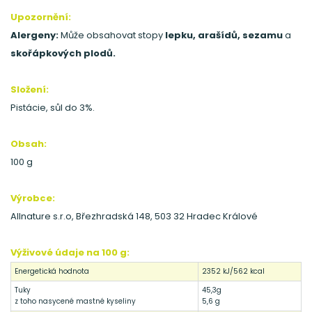
Upozornění:
Alergeny:
Může obsahovat stopy
lepku, arašídů, sezamu
a
skořápkových plodů.
Složení:
Pistácie, sůl do 3%.
Obsah:
100 g
Výrobce:
Allnature s.r.o, Březhradská 148, 503 32 Hradec Králové
Výživové údaje na 100 g:
Energetická hodnota
2352 kJ/562 kcal
Tuky
45,3g
z toho nasycené mastné kyseliny
5,6 g