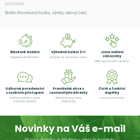
23.07.2026
Skvělá dřevokazná houba, záněty, takový čistič.
Bleskové dodání
Výhodná balení 2+1
Jsme ověřeni
zákazníky
Expedice do 24 hodin
Kvalita za rozumnou cenu
1000+ pozitivních recenzí
Odborné poradenství
Pravidelné akce s
Čisté a funkční
s osobním přístupem
rozmanitými dárečky
doplňky
máme vzdělání, praxi
Staráme se o naše
ručíme za kvalitu
a ochotu poradit
zákazníky
Novinky na Váš e-mail
Ať nepřijdete o žádnou akci či novinku