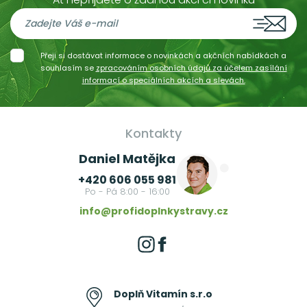
Přeji si dostávat informace o novinkách a akčních nabídkách a
souhlasím se
zpracováním osobních údajů za účelem zasílání
informací o speciálních akcích a slevách.
Kontakty
Daniel Matějka
+420 606 055 981
Po - Pá 8:00 - 16:00
info@profidoplnkystravy.cz
Doplň Vitamín s.r.o