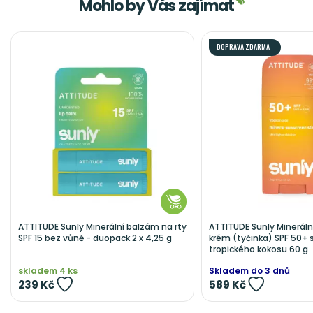
Mohlo by Vás zajímat
DOPRAVA ZDARMA
ATTITUDE Sunly Minerální balzám na rty
ATTITUDE Sunly Mineráln
SPF 15 bez vůně - duopack 2 x 4,25 g
krém (tyčinka) SPF 50+ s
tropického kokosu 60 g
skladem 4 ks
Skladem do 3 dnů
239 Kč
589 Kč