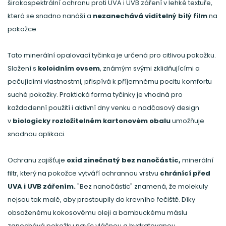
širokospektrální ochranu proti UVA i UVB záření v lehké textuře,
která se snadno nanáší a
nezanechává viditelný bílý film
na
pokožce.
Tato minerální opalovací tyčinka je určená pro citlivou pokožku.
Složení s
koloidním ovsem
, známým svými zklidňujícími a
pečujícími vlastnostmi, přispívá k příjemnému pocitu komfortu
suché pokožky. Praktická forma tyčinky je vhodná pro
každodenní použití i aktivní dny venku a nadčasový design
v
biologicky rozložitelném kartonovém obalu
umožňuje
snadnou aplikaci.
Ochranu zajišťuje
oxid zinečnatý bez nanočástic,
minerální
filtr, který na pokožce vytváří ochrannou vrstvu
chránící před
UVA i UVB zářením.
"Bez nanočástic" znamená, že molekuly
nejsou tak malé, aby prostoupily do krevního řečiště. Díky
obsaženému kokosovému oleji a bambuckému máslu
zanechává pokožku navíc vláčnou a hydratovanou.