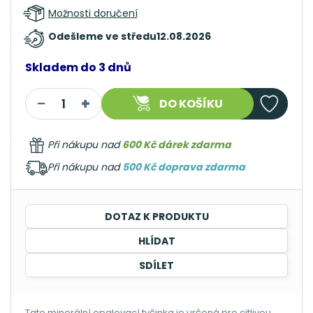
Možnosti doručení
Odešleme ve středu
12.08.2026
Skladem do 3 dnů
DO KOŠÍKU
Při nákupu nad
600 Kč dárek zdarma
Při nákupu nad
500 Kč doprava zdarma
DOTAZ K PRODUKTU
HLÍDAT
SDÍLET
Tato minerální opalovací tyčinka je určená pro citlivou