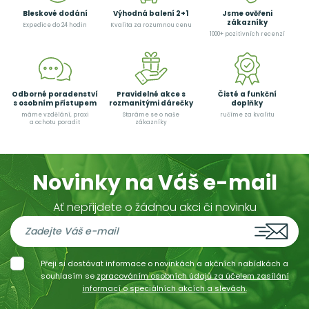
Bleskové dodání
Výhodná balení 2+1
Jsme ověřeni
zákazníky
Expedice do 24 hodin
Kvalita za rozumnou cenu
1000+ pozitivních recenzí
Odborné poradenství
Pravidelné akce s
Čisté a funkční
s osobním přístupem
rozmanitými dárečky
doplňky
máme vzdělání, praxi
Staráme se o naše
ručíme za kvalitu
a ochotu poradit
zákazníky
Novinky na Váš e-mail
Ať nepřijdete o žádnou akci či novinku
Přeji si dostávat informace o novinkách a akčních nabídkách a
souhlasím se
zpracováním osobních údajů za účelem zasílání
informací o speciálních akcích a slevách.