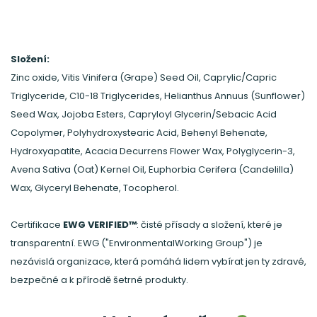
Složení:
Zinc oxide, Vitis Vinifera (Grape) Seed Oil, Caprylic/Capric
Triglyceride, C10-18 Triglycerides, Helianthus Annuus (Sunflower)
Seed Wax, Jojoba Esters, Capryloyl Glycerin/Sebacic Acid
Copolymer, Polyhydroxystearic Acid, Behenyl Behenate,
Hydroxyapatite, Acacia Decurrens Flower Wax, Polyglycerin-3,
Avena Sativa (Oat) Kernel Oil, Euphorbia Cerifera (Candelilla)
Wax, Glyceryl Behenate, Tocopherol.
Certifikace
EWG VERIFIED™
: čisté přísady a složení, které je
transparentní. EWG ("EnvironmentalWorking Group") je
nezávislá organizace, která pomáhá lidem vybírat jen ty zdravé,
bezpečné a k přírodě šetrné produkty.