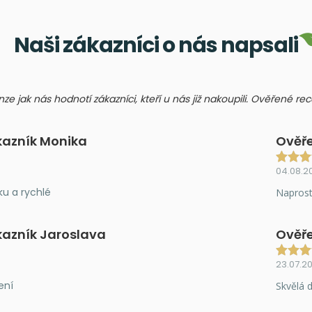
Naši zákazníci o nás napsali
nze jak nás hodnotí zákazníci, kteří u nás již nakoupili. Ověřené r
kazník Monika
Ověře
04.08.2
ku a rychlé
Naprost
kazník Jaroslava
Ověře
23.07.2
ení
Skvělá d