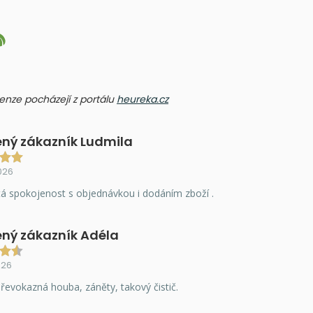
ecenze pocházejí z portálu
heureka.cz
ný zákazník Ludmila
026
á spokojenost s objednávkou i dodáním zboží .
ný zákazník Adéla
026
řevokazná houba, záněty, takový čistič.