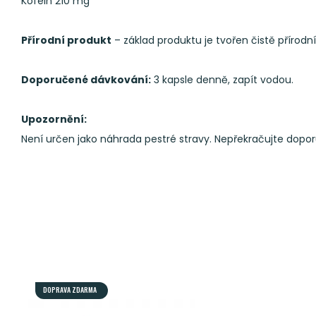
Kofein 210 mg
Přírodní produkt
– základ produktu je tvořen čistě přírodn
Doporučené dávkování:
3 kapsle denně, zapít vodou.
Upozornění:
Není určen jako náhrada pestré stravy. Nepřekračujte dopo
DOPRAVA ZDARMA