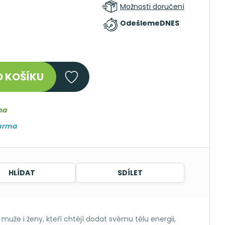
Možnosti doručení
Odešleme
DNES
 KOŠÍKU
ma
darma
HLÍDAT
SDÍLET
muže i ženy, kteří chtějí dodat svému tělu energii,