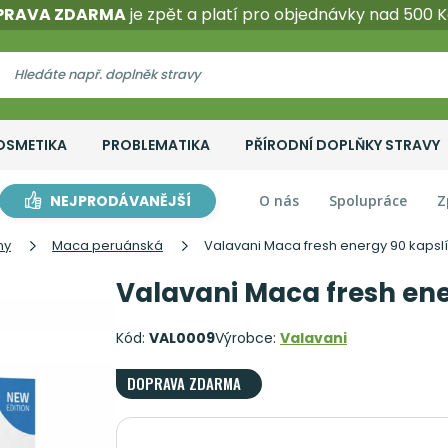
PRAVA ZDARMA
je zpět a platí pro objednávky nad 500 K
OSMETIKA
PROBLEMATIKA
PŘÍRODNÍ DOPLŇKY STRAVY
NEJPRODÁVANĚJŠÍ
O nás
Spolupráce
Z
ny
Maca peruánská
Valavani Maca fresh energy 90 kapslí
Valavani Maca fresh ene
Kód:
VAL0009
Výrobce:
Valavani
DOPRAVA ZDARMA