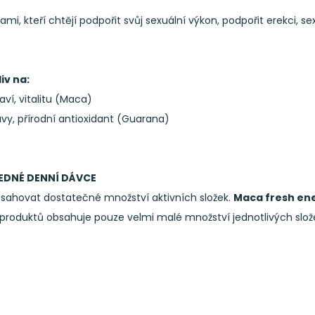
i, kteří chtějí podpořit svůj sexuální výkon, podpořit erekci, se
iv na:
aví, vitalitu (Maca)
avy, přírodní antioxidant (Guarana)
 JEDNÉ DENNÍ DÁVCE
bsahovat dostatečné množství aktivních složek.
Maca fresh en
roduktů obsahuje pouze velmi malé množství jednotlivých slož