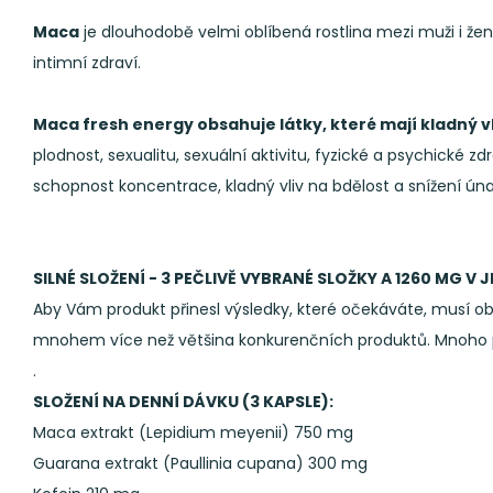
Maca
je dlouhodobě velmi oblíbená rostlina mezi muži i ženam
intimní zdraví.
Maca fresh energy obsahuje látky, které mají kladný vl
plodnost, sexualitu, sexuální aktivitu, fyzické a psychické zdr
schopnost koncentrace, kladný vliv na bdělost a snížení ún
SILNÉ SLOŽENÍ - 3 PEČLIVĚ VYBRANÉ SLOŽKY A 1260 MG V
Aby Vám produkt přinesl výsledky, které očekáváte, musí o
mnohem více než většina konkurenčních produktů. Mnoho p
.
SLOŽENÍ NA DENNÍ DÁVKU (3 KAPSLE):
Maca extrakt (Lepidium meyenii) 750 mg
Guarana extrakt (Paullinia cupana) 300 mg