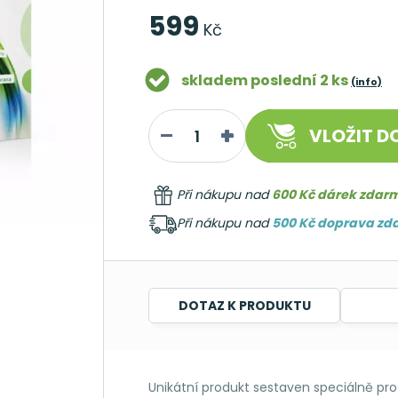
599
Kč
skladem poslední 2 ks
(info)
VLOŽIT
DO
Při nákupu nad
600 Kč dárek zdar
Při nákupu nad
500 Kč doprava z
DOTAZ K PRODUKTU
Unikátní produkt sestaven speciálně pro 