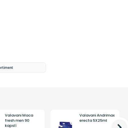
ortiment
Valavani Maca
Valavani Andrimax
fresh men 90
erecta 5X25ml
kapslí