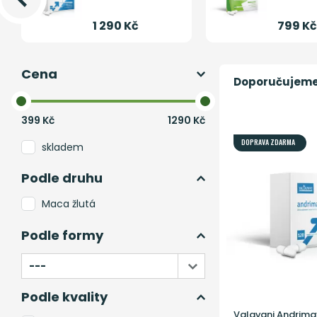
1 290 Kč
799 Kč
Cena
Doporučujem
399
Kč
1290
Kč
DOPRAVA ZDARMA
skladem
Podle druhu
Maca žlutá
Podle formy
Podle kvality
Valavani Andrimax