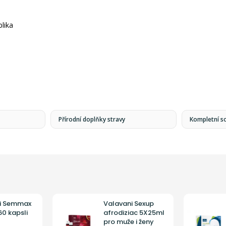
lika
Přírodní doplňky stravy
Kompletní s
i Semmax
Valavani Sexup
0 kapsli
afrodiziac 5X25ml
pro muže i ženy