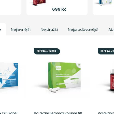
699 Kč
e
Nejlevnější
Nejdražší
Nejprodávanější
Ab
DOPRAVA ZDARMA
DOPRAVA Z
 120 kapsli
Valavani Semmax volume 60
Valavani 