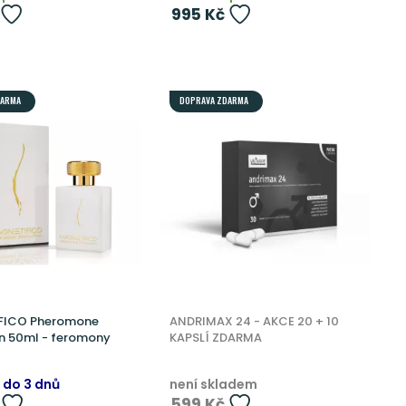
995 Kč
DARMA
DOPRAVA ZDARMA
FICO Pheromone
ANDRIMAX 24 - AKCE 20 + 10
on 50ml - feromony
KAPSLÍ ZDARMA
 do 3 dnů
není skladem
599 Kč