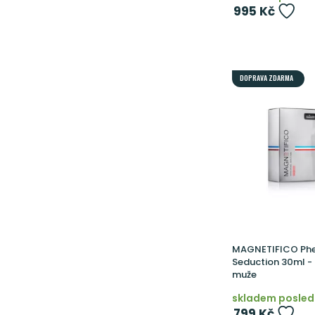
995 Kč
DOPRAVA ZDARMA
MAGNETIFICO Ph
Seduction 30ml -
muže
skladem posled
799 Kč