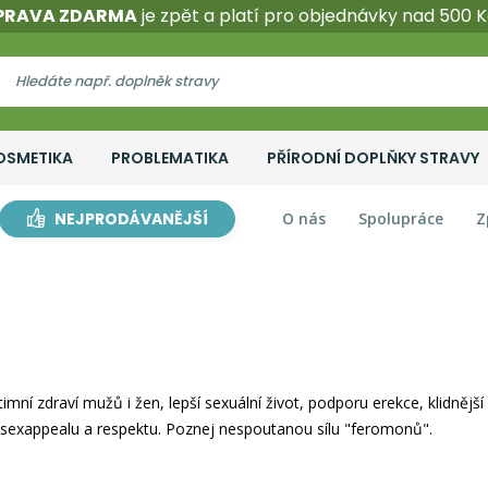
PRAVA ZDARMA
je zpět a platí pro objednávky nad 500 K
OSMETIKA
PROBLEMATIKA
PŘÍRODNÍ DOPLŇKY STRAVY
NEJPRODÁVANĚJŠÍ
O nás
Spolupráce
Z
timní zdraví mužů i žen, lepší sexuální život, podporu erekce, klidněj
sexappealu a respektu. Poznej nespoutanou sílu "feromonů".