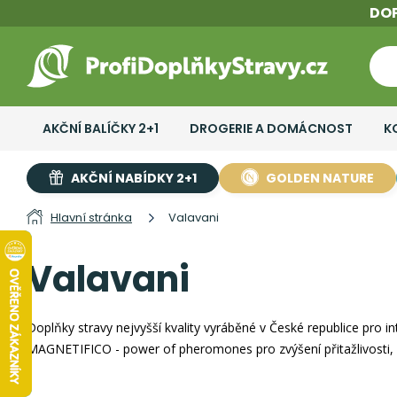
DO
AKČNÍ BALÍČKY 2+1
DROGERIE A DOMÁCNOST
K
AKČNÍ NABÍDKY 2+1
GOLDEN NATURE
Hlavní stránka
Valavani
Valavani
Doplňky stravy nejvyšší kvality vyráběné v České republice pro in
MAGNETIFICO - power of pheromones pro zvýšení přitažlivosti, 