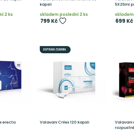
kapsli
5X25ml pr
í 2 ks
skladem poslední 2 ks
skladem 
799 Kč
699 Kč
DOPRAVA ZDARMA
x erecta
Valavani Crilex 120 kapsli
Valavani e
rozpustn