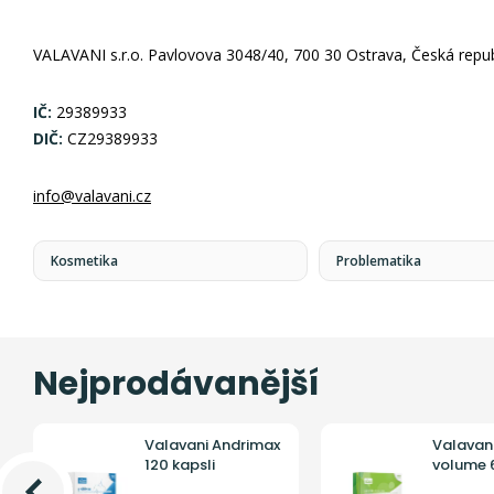
VALAVANI s.r.o. Pavlovova 3048/40, 700 30 Ostrava, Česká repub
IČ:
29389933
DIČ:
CZ29389933
info@valavani.cz
Kosmetika
Problematika
Nejprodávanější
Valavani Andrimax
Valavan
120 kapsli
volume 6