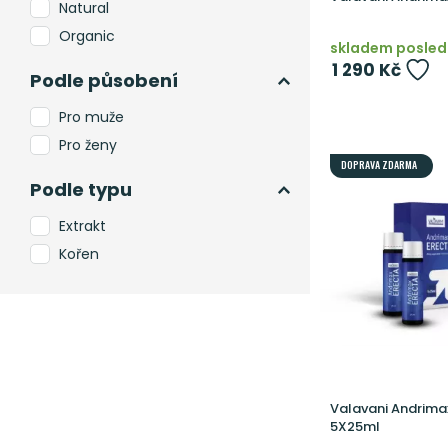
Natural
Organic
skladem posledn
1 290 Kč
Podle působení
Pro muže
Pro ženy
DOPRAVA ZDARMA
Podle typu
Extrakt
Kořen
Valavani Andrima
5X25ml