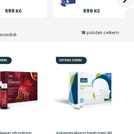
599 Kč
699 Kč
16
položek celkem
ecedně
DARMA
DOPRAVA ZDARMA
Sexup afrodiziac
Valavani Maca fresh men 90