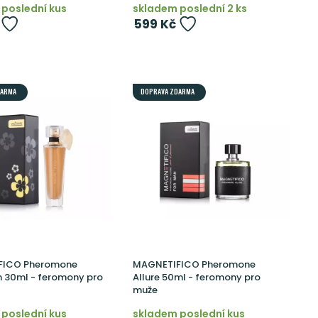
poslední kus
skladem poslední 2 ks
599 Kč
DARMA
DOPRAVA ZDARMA
FICO Pheromone
MAGNETIFICO Pheromone
n 30ml - feromony pro
Allure 50ml - feromony pro
muže
poslední kus
skladem poslední kus