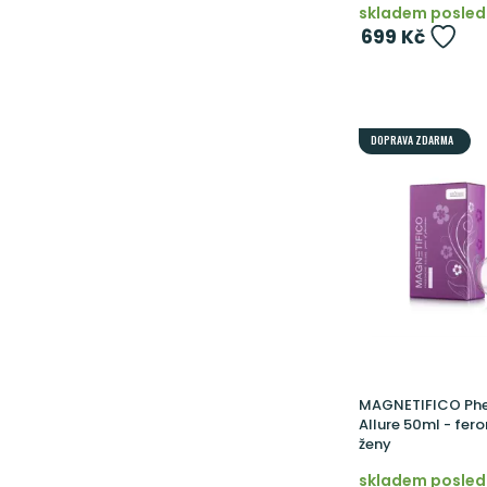
skladem posled
699 Kč
DOPRAVA ZDARMA
MAGNETIFICO Ph
Allure 50ml - fer
ženy
skladem posledn