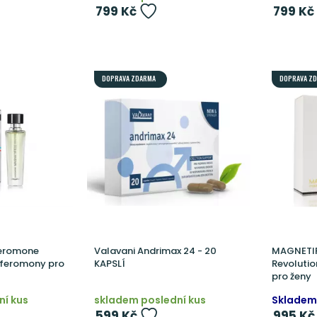
799 Kč
799 Kč
DOPRAVA ZDARMA
DOPRAVA Z
eromone
Valavani Andrimax 24 - 20
MAGNETI
 feromony pro
KAPSLÍ
Revoluti
pro ženy
ní kus
skladem poslední kus
Skladem
599 Kč
995 Kč