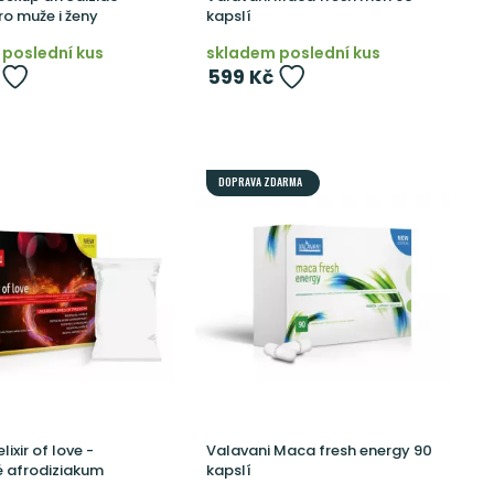
o muže i ženy
kapslí
poslední kus
skladem poslední kus
599 Kč
DOPRAVA ZDARMA
lixir of love -
Valavani Maca fresh energy 90
é afrodiziakum
kapslí