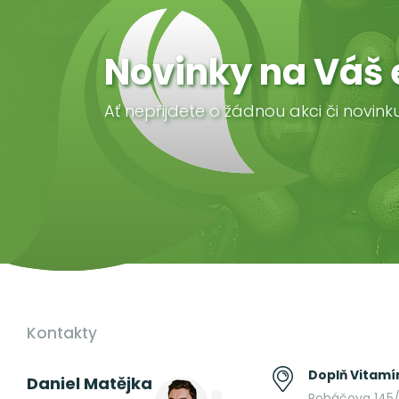
Novinky na Váš 
Ať nepřijdete o žádnou akci či novink
Kontakty
Doplň Vitamín
Daniel Matějka
Roháčova 145/