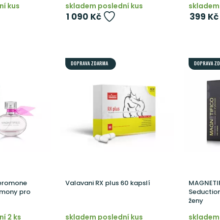
ní kus
skladem poslední kus
skladem 
1 090 Kč
399 Kč
DOPRAVA ZDARMA
DOPRAVA Z
eromone
Valavani RX plus 60 kapslí
MAGNETI
omony pro
Seductio
ženy
í 2 ks
skladem poslední kus
skladem 