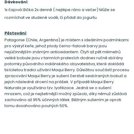
Dávkování
:
1x čajová lžička 2x denně ( nejlépe ráno a večer) Může se
rozmíchat ve studené vodě, či přidat do jogurtu.
Pěstování
:
Patagonie (Chile, Argentina) je místem s ideálními podmínkami
pro výskyt keře, jehož plody černo-fialové barvy jsou
nejúčinnějším známým antioxidantem. Čtyři až pět milimetrů
veliké bobule jsou v tamních pralesích dodnes ručně sbírány
potomky původního indiánského obyvatelstva, které dokládá
tisíciletou tradici užívání Maqui Berry. Důležitou součástí procesu
zpracování Maqui Berry je sušení čerstvě sesbíraných bobulí a
jejich následné drcení na prášek. V případě Maqui Berry
Naturalis je využíváno tzv. lyofilizace. Jedná se o sušení
mrazem, což je nejšetrnější možný způsob, díky němuž zůstává
zachováno až 95% účinných látek. Běžným sušením je oproti
tomu dosahováno pouhých 50%.