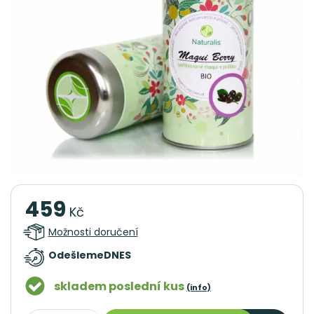
459
Kč
Možnosti doručení
Odešleme
DNES
skladem poslední kus
(info)