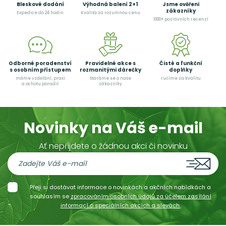
Bleskové dodání
Výhodná balení 2+1
Jsme ověřeni
zákazníky
Expedice do 24 hodin
Kvalita za rozumnou cenu
1000+ pozitivních recenzí
Odborné poradenství
Pravidelné akce s
Čisté a funkční
s osobním přístupem
rozmanitými dárečky
doplňky
máme vzdělání, praxi
Staráme se o naše
ručíme za kvalitu
a ochotu poradit
zákazníky
Novinky na Váš e-mail
Ať nepřijdete o žádnou akci či novinku
Přeji si dostávat informace o novinkách a akčních nabídkách a
souhlasím se
zpracováním osobních údajů za účelem zasílání
informací o speciálních akcích a slevách.