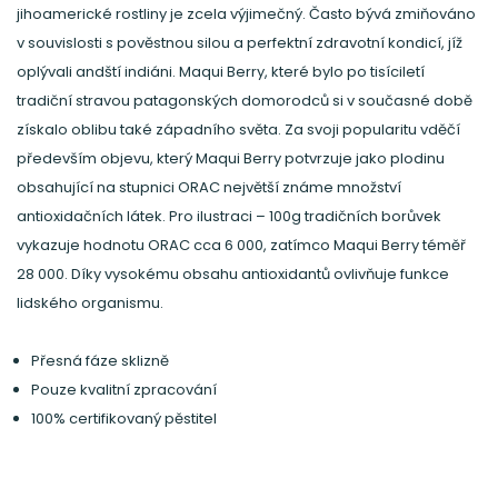
jihoamerické rostliny je zcela výjimečný. Často bývá zmiňováno
v souvislosti s pověstnou silou a perfektní zdravotní kondicí, jíž
oplývali andští indiáni. Maqui Berry, které bylo po tisíciletí
tradiční stravou patagonských domorodců si v současné době
získalo oblibu také západního světa. Za svoji popularitu vděčí
především objevu, který Maqui Berry potvrzuje jako plodinu
obsahující na stupnici ORAC největší známe množství
antioxidačních látek. Pro ilustraci – 100g tradičních borůvek
vykazuje hodnotu ORAC cca 6 000, zatímco Maqui Berry téměř
28 000. Díky vysokému obsahu antioxidantů ovlivňuje funkce
lidského organismu.
Přesná fáze sklizně
Pouze kvalitní zpracování
100% certifikovaný pěstitel