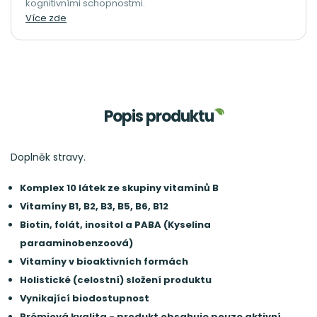
kognitivními schopnostmi.
Více zde
Popis produktu
Doplněk stravy.
Komplex 10 látek ze skupiny vitamínů B
Vitamíny B1, B2, B3, B5, B6, B12
Biotin, folát, inositol a PABA (Kyselina
paraaminobenzoová)
Vitamíny v bioaktivních formách
Holistické (celostní) složení produktu
Vynikající biodostupnost
Prémiová kvalita - produkt obsahuje pouze aktivní