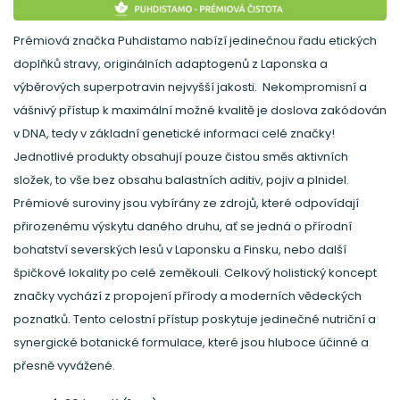
Prémiová značka Puhdistamo nabízí jedinečnou řadu etických
doplňků stravy, originálních adaptogenů z Laponska a
výběrových superpotravin nejvyšší jakosti. Nekompromisní a
vášnivý přístup k maximální možné kvalitě je doslova zakódován
v DNA, tedy v základní genetické informaci celé značky!
Jednotlivé produkty obsahují pouze čistou směs aktivních
složek, to vše bez obsahu balastních aditiv, pojiv a plnidel.
Prémiové suroviny jsou vybírány ze zdrojů, které odpovídají
přirozenému výskytu daného druhu, ať se jedná o přírodní
bohatství severských lesů v Laponsku a Finsku, nebo další
špičkové lokality po celé zeměkouli. Celkový holistický koncept
značky vychází z propojení přírody a moderních vědeckých
poznatků. Tento celostní přístup poskytuje jedinečné nutriční a
synergické botanické formulace, které jsou hluboce účinné a
přesně vyvážené.