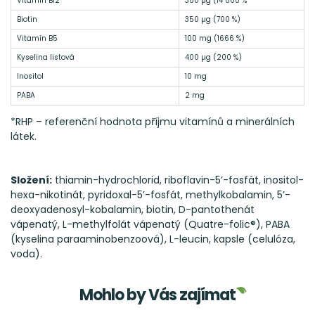
Vitamín B12
350 µg (14 000 %
Biotin
350 µg (700 %)
Vitamín B5
100 mg (1666 %)
Kyselina listová
400 µg (200 %)
Inositol
10 mg
PABA
2 mg
*RHP – referenční hodnota příjmu vitamínů a minerálních
látek.
Složení:
thiamin-hydrochlorid, riboflavin-5’-fosfát, inositol-
hexa-nikotinát, pyridoxal-5’-fosfát, methylkobalamin, 5’-
deoxyadenosyl-kobalamin, biotin, D-pantothenát
vápenatý, L-methylfolát vápenatý (Quatre-folic®), PABA
(kyselina paraaminobenzoová), L-leucin, kapsle (celulóza,
voda).
Mohlo by Vás zajímat