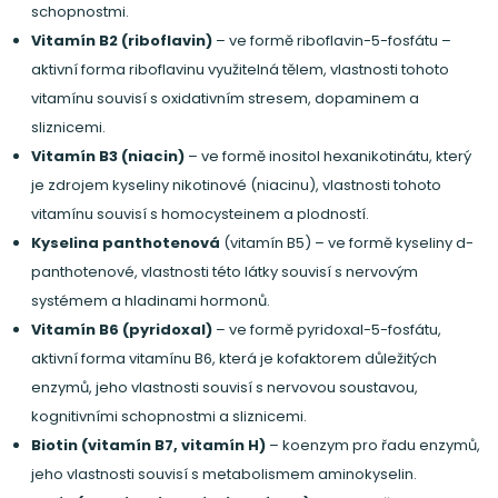
schopnostmi.
Vitamín B2 (riboflavin)
– ve formě riboflavin-5-fosfátu –
aktivní forma riboflavinu využitelná tělem, vlastnosti tohoto
vitamínu souvisí s oxidativním stresem, dopaminem a
sliznicemi.
Vitamín B3 (niacin)
– ve formě inositol hexanikotinátu, který
je zdrojem kyseliny nikotinové (niacinu), vlastnosti tohoto
vitamínu souvisí s homocysteinem a plodností.
Kyselina panthotenová
(vitamín B5) – ve formě kyseliny d-
panthotenové, vlastnosti této látky souvisí s nervovým
systémem a hladinami hormonů.
Vitamín B6 (pyridoxal)
– ve formě pyridoxal-5-fosfátu,
aktivní forma vitamínu B6, která je kofaktorem důležitých
enzymů, jeho vlastnosti souvisí s nervovou soustavou,
kognitivními schopnostmi a sliznicemi.
Biotin (vitamín B7, vitamín H)
– koenzym pro řadu enzymů,
jeho vlastnosti souvisí s metabolismem aminokyselin.