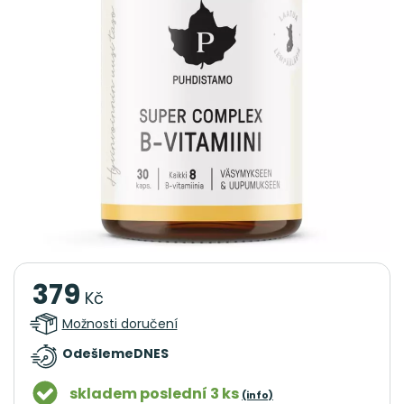
379
Kč
Možnosti doručení
Odešleme
DNES
skladem poslední 3 ks
(info)