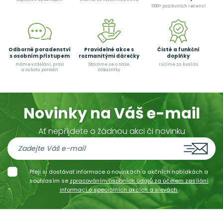
1000+ pozitivních recenzí
Odborné poradenství
Pravidelné akce s
Čisté a funkční
s osobním přístupem
rozmanitými dárečky
doplňky
máme vzdělání, praxi
Staráme se o naše
ručíme za kvalitu
a ochotu poradit
zákazníky
Novinky na Váš e-mail
Ať nepřijdete o žádnou akci či novinku
Přeji si dostávat informace o novinkách a akčních nabídkách a
souhlasím se
zpracováním osobních údajů za účelem zasílání
informací o speciálních akcích a slevách.