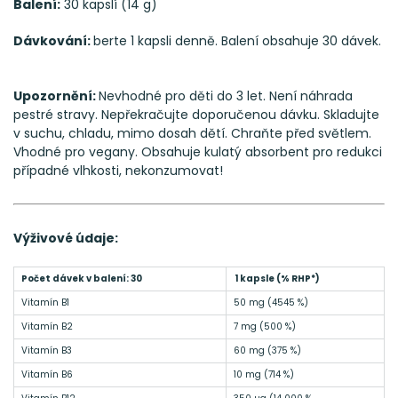
Balení:
30 kapslí (14 g)
Dávkování:
berte 1 kapsli denně. Balení obsahuje 30 dávek.
Upozornění:
Nevhodné pro děti do 3 let. Není náhrada
pestré stravy. Nepřekračujte doporučenou dávku. Skladujte
v suchu, chladu, mimo dosah dětí. Chraňte před světlem.
Vhodné pro vegany. Obsahuje kulatý absorbent pro redukci
případné vlhkosti, nekonzumovat!
Výživové údaje:
Počet dávek v balení: 30
1 kapsle (% RHP*)
Vitamín B1
50 mg (4545 %)
Vitamín B2
7 mg (500 %)
Vitamín B3
60 mg (375 %)
Vitamín B6
10 mg (714 %)