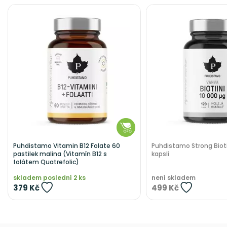
Puhdistamo Vitamin B12 Folate 60
Puhdistamo Strong Biot
pastilek malina (Vitamín B12 s
kapslí
folátem Quatrefolic)
skladem poslední 2 ks
není skladem
379 Kč
499 Kč