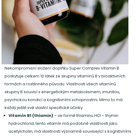
Nekompromisní složení doplňku Super Complex Vitamin B
poskytuje celkem 10 látek ze skupiny vitamínů B v bioaktivních
formách a rostlinného původu. Vlastnosti všech vitamínů
skupiny B souvisí s energetickým metabolismem, imunitou,
psychickou kondicí a kognitivními schopnostmi. Mimo to má
každý ještě své vlastní specifické účinky.
Vitamín B1 (thiamin)
– ve formě thiaminu HCl – thymin
hydrochlorid, tento vitamín má podobné vlastnosti jako
acetylcholin, má vlastnosti významně související s kognitivními