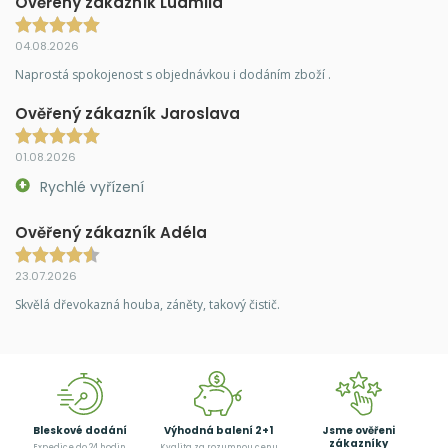
Ověřený zákazník Ludmila
04.08.2026
Naprostá spokojenost s objednávkou i dodáním zboží .
Ověřený zákazník Jaroslava
01.08.2026
Rychlé vyřízení
Ověřený zákazník Adéla
23.07.2026
Skvělá dřevokazná houba, záněty, takový čistič.
Bleskové dodání
Výhodná balení 2+1
Jsme ověřeni
zákazníky
Expedice do 24 hodin
Kvalita za rozumnou cenu