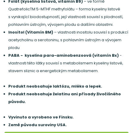
Folát (kyselina listová, vitamín B9)
– ve formě
QuatrefolicTM 5-MTHF methyfolátu – forma kyseliny listové
s vynikající biodostupností, její vlastnosti souvisí s plodností,
pohlavním ústrojím, vývojem plodu a dalšími oblastmi.
Inositol (Vitamín BM)
– vlastnosti inositolu souvisí s produkcí
acetycholinu a serotoninu, s pohlavním ústrojím a vývojem
plodu
PABA - kyselina para-aminobenzoová (vitamín Bx)
-
vlastnosti této látky souvisí s metabolismem kyseliny listové,
stavem sliznic a energetickým metabolismem.
Produkt neobsahuje laktózu, mléko a lepek.
Produkt neobsahuje želatinu ani přísady živočišného
původu.
Vyvinuto a vyrobeno ve Finsku.
Země původu suroviny USA.