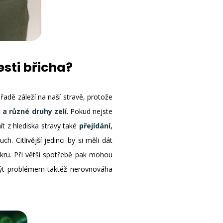
sti břicha?
řadě záleží na naší stravě, protože
i a různé druhy zelí
. Pokud nejste
t z hlediska stravy také
přejídání,
. Citlivější jedinci by si měli dát
ukru. Při větší spotřebě pak mohou
být problémem taktéž nerovnováha