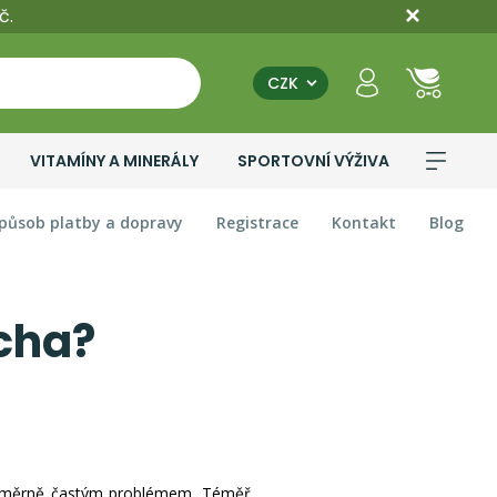
č.
CZK
VITAMÍNY A MINERÁLY
SPORTOVNÍ VÝŽIVA
působ platby a dopravy
Registrace
Kontakt
Blog
icha?
u poměrně častým problémem. Téměř