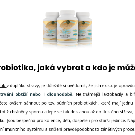
robiotika, jaká vybrat a kdo je můž
otik
v doplňku stravy, je důležité si uvědomit, že jich existuje opravd
trvání obtíží nebo i dlouhodobě
. Nejznámější laktobacily a bi
žete ovšem sáhnout po tzv.
půdních probiotikách
, které mají jedn
otiž chráněny sporou a lépe se tak dostanou až do tlustého střeva, k
. Jsou bezpečná pro kojence, děti, dospělé i pro starší jedince. N
šení imunitního systému a snížení pravděpodobnosti zánětlivých proc