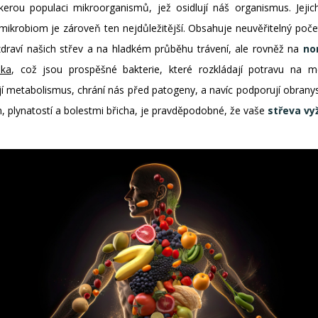
kerou populaci mikroorganismů, jež osidlují náš organismus. Jejic
 mikrobiom je zároveň ten nejdůležitější. Obsahuje neuvěřitelný po
 zdraví našich střev a na hladkém průběhu trávení, ale rovněž na
nor
ika
, což jsou prospěšné bakterie, které rozkládají potravu na m
ňují metabolismus, chrání nás před patogeny, a navíc podporují obran
, plynatostí a bolestmi břicha, je pravděpodobné, že vaše
střeva vy