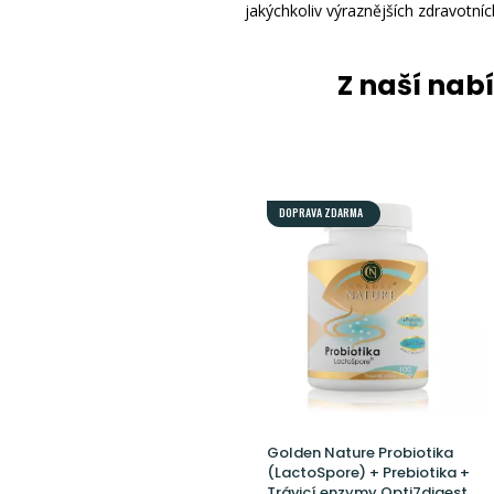
jakýchkoliv výraznějších zdravotníc
Z naší nab
DOPRAVA ZDARMA
Golden Nature Probiotika
(LactoSpore) + Prebiotika +
Trávicí enzymy Opti7digest