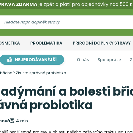
PRAVA ZDARMA
je zpět a platí pro objednávky nad 500 K
OSMETIKA
PROBLEMATIKA
PŘÍRODNÍ DOPLŇKY STRAVY
NEJPRODÁVANĚJŠÍ
O nás
Spolupráce
Z
 břicha? Zkuste správná probiotika
nadýmání a bolesti bř
ávná probiotika
ínová
4 min.
 další nepříjemné projevy v oblasti našeho zažívacího traktu jso