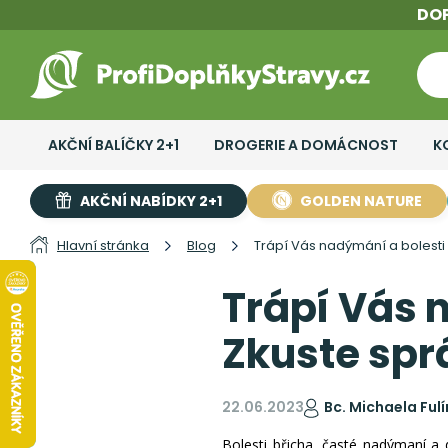
DO
AKČNÍ BALÍČKY 2+1
DROGERIE A DOMÁCNOST
K
AKČNÍ NABÍDKY 2+1
GOLDEN NATURE
Hlavní stránka
Blog
Trápí Vás nadýmání a bolesti
Trápí Vás 
Zkuste spr
22.06.2023
Bc. Michaela Ful
Bolesti břicha, časté nadýmaní a