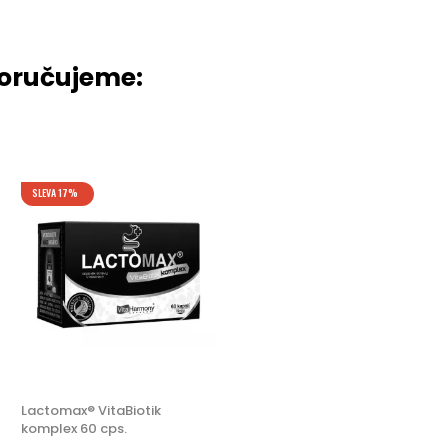
poručujeme:
SLEVA 17%
Lactomax® VitaBiotik
komplex 60 cps.