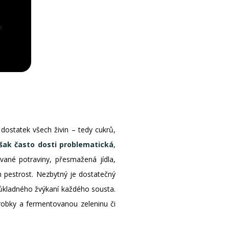
dostatek všech živin – tedy cukrů,
však často dosti problematická
,
vané potraviny, přesmažená jídla,
m pestrost. Nezbytný je dostatečný
a důkladného žvýkaní každého sousta.
robky a fermentovanou zeleninu či