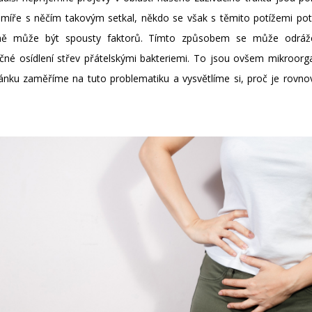
 míře s něčím takovým setkal, někdo se však s těmito potížemi pot
vině může být spousty faktorů. Tímto způsobem se může odrážet
é osídlení střev přátelskými bakteriemi. To jsou ovšem mikroorga
ánku zaměříme na tuto problematiku a vysvětlíme si, proč je rovno