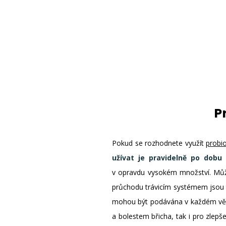
P
Pokud se rozhodnete využít
probi
užívat je pravidelně po dobu 
v opravdu vysokém množství. Mů
průchodu trávicím systémem jsou t
mohou být podávána v každém věku
a bolestem břicha, tak i pro zlep