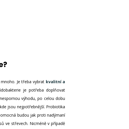
e?
u mnoho. Je třeba vybrat
kvalitní a
fidobakterie je potřeba doplňovat
u nespornou výhodu, po celou dobu
de jsou nejpotřebnější. Probiotika
ápomocná budou jak proti nadýmaní
esů ve střevech. Nicméně v případě