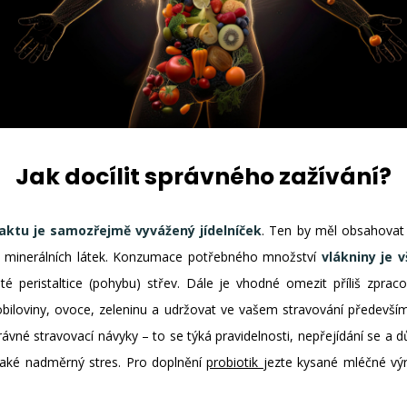
Jak docílit správného zažívání?
raktu je samozřejmě vyvážený jídelníček
. Ten by měl obsahovat 
ů a minerálních látek. Konzumace potřebného množství
vlákniny je 
é peristaltice (pohybu) střev. Dále je vhodné omezit příliš zpraco
obiloviny, ovoce, zeleninu a udržovat ve vašem stravování předevší
správné stravovací návyky – to se týká pravidelnosti, nepřejídání se 
také nadměrný stres. Pro doplnění
probiotik
jezte kysané mléčné vý