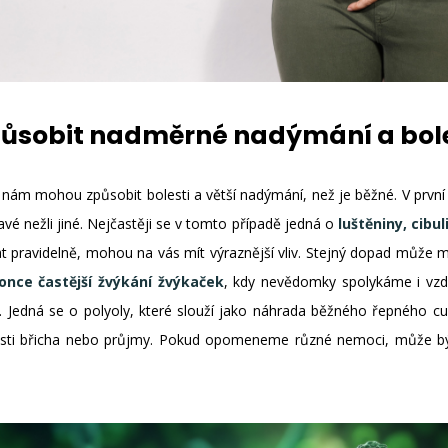
ůsobit nadměrné nadýmání a bole
 nám mohou způsobit bolesti a větší nadýmání, než je běžné. V první 
vé nežli jiné. Nejčastěji se v tomto případě jedná o
luštěniny, cibul
t pravidelně, mohou na vás mít výraznější vliv. Stejný dopad může mí
once častější žvýkání žvýkaček
, kdy nevědomky spolykáme i vzduch
. Jedná se o polyoly, které slouží jako náhrada běžného řepného c
lesti břicha nebo průjmy. Pokud opomeneme různé nemoci, může 