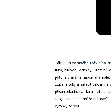
Základem
zdravého trávicího t
tuků, bílkovin, vlákniny, vitamin
přitom právě ta napomáhá náležit
ztužené tuky a zařadit celozrnné 
přísun tekutin, fyzická aktivita a 
Negativní dopad může mít navíc 
výrobky ze sóji.