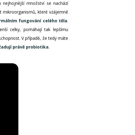
h nejhojnější množství se nachází
čet mikroorganismů, které vzájemně
málním fungování celého těla
.
enší celky, pomáhají tak lepšímu
yschopnost. V případě, že tedy máte
žadují právě probiotika
.