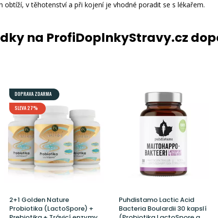
h obtíží, v těhotenství a při kojení je vhodné poradit se s lékařem.
ídky na ProfiDoplnkyStravy.cz do
DOPRAVA ZDARMA
SLEVA 27%
2+1 Golden Nature
Puhdistamo Lactic Acid
Probiotika (LactoSpore) +
Bacteria Boulardii 30 kapslí
Prebiotika + Trávicí enzymy
(Probiotika LactoSpore a