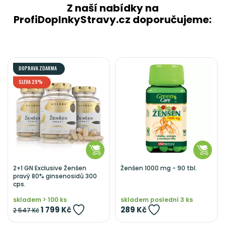
Z naší nabídky na
ProfiDoplnkyStravy.cz doporučujeme:
DOPRAVA ZDARMA
SLEVA 29%
2+1 GN Exclusive Ženšen
Ženšen 1000 mg - 90 tbl.
pravý 80% ginsenosidů 300
cps.
skladem > 100 ks
skladem poslední 3 ks
1 799 Kč
289 Kč
2 547 Kč