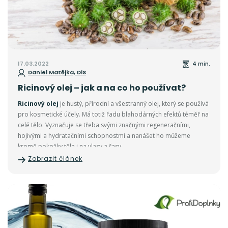
17.03.2022
4 min.
Daniel Matějka, DiS
Ricinový olej – jak a na co ho používat?
Ricinový olej
je hustý, přírodní a všestranný olej, který se používá
pro kosmetické účely. Má totiž řadu blahodárných efektů téměř na
celé tělo. Vyznačuje se třeba svými značnými regeneračními,
hojivými a hydratačními schopnostmi a nanášet ho můžeme
kromě pokožky těla i na vlasy a řasy.
Zobrazit článek