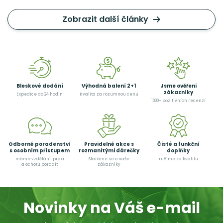
Zobrazit další články
Bleskové dodání
Výhodná balení 2+1
Jsme ověřeni
zákazníky
Expedice do 24 hodin
Kvalita za rozumnou cenu
1000+ pozitivních recenzí
Odborné poradenství
Pravidelné akce s
Čisté a funkční
s osobním přístupem
rozmanitými dárečky
doplňky
máme vzdělání, praxi
Staráme se o naše
ručíme za kvalitu
a ochotu poradit
zákazníky
Novinky na Váš e-mail