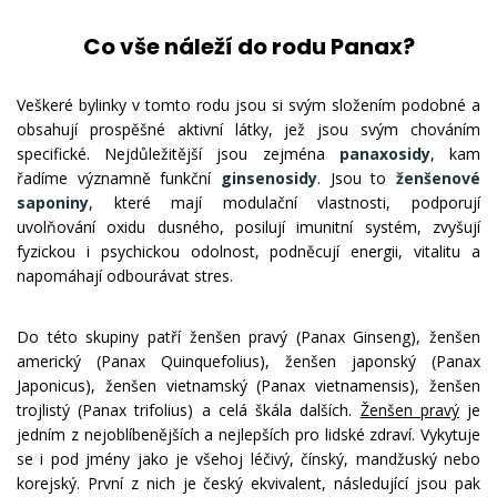
Co vše náleží do rodu Panax?
Veškeré bylinky v tomto rodu jsou si svým složením podobné a
obsahují prospěšné aktivní látky, jež jsou svým chováním
specifické. Nejdůležitější jsou zejména
panaxosidy
, kam
řadíme významně funkční
ginsenosidy
. Jsou to
ženšenové
saponiny
, které mají modulační vlastnosti, podporují
uvolňování oxidu dusného, posilují imunitní systém, zvyšují
fyzickou i psychickou odolnost, podněcují energii, vitalitu a
napomáhají odbourávat stres.
Do této skupiny patří ženšen pravý (Panax Ginseng), ženšen
americký (Panax Quinquefolius), ženšen japonský (Panax
Japonicus), ženšen vietnamský (Panax vietnamensis), ženšen
trojlistý (Panax trifolius) a celá škála dalších.
Ženšen pravý
je
jedním z nejoblíbenějších a nejlepších pro lidské zdraví. Vykytuje
se i pod jmény jako je všehoj léčivý, čínský, mandžuský nebo
korejský. První z nich je český ekvivalent, následující jsou pak