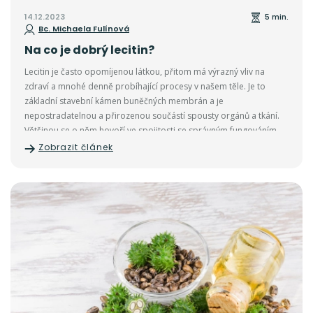
14.12.2023
5 min.
Bc. Michaela Fulínová
Na co je dobrý lecitin?
Lecitin je často opomíjenou látkou, přitom má výrazný vliv na
zdraví a mnohé denně probíhající procesy v našem těle. Je to
základní stavební kámen buněčných membrán a je
nepostradatelnou a přirozenou součástí spousty orgánů a tkání.
Většinou se o něm hovoří ve spojitosti se správným fungováním
mozku, což je určitě pravda, ale má na starost i další důležité
Zobrazit článek
úkoly.