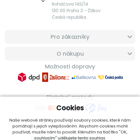
Roháčova 145/14
130 00 Praha 3 - Žižkov
Česká republika
Pro zákazníky
O nákupu
Možnosti dopravy
Platební metody
Cookies
Naše webové stránky používají soubory cookies, které nám
pomáhají s jejich vylepšováním. Abychom cookies mohli
používat, musíte nám to povolit. Kliknutím na tlačítko "OK,
souhlasím" udělujete tento souhlas.
© 2014 - 2026, ProfiDoplnkyStravy.cz