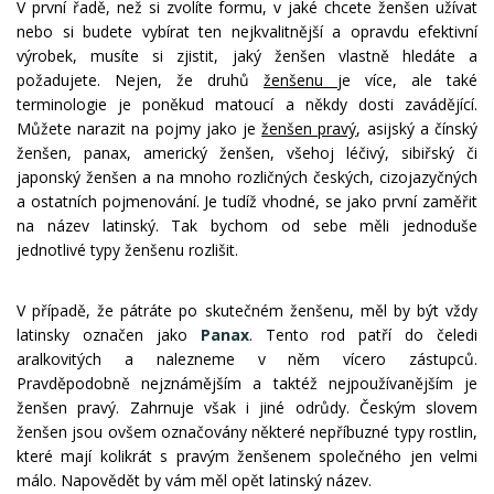
V první řadě, než si zvolíte formu, v jaké chcete ženšen užívat
nebo si budete vybírat ten nejkvalitnější a opravdu efektivní
výrobek, musíte si zjistit, jaký ženšen vlastně hledáte a
požadujete. Nejen, že druhů
ženšenu
je více, ale také
terminologie je poněkud matoucí a někdy dosti zavádějící.
Můžete narazit na pojmy jako je
ženšen pravý
, asijský a čínský
ženšen, panax, americký ženšen, všehoj léčivý, sibiřský či
japonský ženšen a na mnoho rozličných českých, cizojazyčných
a ostatních pojmenování. Je tudíž vhodné, se jako první zaměřit
na název latinský. Tak bychom od sebe měli jednoduše
jednotlivé typy ženšenu rozlišit.
V případě, že pátráte po skutečném ženšenu, měl by být vždy
latinsky označen jako
Panax
. Tento rod patří do čeledi
aralkovitých a nalezneme v něm vícero zástupců.
Pravděpodobně nejznámějším a taktéž nejpoužívanějším je
ženšen pravý. Zahrnuje však i jiné odrůdy. Českým slovem
ženšen jsou ovšem označovány některé nepříbuzné typy rostlin,
které mají kolikrát s pravým ženšenem společného jen velmi
málo. Napovědět by vám měl opět latinský název.