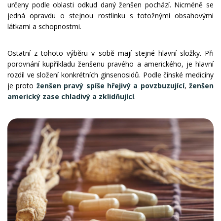
určeny podle oblasti odkud daný ženšen pochází. Nicméně se
jedná opravdu o stejnou rostlinku s totožnými obsahovými
látkami a schopnostmi.
Ostatní z tohoto výběru v sobě mají stejné hlavní složky. Při
porovnání kupříkladu ženšenu pravého a amerického, je hlavní
rozdíl ve složení konkrétních ginsenosidů. Podle čínské medicíny
je proto
ženšen pravý spíše hřejivý
a
povzbuzující
,
ženšen
americký zase chladivý a zklidňující
.