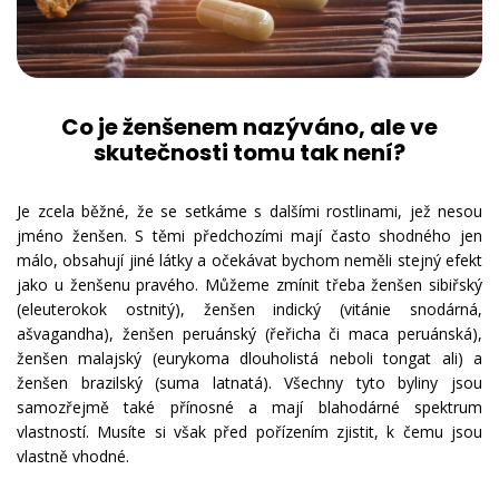
Co je ženšenem nazýváno, ale ve
skutečnosti tomu tak není?
Je zcela běžné, že se setkáme s dalšími rostlinami, jež nesou
jméno ženšen. S těmi předchozími mají často shodného jen
málo, obsahují jiné látky a očekávat bychom neměli stejný efekt
jako u ženšenu pravého. Můžeme zmínit třeba ženšen sibiřský
(eleuterokok ostnitý), ženšen indický (vitánie snodárná,
ašvagandha), ženšen peruánský (řeřicha či maca peruánská),
ženšen malajský (eurykoma dlouholistá neboli tongat ali) a
ženšen brazilský (suma latnatá). Všechny tyto byliny jsou
samozřejmě také přínosné a mají blahodárné spektrum
vlastností. Musíte si však před pořízením zjistit, k čemu jsou
vlastně vhodné.