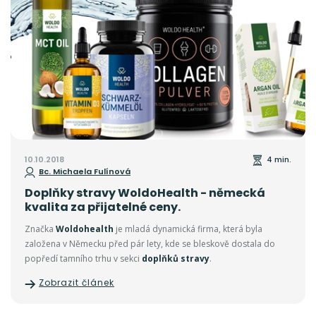
10.10.2018
4 min.
Bc. Michaela Fulínová
Doplňky stravy WoldoHealth - německá
kvalita za přijatelné ceny.
Značka
Woldohealth
je mladá dynamická firma, která byla
založena v Německu před pár lety, kde se bleskově dostala do
popředí tamního trhu v sekci
doplňků stravy
.
Zobrazit článek