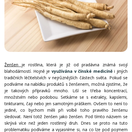
Ženšen
je rostlina, která je již od pradávna známá svojí
blahodárností. Hojně je
využívána v čínské medicíně
i jiných
tradičních léčitelstvích v nejrůznějších částech světa. Pokud se
podíváme na nabídku produktů s ženšenem, možná zjistíme, že
je takových přípravků mnoho. Liší se třeba koncentrací,
množstvím nebo podobou. Setkáme se s extrakty, kapslemi,
tinkturami, čaji nebo jen samotným práškem. Ovšem to není to
jediné, co bychom měli při volbě toho pravého ženšenu
sledovat. Není totiž ženšen jako ženšen. Pod tímto názvem se
skrývá více než jeden rostlinný druh. Dnes se proto na tuto
problematiku podíváme a vyjasníme si, na co lze pod pojmem