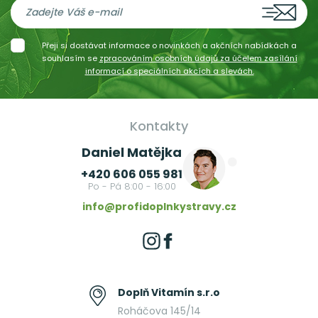
Přeji si dostávat informace o novinkách a akčních nabídkách a
souhlasím se
zpracováním osobních údajů za účelem zasílání
informací o speciálních akcích a slevách.
Kontakty
Daniel Matějka
+420 606 055 981
Po - Pá 8:00 - 16:00
info@profidoplnkystravy.cz
Doplň Vitamín s.r.o
Roháčova 145/14