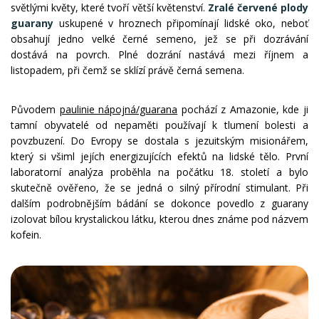
světlými květy, které tvoří větší květenství.
Zralé červené plody
guarany
uskupené v hroznech připomínají lidské oko, neboť
obsahují jedno velké černé semeno, jež se při dozrávání
dostává na povrch. Plné dozrání nastává mezi říjnem a
listopadem, při čemž se sklízí právě černá semena.
Původem
paulinie nápojná/guarana
pochází z Amazonie, kde ji
tamní obyvatelé od nepaměti používají k tlumení bolesti a
povzbuzení. Do Evropy se dostala s jezuitským misionářem,
který si všiml jejích energizujících efektů na lidské tělo. První
laboratorní analýza proběhla na počátku 18. století a bylo
skutečně ověřeno, že se jedná o silný přírodní stimulant. Při
dalším podrobnějším bádání se dokonce povedlo z guarany
izolovat bílou krystalickou látku, kterou dnes známe pod názvem
kofein.