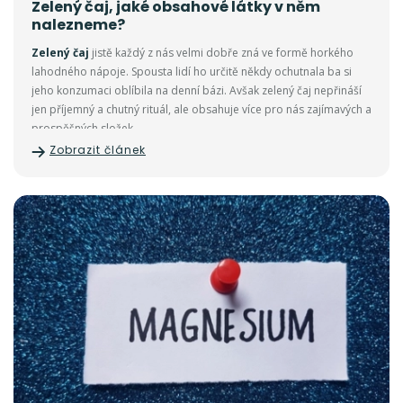
Zelený čaj, jaké obsahové látky v něm
nalezneme?
Zelený čaj
jistě každý z nás velmi dobře zná ve formě horkého
lahodného nápoje. Spousta lidí ho určitě někdy ochutnala ba si
jeho konzumaci oblíbila na denní bázi. Avšak zelený čaj nepřináší
jen příjemný a chutný rituál, ale obsahuje více pro nás zajímavých a
prospěšných složek.
Zobrazit článek