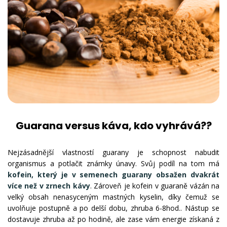
Guarana versus káva, kdo vyhrává??
Nejzásadnější vlastností guarany je schopnost nabudit
organismus a potlačit známky únavy. Svůj podíl na tom má
kofein, který je v semenech guarany obsažen dvakrát
více než v zrnech kávy
. Zároveň je kofein v guaraně vázán na
velký obsah nenasyceným mastných kyselin, díky čemuž se
uvolňuje postupně a po delší dobu, zhruba 6-8hod.. Nástup se
dostavuje zhruba až po hodině, ale zase vám energie získaná z