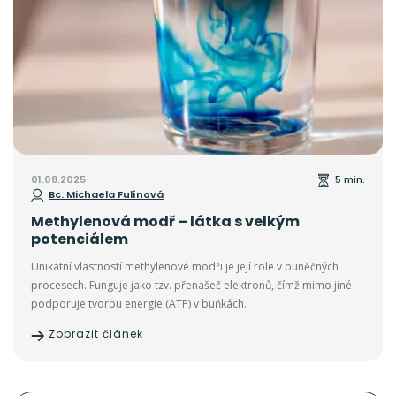
01.08.2025
5 min.
Bc. Michaela Fulínová
Methylenová modř – látka s velkým
potenciálem
Unikátní vlastností methylenové modři je její role v buněčných
procesech. Funguje jako tzv. přenašeč elektronů, čímž mimo jiné
podporuje tvorbu energie (ATP) v buňkách.
Zobrazit článek