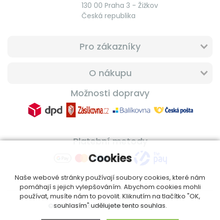
130 00 Praha 3 - Žižkov
Česká republika
Pro zákazníky
O nákupu
Možnosti dopravy
Platební metody
Cookies
Naše webové stránky používají soubory cookies, které nám
pomáhají s jejich vylepšováním. Abychom cookies mohli
používat, musíte nám to povolit. Kliknutím na tlačítko "OK,
souhlasím" udělujete tento souhlas.
© 2014 - 2026, ProfiDoplnkyStravy.cz