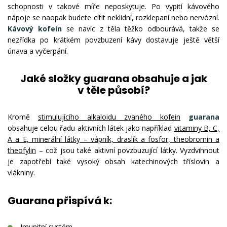
schopnosti v takové míře neposkytuje. Po vypití kávového
nápoje se naopak budete cítit neklidní, rozklepaní nebo nervózní.
Kávový kofein
se navíc z těla těžko odbourává, takže se
nezřídka po krátkém povzbuzení kávy dostavuje ještě větší
únava a vyčerpání.
Jaké složky guarana obsahuje a jak
v těle působí?
Kromě
stimulujícího alkaloidu zvaného kofein
guarana
obsahuje celou řadu aktivních látek jako například
vitaminy B, C,
A a E, minerální látky – vápník, draslík a fosfor, theobromin a
theofylin
– což jsou také aktivní povzbuzující látky.
Vyzdvihnout
je zapotřebí také vysoký obsah katechinových tříslovin a
vlákniny.
Guarana přispívá k:
Imunitní systém