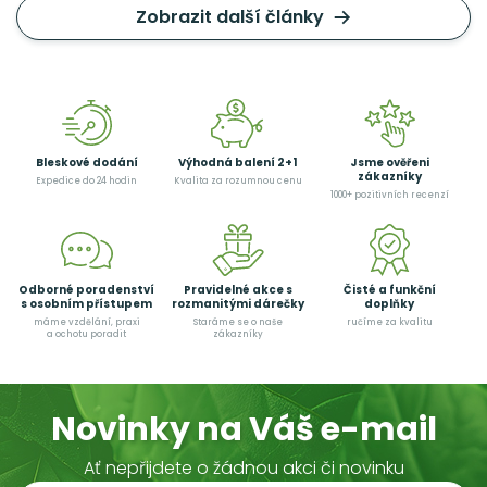
Zobrazit další články
Bleskové dodání
Výhodná balení 2+1
Jsme ověřeni
zákazníky
Expedice do 24 hodin
Kvalita za rozumnou cenu
1000+ pozitivních recenzí
Odborné poradenství
Pravidelné akce s
Čisté a funkční
s osobním přístupem
rozmanitými dárečky
doplňky
máme vzdělání, praxi
Staráme se o naše
ručíme za kvalitu
a ochotu poradit
zákazníky
Novinky na Váš e-mail
Ať nepřijdete o žádnou akci či novinku