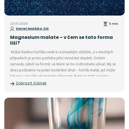
23.01.2025
5 min.
Daniel Matějka, DiS
Magnesium malate – v čem se tato forma
liší?
Nízká hladina hořčíku vede k rozmanitým obtížím, a v mnohých
případech je proto potřeba jeho množství doplnit. Ovšem
opravdu záleží na formě, ve které se ho rozhodnete užívat. My se
dnes podíváme na jeden konkrétní druh – hořčík malát, jež může
být pro vaše tělo skutečným přínosem. Pyšní se totiž vysokou
vstřebatelností a svými energizujícími schopnostmi.
Zobrazit článek