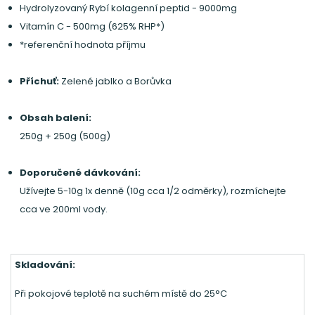
Hydrolyzovaný Rybí kolagenní peptid - 9000mg
Vitamín C - 500mg (625% RHP*)
*referenční hodnota příjmu
Příchuť:
Zelené jablko a Borůvka
Obsah balení:
250g + 250g (500g)
Doporučené dávkování:
Užívejte 5-10g 1x denně (10g cca 1/2 odměrky), rozmíchejte
cca ve 200ml vody.
Skladování:
Při pokojové teplotě na suchém místě do 25°C