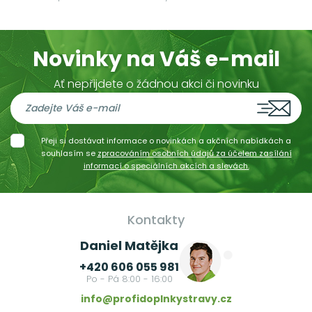
Novinky na Váš e-mail
Ať nepřijdete o žádnou akci či novinku
Přeji si dostávat informace o novinkách a akčních nabídkách a
souhlasím se
zpracováním osobních údajů za účelem zasílání
informací o speciálních akcích a slevách.
Kontakty
Daniel Matějka
+420 606 055 981
Po - Pá 8:00 - 16:00
info@profidoplnkystravy.cz