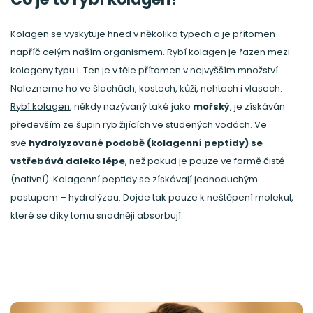
Kolagen se vyskytuje hned v několika typech a je přítomen
napříč celým naším organismem. Rybí kolagen je řazen mezi
kolageny typu I. Ten je v těle přítomen v nejvyšším množství.
Nalezneme ho ve šlachách, kostech, kůži, nehtech i vlasech.
Rybí kolagen
, někdy nazývaný také jako
mořský
, je získáván
především ze šupin ryb žijících ve studených vodách. Ve
své
hydrolyzované podobě (kolagenní peptidy) se
vstřebává daleko lépe
, než pokud je pouze ve formě čisté
(nativní). Kolagenní peptidy se získávají jednoduchým
postupem – hydrolýzou. Dojde tak pouze k neštěpení molekul,
které se díky tomu snadněji absorbují.