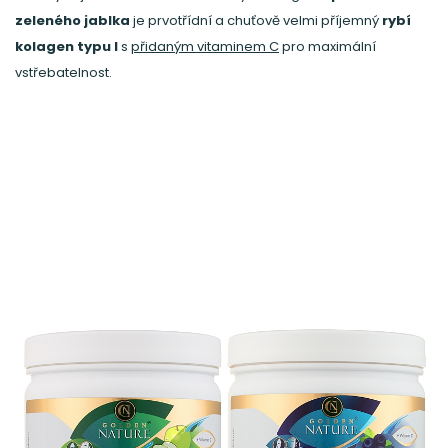
zeleného jablka
je prvotřídní a chuťově velmi příjemný
rybí
kolagen typu I
s
přidaným vitaminem C
pro maximální
vstřebatelnost.