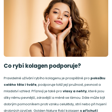
Co rybí kolagen podporuje?
Pravidelné užívání rybího kolagenu je prospěšné pro
pokožku
celého těla i tváře
, podporuje totiž její pružnost, pevnost a
mladiství vzhled. Příznivý je také pro
vlasy a nehty
, které jsou
díky němu pevnější, zdravější a méně se lámou. Dále může být
dobrým pomocníkem proti vzniku celulitidy, strií nebo při hojení
drobných jizviček. Golden Nature Rybí kolagen
s příchutí