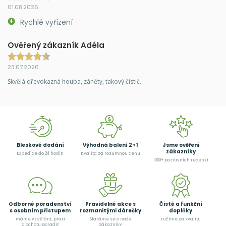
01.08.2026
Rychlé vyřízení
Ověřený zákazník Adéla
23.07.2026
Skvělá dřevokazná houba, záněty, takový čistič.
Bleskové dodání
Výhodná balení 2+1
Jsme ověřeni
zákazníky
Expedice do 24 hodin
Kvalita za rozumnou cenu
1000+ pozitivních recenzí
Odborné poradenství
Pravidelné akce s
Čisté a funkční
s osobním přístupem
rozmanitými dárečky
doplňky
máme vzdělání, praxi
Staráme se o naše
ručíme za kvalitu
a ochotu poradit
zákazníky