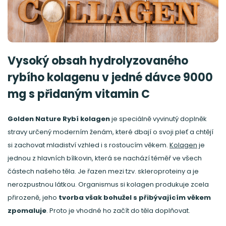
Vysoký obsah hydrolyzovaného
rybího kolagenu v jedné dávce 9000
mg s přidaným vitamin C
Golden Nature Rybí kolagen
je speciálně vyvinutý doplněk
stravy určený moderním ženám, které dbají o svoji pleť a chtějí
si zachovat mladiství vzhled i s rostoucím věkem.
Kolagen
je
jednou z hlavních bílkovin, která se nachází téměř ve všech
částech našeho těla. Je řazen mezi tzv. skleroproteiny a je
nerozpustnou látkou. Organismus si kolagen produkuje zcela
přirozeně, jeho
tvorba však bohužel s přibývajícím věkem
zpomaluje
. Proto je vhodné ho začít do těla doplňovat.