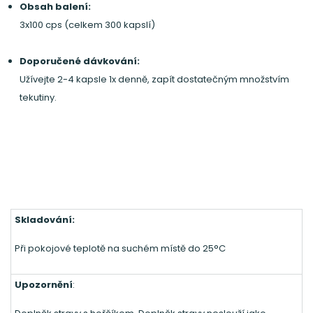
Obsah balení:
3x100 cps (celkem 300 kapslí)
Doporučené dávkování:
Užívejte 2-4 kapsle 1x denně, zapít dostatečným množstvím
tekutiny.
Skladování:
Při pokojové teplotě na suchém místě do 25°C
Upozornění
: