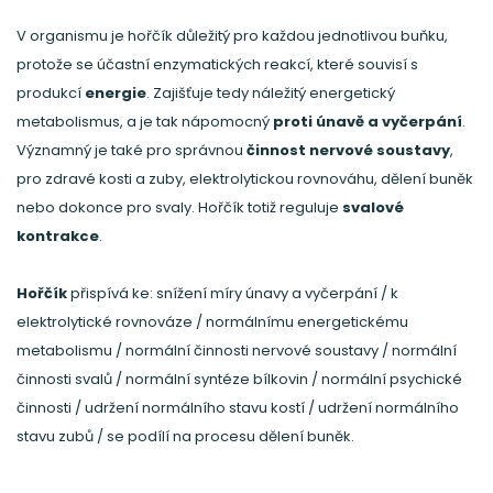
V organismu je hořčík důležitý pro každou jednotlivou buňku,
protože se účastní enzymatických reakcí, které souvisí s
produkcí
energie
. Zajišťuje tedy náležitý energetický
metabolismus, a je tak nápomocný
proti únavě a vyčerpání
.
Významný je také pro správnou
činnost nervové soustavy
,
pro zdravé kosti a zuby, elektrolytickou rovnováhu, dělení buněk
nebo dokonce pro svaly. Hořčík totiž reguluje
svalové
kontrakce
.
Hořčík
přispívá ke: snížení míry únavy a vyčerpání / k
elektrolytické rovnováze / normálnímu energetickému
metabolismu / normální činnosti nervové soustavy / normální
činnosti svalů / normální syntéze bílkovin / normální psychické
činnosti / udržení normálního stavu kostí / udržení normálního
stavu zubů / se podílí na procesu dělení buněk.