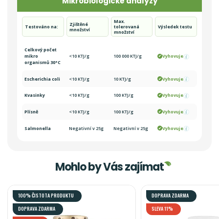
Mikrobiologické analýzy
Max.
Zjištěné
Testováno na:
tolerovaná
Výsledek testu
množství
množství
Celkový počet
mikro
<10 KTJ/g
100 000 KTJ/g
Vyhovuje
organismů 30°C
Escherichia coli
<10 KTJ/g
10 KTJ/g
Vyhovuje
Kvasinky
<10 KTJ/g
100 KTJ/g
Vyhovuje
Plísně
<10 KTJ/g
100 KTJ/g
Vyhovuje
Salmonella
Negativní v 25g
Negativní v 25g
Vyhovuje
Mohlo by Vás zajímat
100% ČISTOTA PRODUKTU
DOPRAVA ZDARMA
DOPRAVA ZDARMA
SLEVA 11%