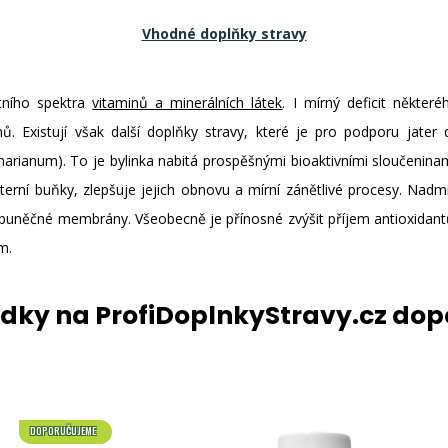
Vhodné doplňky stravy
tního spektra
vitaminů a minerálních látek
. I mírný deficit někte
ů. Existují však další doplňky stravy, které je pro podporu jater
arianum). To je bylinka nabitá prospěšnými bioaktivními sloučenin
aterní buňky, zlepšuje jejich obnovu a mírní zánětlivé procesy. Nadm
 buněčné membrány. Všeobecně je přínosné zvýšit příjem antioxidantů
m.
ídky na ProfiDoplnkyStravy.cz do
DOPORUČUJEME