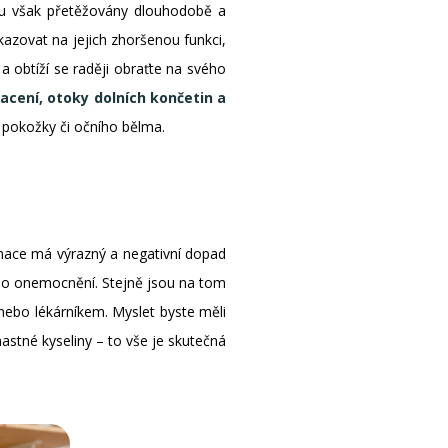
sou však přetěžovány dlouhodobě a
zovat na jejich zhoršenou funkci,
a obtíží se raději obraťte na svého
racení, otoky dolních končetin a
í pokožky či očního bělma.
umace má výrazný a negativní dopad
ího onemocnění. Stejně jsou na tom
nebo lékárníkem. Myslet byste měli
astné kyseliny – to vše je skutečná