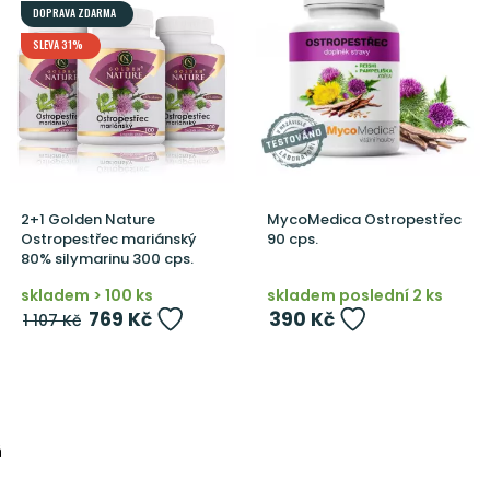
DOPRAVA ZDARMA
SLEVA 31%
2+1 Golden Nature
MycoMedica Ostropestřec
Ostropestřec mariánský
90 cps.
80% silymarinu 300 cps.
skladem > 100 ks
skladem poslední 2 ks
769 Kč
390 Kč
1 107 Kč
á