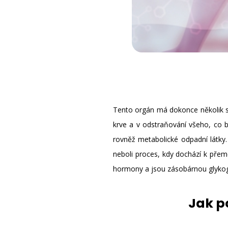
Tento orgán má dokonce několik sto
krve a v odstraňování všeho, co b
rovněž metabolické odpadní látky.
neboli proces, kdy dochází k přeměn
hormony a jsou zásobárnou glykoge
Jak p