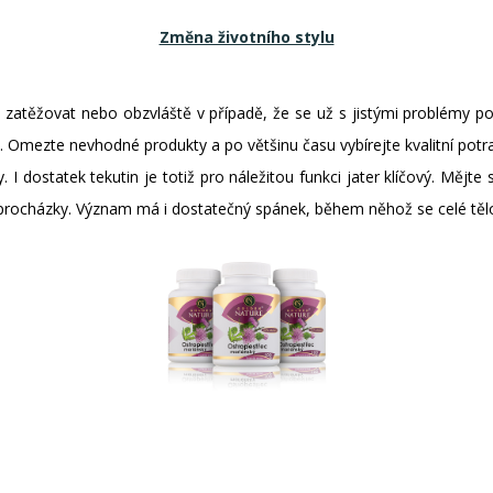
Změna životního stylu
e zatěžovat nebo obzvláště v případě, že se už s jistými problémy po
. Omezte nevhodné produkty a po většinu času vybírejte kvalitní potra
 I dostatek tekutin je totiž pro náležitou funkci jater klíčový. Mějt
 procházky. Význam má i dostatečný spánek, během něhož se celé těl