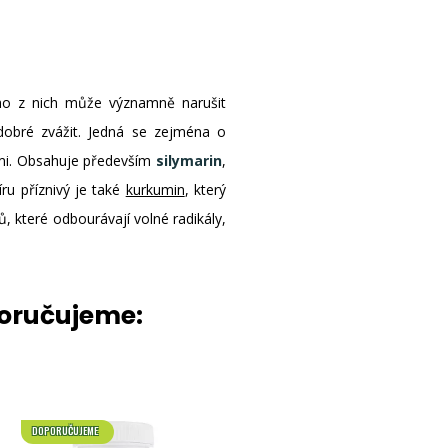
rého z nich může významně narušit
 dobré zvážit. Jedná se zejména o
ami. Obsahuje především
silymarin
,
íru příznivý je také
kurkumin
, který
, které odbourávají volné radikály,
poručujeme:
DOPORUČUJEME