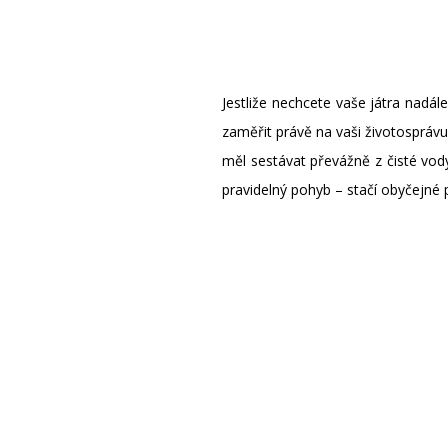
Jestliže nechcete vaše játra nadál
zaměřit právě na vaši životosprávu
měl sestávat převážně z čisté vody.
pravidelný pohyb – stačí obyčejné