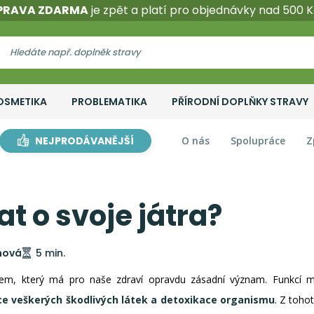
PRAVA ZDARMA
je zpět a platí pro objednávky nad 500 K
OSMETIKA
PROBLEMATIKA
PŘÍRODNÍ DOPLŇKY STRAVY
NEJPRODÁVANĚJŠÍ
O nás
Spolupráce
Z
at o svoje játra?
ínová
5 min.
gánem, který má pro naše zdraví opravdu zásadní význam. Funkcí
ace veškerých škodlivých látek a detoxikace organismu
. Z toho