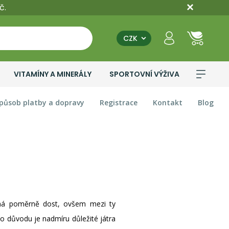
č.
CZK
VITAMÍNY A MINERÁLY
SPORTOVNÍ VÝŽIVA
působ platby a dopravy
Registrace
Kontakt
Blog
 má poměrně dost, ovšem mezi ty
to důvodu je nadmíru důležité játra