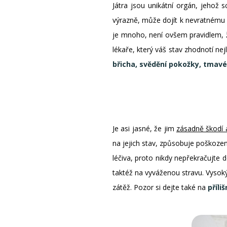
Játra jsou unikátní orgán, jehož
výrazně, může dojít k nevratnému
je mnoho, není ovšem pravidlem, že
lékaře, který váš stav zhodnotí n
břicha, svědění pokožky, tmavé 
Je asi jasné, že jim
zásadně škodí 
na jejich stav, způsobuje poškoze
léčiva, proto nikdy nepřekračujte
taktéž na vyváženou stravu. Vysoký
zátěž. Pozor si dejte také na
příli