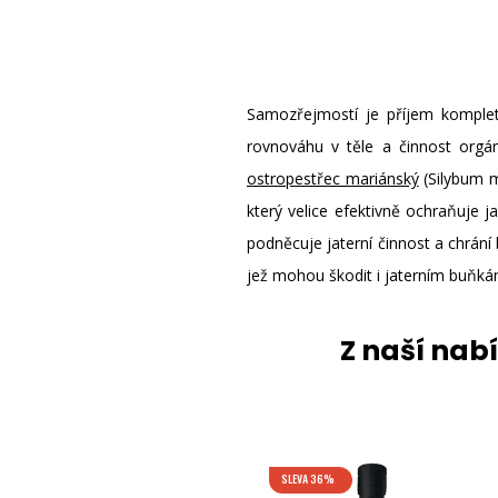
Samozřejmostí je příjem komple
rovnováhu v těle a činnost orgán
ostropestřec mariánský
(Silybum m
který velice efektivně ochraňuje j
podněcuje jaterní činnost a chrání
jež mohou škodit i jaterním buňká
Z naší nab
SLEVA 36%