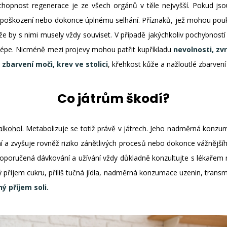
 schopnost regenerace je ze všech orgánů v těle nejvyšší. Pokud j
 poškození nebo dokonce úplnému selhání. Příznaků, jež mohou pouka
 by s nimi musely vždy souviset. V případě jakýchkoliv pochybností 
ejlépe. Nicméně mezi projevy mohou patřit kupříkladu
nevolnosti, zv
zbarvení moči, krev ve stolici
, křehkost kůže a nažloutlé zbarven
Co játrům škodí?
alkohol
. Metabolizuje se totiž právě v játrech. Jeho nadměrná konz
ní a zvyšuje rovněž riziko zánětlivých procesů nebo dokonce vážnějš
 doporučená dávkování a užívání vždy důkladně konzultujte s lékařem 
 příjem cukru, příliš tučná jídla, nadměrná konzumace uzenin, transm
šný příjem soli.