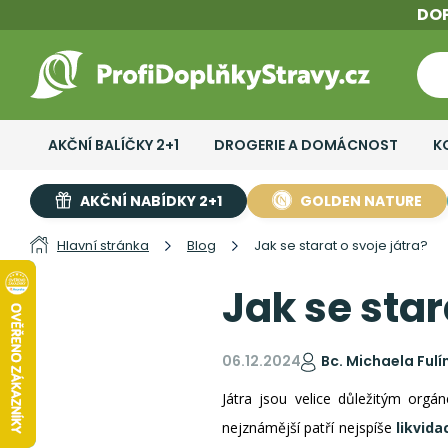
DO
AKČNÍ BALÍČKY 2+1
DROGERIE A DOMÁCNOST
K
AKČNÍ NABÍDKY 2+1
GOLDEN NATURE
Hlavní stránka
Blog
Jak se starat o svoje játra?
Jak se star
06.12.2024
Bc. Michaela Ful
Játra jsou velice důležitým or
nejznámější patří nejspíše
likvid