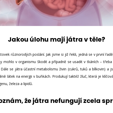
Jakou úlohu mají játra v těle?
vek různorodých poslání. Jak jsme si již řekli, jedná se v první řad
y mohlo v organismu škodit a případně se usadit v tkáních – třeba 
 Dále se játra účastní metabolismu živin (cukrů, tuků a bílkovin) a 
ě látek na energii v buňkách. Produkují taktéž žluč, která je klíčová
nu, železa a lipidů.
oznám, že játra nefungují zcela sp