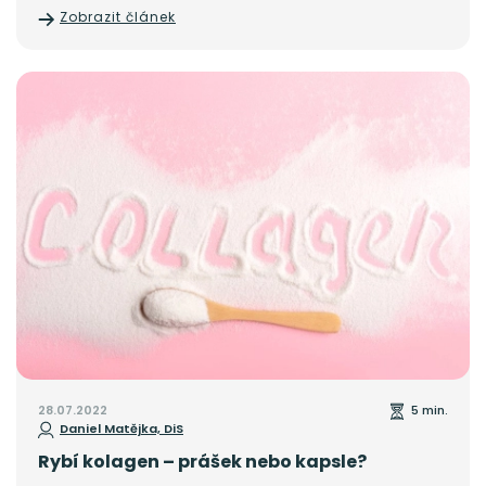
mimobuněčná bílkovina, která je ve vodě
Zobrazit článek
nerozpustná. Je základním stavebním kamenem
všech pojivových tkání, nachází se napříč celým
tělem a je nezbytný pro strukturu, pevnost a
stabilitu tkáně.
28.07.2022
5 min.
Daniel Matějka, DiS
Rybí kolagen – prášek nebo kapsle?