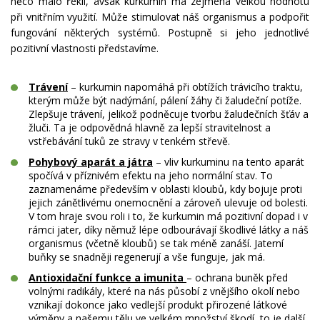
něco málo řekli, avšak kurkumin má zejména velkou hodnotu
při vnitřním využití. Může stimulovat náš organismus a podpořit
fungování některých systémů. Postupně si jeho jednotlivé
pozitivní vlastnosti představíme.
Trávení
– kurkumin napomáhá při obtížích trávicího traktu,
kterým může být nadýmání, pálení žáhy či žaludeční potíže.
Zlepšuje trávení, jelikož podněcuje tvorbu žaludečních šťáv a
žluči. Ta je odpovědná hlavně za lepší stravitelnost a
vstřebávání tuků ze stravy v tenkém střevě.
Pohybový aparát a játra
– vliv kurkuminu na tento aparát
spočívá v příznivém efektu na jeho normální stav. To
zaznamenáme především v oblasti kloubů, kdy bojuje proti
jejich zánětlivému onemocnění a zároveň ulevuje od bolesti.
V tom hraje svou roli i to, že kurkumin má pozitivní dopad i v
rámci jater, díky němuž lépe odbourávají škodlivé látky a náš
organismus (včetně kloubů) se tak méně zanáší. Jaterní
buňky se snadněji regenerují a vše funguje, jak má.
Antioxidační funkce a imunita
– ochrana buněk před
volnými radikály, které na nás působí z vnějšího okolí nebo
vznikají dokonce jako vedlejší produkt přirozené látkové
výměny a našemu tělu ve velkém množství škodí, to je další