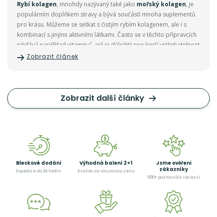
Rybí kolagen
, mnohdy nazývaný také jako
mořský kolagen
, je
populárním doplňkem stravy a bývá součástí mnoha suplementů
pro krásu. Můžeme se setkat s čistým rybím kolagenem, ale i s
kombinací s jinými aktivními látkami. Často se v těchto přípravcích
přidává například vitamin C, jež je důležitý pro lepší vstřebatelnost
a využitelnost samotného kolagenu naším organismem.
Zobrazit článek
Zobrazit další články
Bleskové dodání
Výhodná balení 2+1
Jsme ověřeni
zákazníky
Expedice do 24 hodin
Kvalita za rozumnou cenu
1000+ pozitivních recenzí