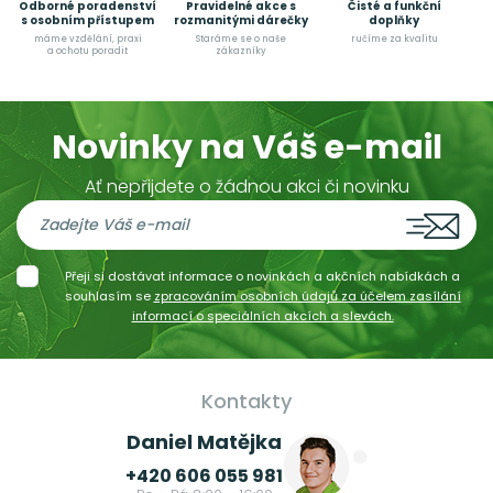
Odborné poradenství
Pravidelné akce s
Čisté a funkční
s osobním přístupem
rozmanitými dárečky
doplňky
máme vzdělání, praxi
Staráme se o naše
ručíme za kvalitu
a ochotu poradit
zákazníky
Novinky na Váš e-mail
Ať nepřijdete o žádnou akci či novinku
Přeji si dostávat informace o novinkách a akčních nabídkách a
souhlasím se
zpracováním osobních údajů za účelem zasílání
informací o speciálních akcích a slevách.
Kontakty
Daniel Matějka
+420 606 055 981