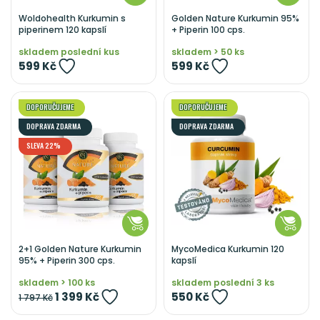
Woldohealth Kurkumin s
Golden Nature Kurkumin 95%
piperinem 120 kapslí
+ Piperin 100 cps.
skladem poslední kus
skladem > 50 ks
599 Kč
599 Kč
DOPORUČUJEME
DOPORUČUJEME
DOPRAVA ZDARMA
DOPRAVA ZDARMA
SLEVA 22%
2+1 Golden Nature Kurkumin
MycoMedica Kurkumin 120
95% + Piperin 300 cps.
kapslí
skladem > 100 ks
skladem poslední 3 ks
1 399 Kč
550 Kč
1 797 Kč