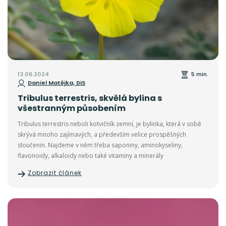
13.06.2024
5 min.
Daniel Matějka, DiS
Tribulus terrestris, skvělá bylina s
všestranným působením
Tribulus terrestris neboli kotvičník zemní, je bylinka, která v sobě
skrývá mnoho zajímavých, a především velice prospěšných
sloučenin. Najdeme v něm třeba saponiny, aminokyseliny,
flavonoidy, alkaloidy nebo také vitaminy a minerály
Zobrazit článek