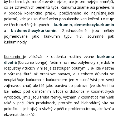
by ho tam bylo množstevně nejvíce, ale je ten nejvýznamnější,
co se zdravotních benefitů týče. Kurkumu známe asi především
v podobě kořenícího prášku používaného do nejrůznějších
pokrmů, kde je i součástí velmi populárního kari koření. Existuje
ve třech rozličných typech –
kurkumin
,
demethoxykurkumin
a
bisdemethoxykurkumin
. Zjednodušeně jsou někdy
pojmenované jako kurkumin typu 1-3, souhrnně pak
kurkuminoidy.
Kurkumin
je získáván z oddenku rostliny zvané
kurkuma
dlouhá
(Curcuma Longa), řadíme ho mezi polyfenoly a je dobře
rozpustný v tucích. V hlíze je zastoupen pouhými 3 %. Jde vlastně
o výrazně žluté až oranžové barvivo, a z tohoto důvodu se
neuplatňuje kurkuma s kurkuminem jen v kulinářství pro svoji
zajímavou chuť, ale též jako barvivo do potravin (ve složení ho
lze nalézt pod označením E100) či dokonce v kosmetických
výrobcích, jimiž jsou třeba rtěnky. Význam v kosmetice má však
také v pečujících produktech, protože má blahodárný vliv na
pokožku – je hojivý a skvělý v péči o problematickou, aknózní a
ekzematickou kůži.