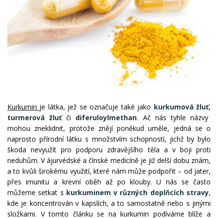
Kurkumin
je látka, jež se označuje také jako
kurkumová žluť
,
turmerová žluť
či
diferuloylmethan
. Ač nás tyhle názvy
mohou zneklidnit, protože znějí poněkud uměle, jedná se o
naprosto přírodní látku s množstvím schopností, jichž by bylo
škoda nevyužít pro podporu zdravějšího těla a v boji proti
neduhům. V ájurvédské a čínské medicíně je již delší dobu znám,
a to kvůli širokému využití, které nám může podpořit – od jater,
přes imunitu a krevní oběh až po klouby. U nás se často
můžeme setkat s
kurkuminem v různých doplňcích stravy
,
kde je koncentrován v kapslích, a to samostatně nebo s jinými
složkami. V tomto článku se na kurkumin podíváme blíže a