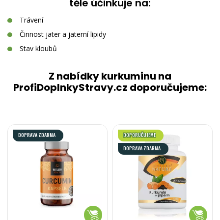
těle účinkuje na:
Trávení
Činnost jater a jaterní lipidy
Stav kloubů
Z nabídky kurkuminu na
ProfiDoplnkyStravy.cz doporučujeme:
DOPRAVA ZDARMA
DOPORUČUJEME
DOPRAVA ZDARMA