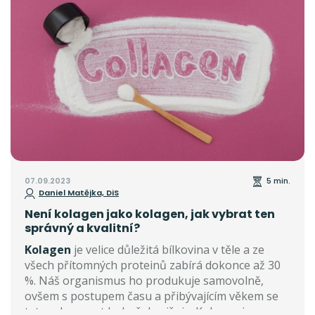
07.09.2023
5 min.
Daniel Matějka, DiS
Není kolagen jako kolagen, jak vybrat ten
správný a kvalitní?
Kolagen
je velice důležitá bílkovina v těle a ze
všech přítomných proteinů zabírá dokonce až 30
%. Náš organismus ho produkuje samovolně,
ovšem s postupem času a přibývajícím věkem se
tato schopnost bohužel snižuje. Kolagen je