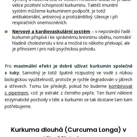
velice pozitivní schopností kurkuminu. Taktéž imunitní
systém můžeme kurkuminem podpořit. Je totiž
antibakteriální, antivirový a protizánětlivý. Ulevuje i při
respiračních onemocněních.
Nervový a kardiovaskulární systém
– v neposlední řadě
kurkumin přispívá i ke správnému krevnímu oběhu, normální
hladině cholesterolu v krvi a možná to někoho překvapí, ale
je přínosem i pro naši psychickou pohodu.
Pro
maximální efekt je dobré užívat kurkumin společně
s tuky
. Samotný je totiž špatně rozpustný ve vodě s nízkou
biologickou využitelností, protože je rychle degradován v játrech
a střevech. Tomu lze předejít, pokud ho budeme
kombinovat
s piperinem
, což je extrakt z černého pepře. Ten tlumí některé
enzymatické pochody v těle a kurkumin se tak dostane tam kam
potřebujeme.
Kurkuma dlouhá (Curcuma Longa) v