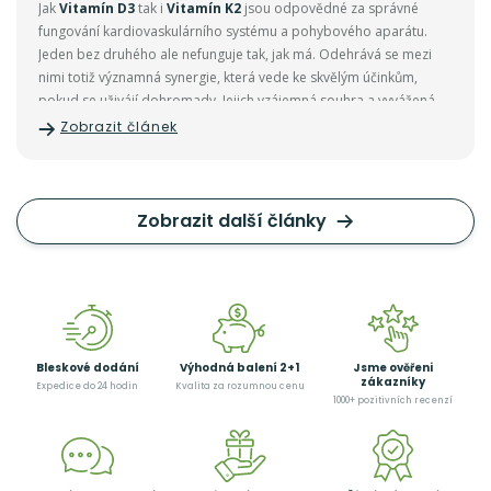
Jak
Vitamín D3
tak i
Vitamín K2
jsou odpovědné za správné
fungování kardiovaskulárního systému a pohybového aparátu.
Jeden bez druhého ale nefunguje tak, jak má. Odehrává se mezi
nimi totiž významná synergie, která vede ke skvělým účinkům,
pokud se uživájí dohromady. Jejich vzájemná souhra a vyvážená
hladina v těle funguje jako výborná prevence před různými
Zobrazit článek
onemocněními.
Vitamin D3
je nezbytný pro lepší využití a
vstřebávání vápníku a fosforu
ze střeva do krevního oběhu.
Vitamin K2
zase pomáhá veškerý vápník přepravovat do cílových
tkání tak, aby se neukládal v cévách a nevznikala tzn. arteriální
Zobrazit další články
kalcifikaci neboli ukládání vápníku do cévních stěn. Dále
vitamín
K2
pomáhá přetvářet důležité bílkoviny těla na aktivní formy.
Bleskové dodání
Výhodná balení 2+1
Jsme ověřeni
zákazníky
Expedice do 24 hodin
Kvalita za rozumnou cenu
1000+ pozitivních recenzí