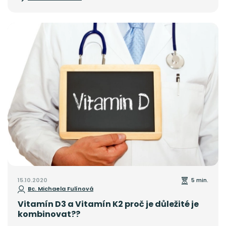
nich svůj jasný účel. Nejen že mohou dodávat specifickou barvu,
chuť či vůni, ale jsou určeny také k ochraně před možnými
nepříznivými vlivy.
15.10.2020
5 min.
Bc. Michaela Fulínová
Vitamín D3 a Vitamín K2 proč je důležité je
kombinovat??