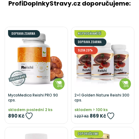
ProfiDoplnkyStravy.cz doporučujeme:
DOPRAVA ZDARMA
NEJPRODÁVANĚJŠÍ
DOPRAVA ZDARMA
SLEVA 29%
MycoMedica Reishi PRO 90
2+1 Golden Nature Reishi 300
cps.
cps.
skladem poslední 2 ks
skladem > 100 ks
890 Kč
869 Kč
1 227 Kč
DOPORUČUJEME