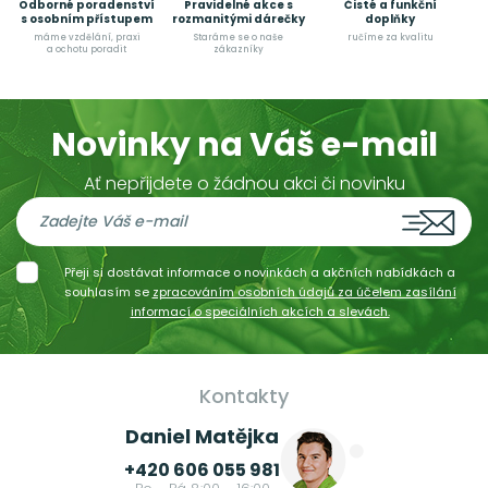
Odborné poradenství
Pravidelné akce s
Čisté a funkční
s osobním přístupem
rozmanitými dárečky
doplňky
máme vzdělání, praxi
Staráme se o naše
ručíme za kvalitu
a ochotu poradit
zákazníky
Novinky na Váš e-mail
Ať nepřijdete o žádnou akci či novinku
Přeji si dostávat informace o novinkách a akčních nabídkách a
souhlasím se
zpracováním osobních údajů za účelem zasílání
informací o speciálních akcích a slevách.
Kontakty
Daniel Matějka
+420 606 055 981