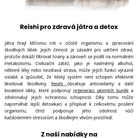
Reishi pro zdravá játra a detox
Játra hrají klíčovou roli v očistě organismu a zpracování
škodlivých látek. Jejich činnost je zásadní pro udržení zdraví,
protože dokáží filtrovat toxiny a zároveň se podílí na normálním
metabolismu. Civilizační zátěž, jako je nadměrný alkohol,
některé léky nebo nezdravá strava, může jejich funkci výrazně
oslabit a způsobit, že lidský systém není schopen efektivně
likvidovat škodliviny.
Reishi
obsahuje antioxidanty a další
bioaktivní látky, které podporují
regeneraci jaterních buněk
a
zdokonalují jejich ochrannou schopnost. Díky tomu může
napomáhat lepší detoxikaci a přispívat k celkovému posílení
organismu, čímž podporuje jeho odolnost vůči
každodenním stresorům a škodlivým vlivům prostředí.
Z naší nabídky na