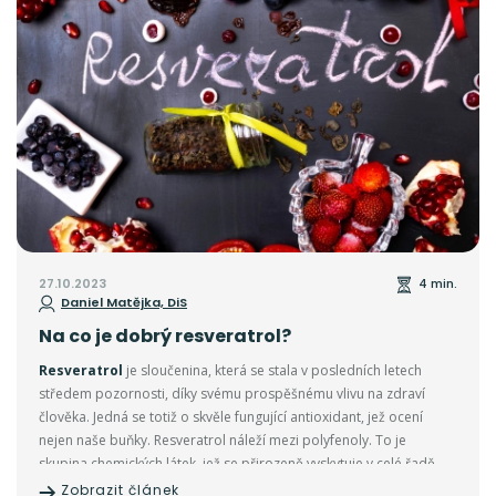
27.10.2023
4 min.
Daniel Matějka, DiS
Na co je dobrý resveratrol?
Resveratrol
je sloučenina, která se stala v posledních letech
středem pozornosti, díky svému prospěšnému vlivu na zdraví
člověka. Jedná se totiž o skvěle fungující antioxidant, jež ocení
nejen naše buňky. Resveratrol náleží mezi polyfenoly. To je
skupina chemických látek, jež se přirozeně vyskytuje v celé řadě
rostlin. Takové sloučeniny neobsahují rostliny jen tak, ale mají v
Zobrazit článek