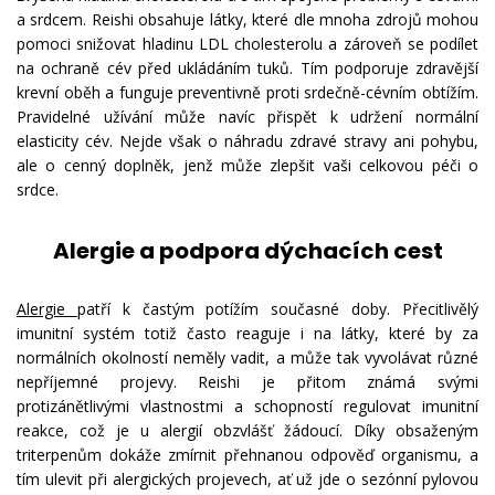
a srdcem. Reishi obsahuje látky, které dle mnoha zdrojů mohou
pomoci snižovat hladinu LDL cholesterolu a zároveň se podílet
na ochraně cév před ukládáním tuků. Tím podporuje zdravější
krevní oběh a funguje preventivně proti srdečně-cévním obtížím.
Pravidelné užívání může navíc přispět k udržení normální
elasticity cév. Nejde však o náhradu zdravé stravy ani pohybu,
ale o cenný doplněk, jenž může zlepšit vaši celkovou péči o
srdce.
Alergie a podpora dýchacích cest
Alergie
patří k častým potížím současné doby. Přecitlivělý
imunitní systém totiž často reaguje i na látky, které by za
normálních okolností neměly vadit, a může tak vyvolávat různé
nepříjemné projevy. Reishi je přitom známá svými
protizánětlivými vlastnostmi a schopností regulovat imunitní
reakce, což je u alergií obzvlášť žádoucí. Díky obsaženým
triterpenům dokáže zmírnit přehnanou odpověď organismu, a
tím ulevit při alergických projevech, ať už jde o sezónní pylovou