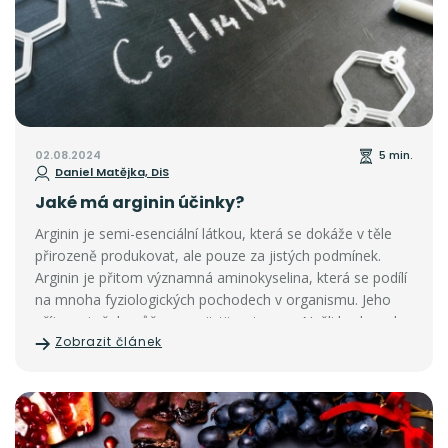
02.08.2024
5 min.
Daniel Matějka, DiS
Jaké má arginin účinky?
Arginin je semi-esenciální látkou, která se dokáže v těle
přirozeně produkovat, ale pouze za jistých podmínek.
Arginin je přitom významná aminokyselina, která se podílí
na mnoha fyziologických pochodech v organismu. Jeho
příjem si však můžeme zajistit potravou. Našli bychom ho
Zobrazit článek
například ve
vejcích, mase, rybách, mléčných
výrobcích, semínkách, ořechách, luštěninách nebo
dokonce hořké čokoládě.