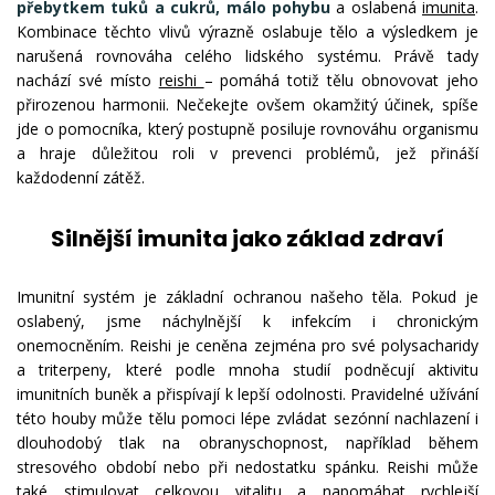
přebytkem tuků a cukrů, málo pohybu
a oslabená
imunita
.
Kombinace těchto vlivů výrazně oslabuje tělo a výsledkem je
narušená rovnováha celého lidského systému. Právě tady
nachází své místo
reishi
– pomáhá totiž tělu obnovovat jeho
přirozenou harmonii. Nečekejte ovšem okamžitý účinek, spíše
jde o pomocníka, který postupně posiluje rovnováhu organismu
a hraje důležitou roli v prevenci problémů, jež přináší
každodenní zátěž.
Silnější imunita jako základ zdraví
Imunitní systém je základní ochranou našeho těla. Pokud je
oslabený, jsme náchylnější k infekcím i chronickým
onemocněním. Reishi je ceněna zejména pro své polysacharidy
a triterpeny, které podle mnoha studií podněcují aktivitu
imunitních buněk a přispívají k lepší odolnosti. Pravidelné užívání
této houby může tělu pomoci lépe zvládat sezónní nachlazení i
dlouhodobý tlak na obranyschopnost, například během
stresového období nebo při nedostatku spánku. Reishi může
také stimulovat celkovou vitalitu a napomáhat rychlejší