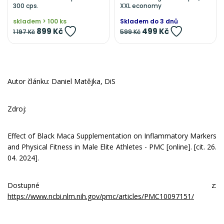
300 cps.
XXL economy
skladem > 100 ks
Skladem do 3 dnů
899 Kč
499 Kč
1 197 Kč
599 Kč
Autor článku: Daniel Matějka, DiS
Zdroj:
Effect of Black Maca Supplementation on Inflammatory Markers
and Physical Fitness in Male Elite Athletes - PMC [online]. [cit. 26.
04. 2024].
Dostupné z:
https://www.ncbi.nlm.nih.gov/pmc/articles/PMC10097151/