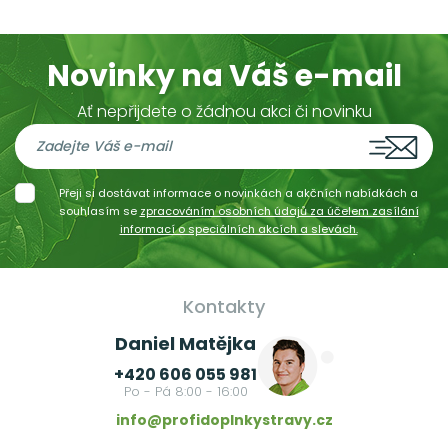
Novinky na Váš e-mail
Ať nepřijdete o žádnou akci či novinku
Přeji si dostávat informace o novinkách a akčních nabídkách a
souhlasím se
zpracováním osobních údajů za účelem zasílání
informací o speciálních akcích a slevách.
Kontakty
Daniel Matějka
+420 606 055 981
Po - Pá 8:00 - 16:00
info@profidoplnkystravy.cz