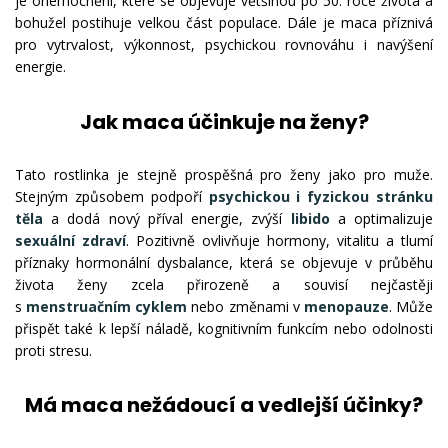
je onemocnění, které se objevuje většinou po 50. roce života a
bohužel postihuje velkou část populace. Dále je maca příznivá
pro vytrvalost, výkonnost, psychickou rovnováhu i navýšení
energie.
Jak maca účinkuje na ženy?
Tato rostlinka je stejně prospěšná pro ženy jako pro muže.
Stejným způsobem podpoří
psychickou i fyzickou stránku
těla
a dodá nový příval energie, zvýší
libido
a optimalizuje
sexuální zdraví
. Pozitivně ovlivňuje hormony, vitalitu a tlumí
příznaky hormonální dysbalance, která se objevuje v průběhu
života ženy zcela přirozeně a souvisí nejčastěji
s
menstruačním cyklem
nebo změnami v
menopauze
. Může
přispět také k lepší náladě, kognitivním funkcím nebo odolnosti
proti stresu.
Má maca nežádoucí a vedlejší účinky?