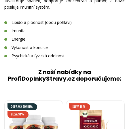
zkvalitňuje spánek, podporuje koncentraci a paměť, a navíc
posiluje imunitní systém.
Libido a plodnost (obou pohlaví)
Imunita
Energie
Výkonost a kondice
Psychická a fyzická odolnost
Z naší nabídky na
ProfiDoplnkyStravy.cz doporučujeme:
DOPRAVA ZDARMA
SLEVA 18%
SLEVA 31%