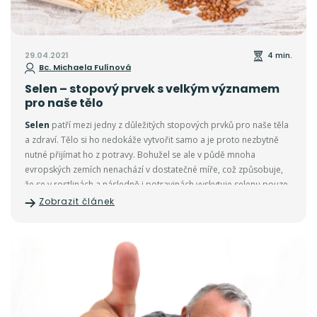
29.04.2021
4 min.
Bc. Michaela Fulínová
Selen – stopový prvek s velkým významem
pro naše tělo
Selen
patří mezi jedny z důležitých stopových prvků pro naše těla
a zdraví. Tělo si ho nedokáže vytvořit samo a je proto nezbytně
nutné přijímat ho z potravy. Bohužel se ale v půdě mnoha
evropských zemích nenachází v dostatečné míře, což způsobuje,
že se v rostlinách a následně i potravinách vyskytuje selenu pouze
nepatrné množství.
Zobrazit článek