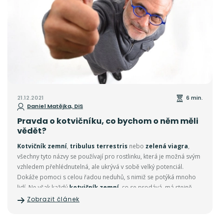
21.12.2021
6 min.
Daniel Matějka, DiS
Pravda o kotvičníku, co bychom o něm měli
vědět?
Kotvičník zemní
,
tribulus terrestris
nebo
zelená viagra
,
všechny tyto názvy se používají pro rostlinku, která je možná svým
vzhledem přehlédnutelná, ale ukrývá v sobě velký potenciál.
Dokáže pomoci s celou řadou neduhů, s nimiž se potýká mnoho
lidí. Ne však každý
kotvičník zemní
, co se prodává, má stejně
dobrý efekt a každá část rostliny obsahuje jiné množství aktivních
Zobrazit článek
látek, zajišťující jeho požadovaný přínos pro zdraví. Stejně tak je
důležité, kde se kotvičník zemní pěstuje a jaké má pro svůj růst