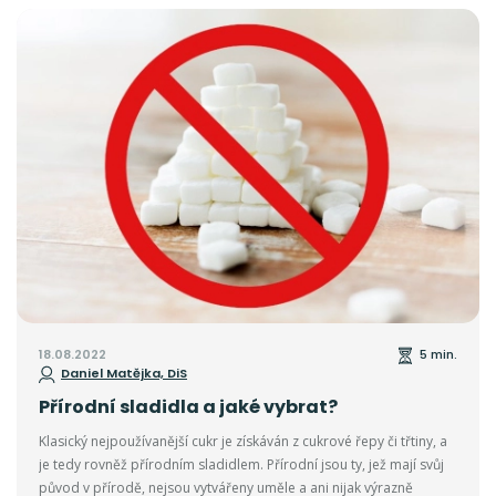
podmínky. Existuje tedy mnoho faktorů ovlivňující jeho kvalitu, ale
na co bychom se konkrétně měli zaměřit a co je důležité vědět?
18.08.2022
5 min.
Daniel Matějka, DiS
Přírodní sladidla a jaké vybrat?
Klasický nejpoužívanější cukr je získáván z cukrové řepy či třtiny, a
je tedy rovněž přírodním sladidlem. Přírodní jsou ty, jež mají svůj
původ v přírodě, nejsou vytvářeny uměle a ani nijak výrazně