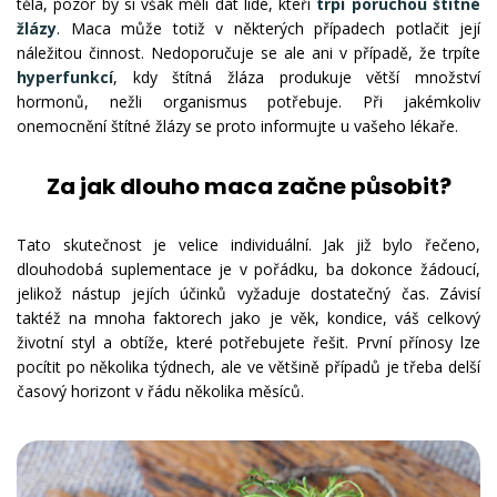
těla, pozor by si však měli dát lidé, kteří
trpí poruchou štítné
žlázy
. Maca může totiž v některých případech potlačit její
náležitou činnost. Nedoporučuje se ale ani v případě, že trpíte
hyperfunkcí
, kdy štítná žláza produkuje větší množství
hormonů, nežli organismus potřebuje. Při jakémkoliv
onemocnění štítné žlázy se proto informujte u vašeho lékaře.
Za jak dlouho maca začne působit?
Tato skutečnost je velice individuální. Jak již bylo řečeno,
dlouhodobá suplementace je v pořádku, ba dokonce žádoucí,
jelikož nástup jejích účinků vyžaduje dostatečný čas. Závisí
taktéž na mnoha faktorech jako je věk, kondice, váš celkový
životní styl a obtíže, které potřebujete řešit. První přínosy lze
pocítit po několika týdnech, ale ve většině případů je třeba delší
časový horizont v řádu několika měsíců.