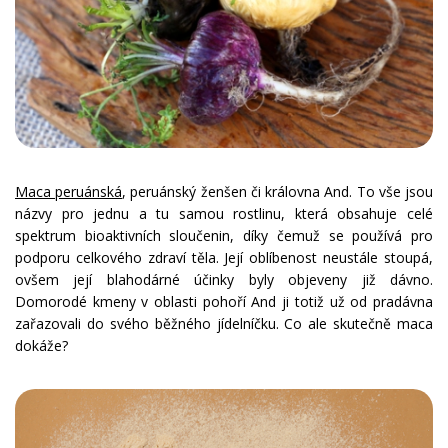
Maca peruánská
, peruánský ženšen či královna And. To vše jsou
názvy pro jednu a tu samou rostlinu, která obsahuje celé
spektrum bioaktivních sloučenin, díky čemuž se používá pro
podporu celkového zdraví těla. Její oblíbenost neustále stoupá,
ovšem její blahodárné účinky byly objeveny již dávno.
Domorodé kmeny v oblasti pohoří And ji totiž už od pradávna
zařazovali do svého běžného jídelníčku. Co ale skutečně maca
dokáže?