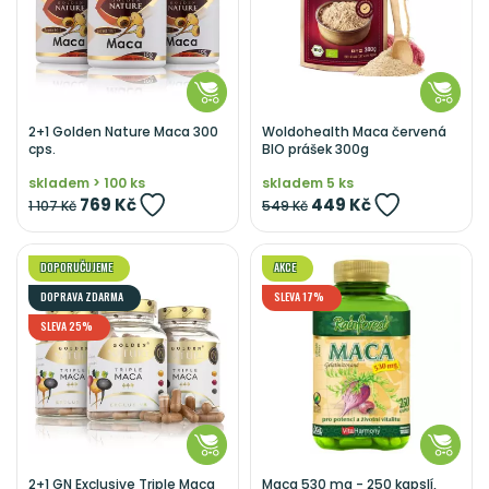
2+1 Golden Nature Maca 300
Woldohealth Maca červená
cps.
BIO prášek 300g
skladem > 100 ks
skladem 5 ks
769 Kč
449 Kč
1 107 Kč
549 Kč
DOPORUČUJEME
AKCE
DOPRAVA ZDARMA
SLEVA 17%
SLEVA 25%
2+1 GN Exclusive Triple Maca
Maca 530 mg - 250 kapslí,