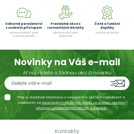
Odborné poradenství
Pravidelné akce s
Čisté a funkční
s osobním přístupem
rozmanitými dárečky
doplňky
máme vzdělání, praxi
Staráme se o naše
ručíme za kvalitu
a ochotu poradit
zákazníky
Novinky na Váš e-mail
Ať nepřijdete o žádnou akci či novinku
Přeji si dostávat informace o novinkách a akčních nabídkách a
souhlasím se
zpracováním osobních údajů za účelem zasílání
informací o speciálních akcích a slevách.
Kontakty