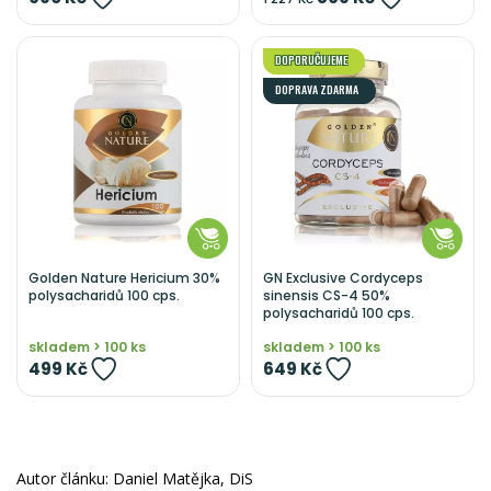
DOPORUČUJEME
DOPRAVA ZDARMA
Golden Nature Hericium 30%
GN Exclusive Cordyceps
polysacharidů 100 cps.
sinensis CS-4 50%
polysacharidů 100 cps.
skladem > 100 ks
skladem > 100 ks
499 Kč
649 Kč
Autor článku: Daniel Matějka, DiS