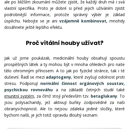
ale po bližším zkoumání můžete zjistit, že každý druh má i svá
vlastní specifika. Proto je dobré si před jejich užíváním zjistit
podrobnější informace, protože správný výběr je základ
úspěchu. Nebojte se je ani
vzájemně kombinovat,
mnohdy
dosáhnete ještě lepšího efektu.
Proč vitální houby užívat?
Jak už jsme poukázali, medicinální houby obsahují spoustu
prospěšných látek a ty mohou být v mnoha ohledech pro naše
tělo ohromným přínosem. A to jak po fyzické stránce, tak i té
duševní. Řadí se mezi
adaptogeny
, které zvyšují odolnost proti
stresu. Podporují
normální činnost orgánových soustav,
psychickou rovnováhu
a na základě četných studií také
imunitní systém,
za čímž stojí především tzv.
betaglukany
. To
jsou polysacharidy, jež aktivují buňky zodpovědné za naši
obranyschopnost. Ale to nejsou zdaleka jediné složky, které
bychom našli, je jich totiž opravdu dlouhý seznam.