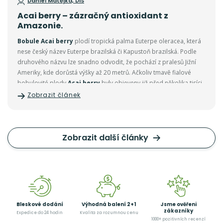
Daniel Matějka, DiS
Acai berry – zázračný antioxidant z
Amazonie.
Bobule Acai berry
plodí tropická palma Euterpe oleracea, která
nese český název Euterpe brazilská či Kapustoň brazilská. Podle
druhového názvu lze snadno odvodit, že pochází z pralesů Jižní
Ameriky, kde dorůstá výšky až 20 metrů. Ačkoliv tmavě fialové
bobulovité plody
Acai berry
byly objeveny již před několika tisíci
lety, do podvědomí naší společnosti se zapsaly teprve nedávno, a
Zobrazit článek
to jako super zdravé ovoce plné prospěšných látek.
Zobrazit další články
Bleskové dodání
Výhodná balení 2+1
Jsme ověřeni
zákazníky
Expedice do 24 hodin
Kvalita za rozumnou cenu
1000+ pozitivních recenzí