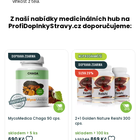
vlhkost z těla.
Z naší nabídky medicinálních hub na
ProfiDoplnkyStravy.cz doporučujeme:
DOPRAVA ZDARMA
NEJPRODÁVANĚJŠÍ
DOPRAVA ZDARMA
SLEVA 29%
MycoMedica Chaga 90 cps.
2+1 Golden Nature Reishi 300
cps.
skladem > 5 ks
skladem > 100 ks
690 Kč
869 Kč
1 227 Kč