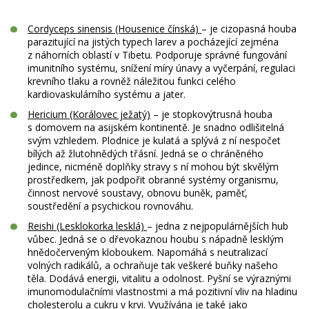
Cordyceps sinensis (Housenice čínská)
– je cizopasná houba
parazitující na jistých typech larev a pocházející zejména
z náhorních oblastí v Tibetu. Podporuje správné fungování
imunitního systému, snížení míry únavy a vyčerpání, regulaci
krevního tlaku a rovněž náležitou funkci celého
kardiovaskulárního systému a jater.
Hericium (Korálovec ježatý)
– je stopkovýtrusná houba
s domovem na asijském kontinentě. Je snadno odlišitelná
svým vzhledem. Plodnice je kulatá a splývá z ní nespočet
bílých až žlutohnědých třásní. Jedná se o chráněného
jedince, nicméně doplňky stravy s ní mohou být skvělým
prostředkem, jak podpořit obranné systémy organismu,
činnost nervové soustavy, obnovu buněk, paměť,
soustředění a psychickou rovnováhu.
Reishi (Lesklokorka lesklá)
– jedna z nejpopulárnějších hub
vůbec. Jedná se o dřevokaznou houbu s nápadně lesklým
hnědočerveným kloboukem. Napomáhá s neutralizací
volných radikálů, a ochraňuje tak veškeré buňky našeho
těla. Dodává energii, vitalitu a odolnost. Pyšní se výraznými
imunomodulačními vlastnostmi a má pozitivní vliv na hladinu
cholesterolu a cukru v krvi. Využívána je také jako