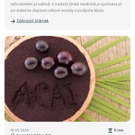
nehostinném prostředí. V tradiční čínské medicíně je využívána již
po staletí ke zlepšení celkové imunity a podpoře libida.
Zobrazit článek
18.05.2020
5 min.