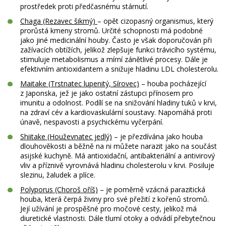
prostředek proti předčasnému stárnutí.
Chaga (Rezavec šikmý)
– opět cizopasný organismus, který
prorůstá kmeny stromů. Určité schopnosti má podobné
jako jiné medicinální houby. Často je však doporučován při
zažívacích obtížích, jelikož zlepšuje funkci trávicího systému,
stimuluje metabolismus a mírní zánětlivé procesy. Dále je
efektivním antioxidantem a snižuje hladinu LDL cholesterolu.
Maitake (Trstnatec lupenitý, Sírovec)
– houba pocházející
z Japonska, jež je jako ostatní zástupci přínosem pro
imunitu a odolnost. Podílí se na snižování hladiny tuků v krvi,
na zdraví cév a kardiovaskulární soustavy. Napomáhá proti
únavě, nespavosti a psychickému vyčerpání.
Shiitake (Houževnatec jedlý)
– je přezdívána jako houba
dlouhověkosti a běžně na ni můžete narazit jako na součást
asijské kuchyně. Má antioxidační, antibakteriální a antivirový
vliv a příznivě vyrovnává hladinu cholesterolu v krvi. Posiluje
slezinu, žaludek a plíce.
Polyporus (Choroš oříš)
– je poměrně vzácná parazitická
houba, která čerpá živiny pro své přežití z kořenů stromů.
Její užívání je prospěšné pro močové cesty, jelikož má
diuretické vlastnosti. Dále tlumí otoky a odvádí přebytečnou