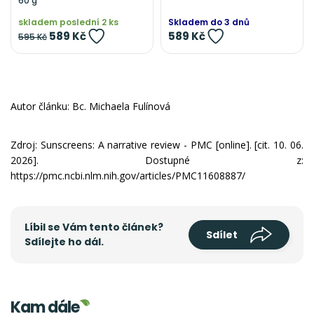
60 g
skladem poslední 2 ks
Skladem do 3 dnů
589 Kč
589 Kč
595 Kč
Autor článku: Bc. Michaela Fulínová
Zdroj: Sunscreens: A narrative review - PMC [online]. [cit. 10. 06.
2026]. Dostupné z:
https://pmc.ncbi.nlm.nih.gov/articles/PMC11608887/
Líbil se Vám tento článek?
Sdílet
Sdílejte ho dál.
Kam dále