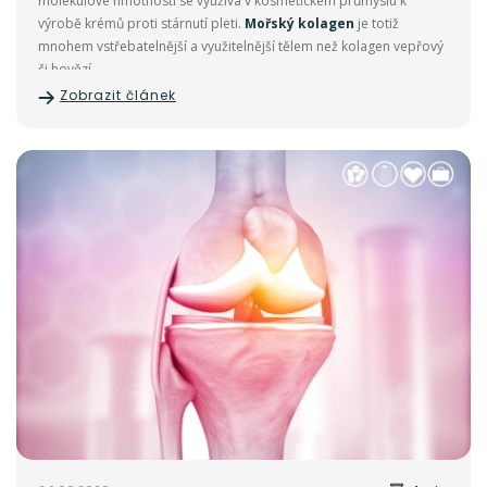
molekulové hmotnosti se využívá v kosmetickém průmyslu k
výrobě krémů proti stárnutí pleti.
Mořský kolagen
je totiž
mnohem vstřebatelnější a využitelnější tělem než kolagen vepřový
či hovězí.
Zobrazit článek