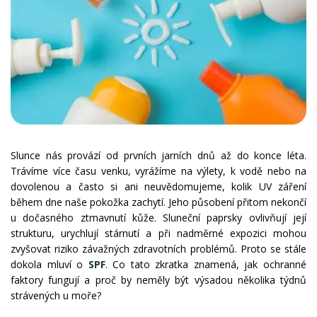
Slunce nás provází od prvních jarních dnů až do konce léta.
Trávíme více času venku, vyrážíme na výlety, k vodě nebo na
dovolenou a často si ani neuvědomujeme, kolik UV záření
během dne naše pokožka zachytí. Jeho působení přitom nekončí
u dočasného ztmavnutí kůže. Sluneční paprsky ovlivňují její
strukturu, urychlují stárnutí a při nadměrné expozici mohou
zvyšovat riziko závažných zdravotních problémů. Proto se stále
dokola mluví o
SPF
. Co tato zkratka znamená, jak ochranné
faktory fungují a proč by neměly být výsadou několika týdnů
strávených u moře?