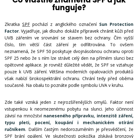
funguje?
Zkratka
SPF
pochází z anglického označení
Sun Protection
Factor
. Vyjadřuje, jak dlouho dokáže přípravek chránit kůži před
UVB zářením ve srovnání se stavem bez ochrany. Čím vyšší
číslo, tím větší část záření je odfiltrována. To ovšem
neznamená, že SPF 50 poskytuje dvojnásobnou ochranu oproti
SPF 25 nebo že s ním lze strávit celý den na přímém slunci bez
opětovné aplikace. Je rovněž důležité vědět, že SPF se vztahuje
pouze k UVB záření. Většina moderních opalovacích produktů
však nabízí širokospektrální ochranu. Chrání tedy před oběma
současně. Na obalu to poznáte podle symbolu UVA v kruhu.
Zde také vzniká jeden z nejrozšířenějších omylů. Faktor není
vstupenkou k neomezenému pobytu na slunci. Jeho účinnost
závisí na množství
naneseného přípravku, intenzitě záření,
typu pleti, pocení, koupání i mechanickém otírání
ručníkem
. Dalším častým nedorozuměním je přesvědčení, že
SPF brání opálení. Ve skutečnosti pokožka získává bronzový