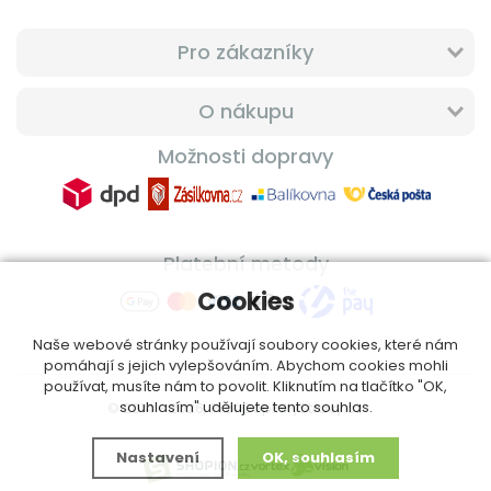
Pro zákazníky
O nákupu
Možnosti dopravy
Platební metody
Cookies
Naše webové stránky používají soubory cookies, které nám
pomáhají s jejich vylepšováním. Abychom cookies mohli
používat, musíte nám to povolit. Kliknutím na tlačítko "OK,
souhlasím" udělujete tento souhlas.
© 2014 - 2026, ProfiDoplnkyStravy.cz
Nastavení
OK, souhlasím