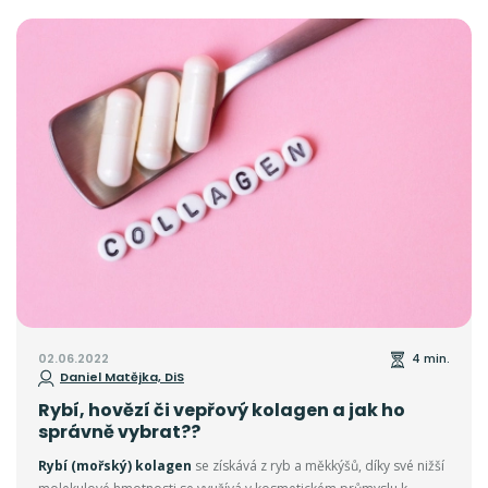
02.06.2022
4 min.
Daniel Matějka, DiS
Rybí, hovězí či vepřový kolagen a jak ho
správně vybrat??
Rybí (mořský) kolagen
se získává z ryb a měkkýšů, díky své nižší