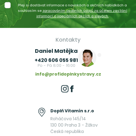
Přeji si dostávat informace o novinkách a akčních nabídkách a
souhlasím se
zpracováním osobních údajů za účelem zasílání
informací o speciálních akcích a slevách.
Kontakty
Daniel Matějka
+420 606 055 981
Po - Pá 8:00 - 16:00
info@profidoplnkystravy.cz
Doplň Vitamín s.r.o
Roháčova 145/14
130 00 Praha 3 - Žižkov
Česká republika