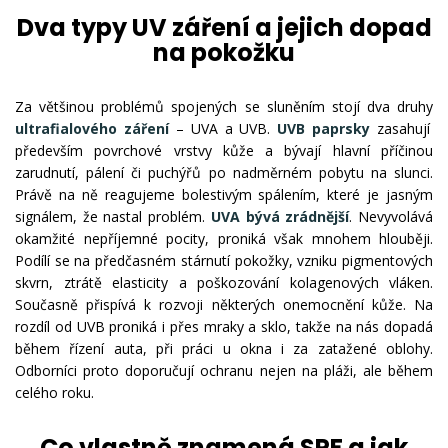
Dva typy UV záření a jejich dopad
na pokožku
Za většinou problémů spojených se sluněním stojí dva druhy
ultrafialového záření
– UVA a UVB.
UVB paprsky
zasahují
především povrchové vrstvy kůže a bývají hlavní příčinou
zarudnutí, pálení či puchýřů po nadměrném pobytu na slunci.
Právě na ně reagujeme bolestivým spálením, které je jasným
signálem, že nastal problém.
UVA bývá zrádnější
. Nevyvolává
okamžité nepříjemné pocity, proniká však mnohem hlouběji.
Podílí se na předčasném stárnutí pokožky, vzniku pigmentových
skvrn, ztrátě elasticity a poškozování kolagenových vláken.
Současně přispívá k rozvoji některých onemocnění kůže. Na
rozdíl od UVB proniká i přes mraky a sklo, takže na nás dopadá
během řízení auta, při práci u okna i za zatažené oblohy.
Odborníci proto doporučují ochranu nejen na pláži, ale během
celého roku.
Co vlastně znamená SPF a jak