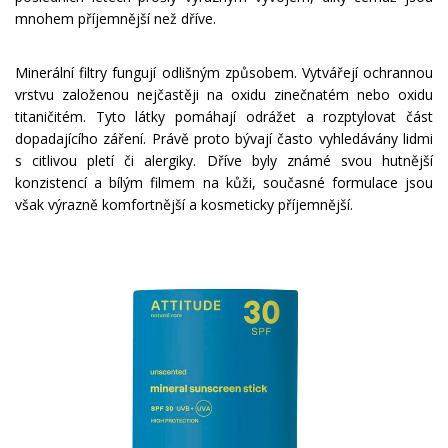
mnohem příjemnější než dříve.
Minerální filtry fungují odlišným způsobem. Vytvářejí ochrannou
vrstvu založenou nejčastěji na oxidu zinečnatém nebo oxidu
titaničitém. Tyto látky pomáhají odrážet a rozptylovat část
dopadajícího záření. Právě proto bývají často vyhledávány lidmi
s citlivou pletí či alergiky. Dříve byly známé svou hutnější
konzistencí a bílým filmem na kůži, současné formulace jsou
však výrazně komfortnější a kosmeticky příjemnější.