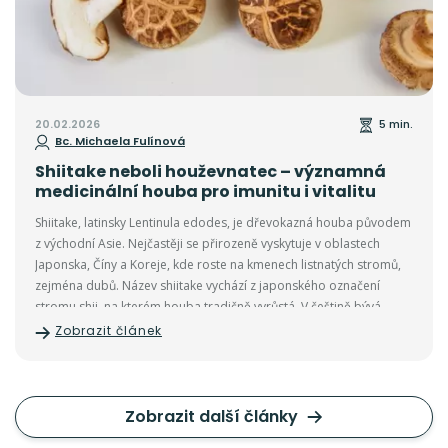
20.02.2026
5 min.
Bc. Michaela Fulínová
Shiitake neboli houževnatec – významná
medicinální houba pro imunitu i vitalitu
Shiitake, latinsky Lentinula edodes, je dřevokazná houba původem
z východní Asie. Nejčastěji se přirozeně vyskytuje v oblastech
Japonska, Číny a Koreje, kde roste na kmenech listnatých stromů,
zejména dubů. Název shiitake vychází z japonského označení
stromu shii, na kterém houba tradičně vyrůstá. V češtině bývá
označována také jako houževnatec jedlý.
Zobrazit článek
Zobrazit další články