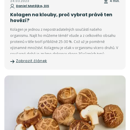
24.03.2023
4 min.
Daniel Matějka, DiS
Kolagen na klouby, proč vybrat právě ten
hovězí?
Kolagen je jednou z nepostradatelných součástí našeho
organismu. Najít ho můžeme téměř všude a z celkového obsahu
proteinů v těle tvoří přibližně 25-30 %. Což už je poměrně
významné množství. Kolagenu je však v organismu vícero druhů. V
současné době je známo dokonce skoro 30 různých typů
kolagenu.
Zobrazit článek