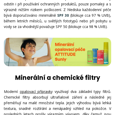
odstín i při používání ochranných produktů, pouze pomaleji a s
výrazně nižším rizikem poškození. Z hlediska každodenní péče
bývá doporučováno minimálně
SPF 30
(blokuje cca 97 % UVB),
během letních měsíců, u světlých fototypů nebo při pobytu u
vody se za vhodnější považuje SPF 50 (blokuje cca 98 % UVB).
Minerální a chemické filtry
Moderní
opalovací přípravk
y využívají dva základní typy filtrů.
Chemické filtry absorbují ultrafialové záření a následně jej
přeměňují na malé množství tepla. Jejich výhodou bývá lehká
textura, snadné roztírání a nenápadný vzhled na pokožce. V
posledních letech prošly výrazným vývojem, díky čemuž jsou