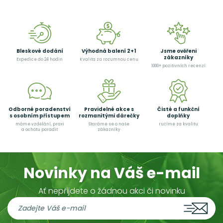
Bleskové dodání
Výhodná balení 2+1
Jsme ověřeni
zákazníky
Expedice do 24 hodin
Kvalita za rozumnou cenu
1000+ pozitivních recenzí
Odborné poradenství
Pravidelné akce s
Čisté a funkční
s osobním přístupem
rozmanitými dárečky
doplňky
máme vzdělání, praxi
Staráme se o naše
ručíme za kvalitu
a ochotu poradit
zákazníky
Novinky na Váš e-mail
Ať nepřijdete o žádnou akci či novinku