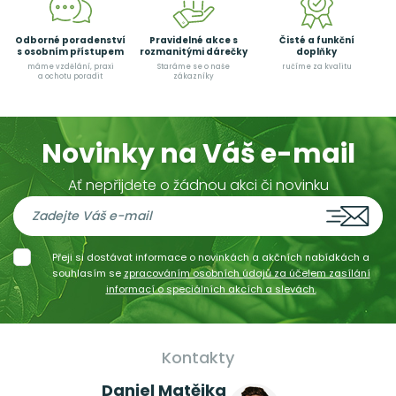
Odborné poradenství
Pravidelné akce s
Čisté a funkční
s osobním přístupem
rozmanitými dárečky
doplňky
máme vzdělání, praxi
Staráme se o naše
ručíme za kvalitu
a ochotu poradit
zákazníky
Novinky na Váš e-mail
Ať nepřijdete o žádnou akci či novinku
Přeji si dostávat informace o novinkách a akčních nabídkách a
souhlasím se
zpracováním osobních údajů za účelem zasílání
informací o speciálních akcích a slevách.
Kontakty
Daniel Matějka