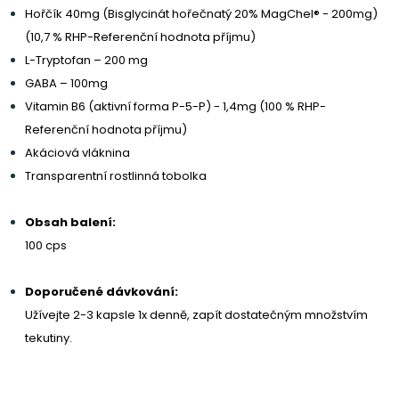
Hořčík 40mg (Bisglycinát hořečnatý 20% MagChel® - 200mg)
(10,7 % RHP-Referenční hodnota příjmu)
L-Tryptofan – 200 mg
GABA – 100mg
Vitamin B6 (aktivní forma P-5-P) - 1,4mg (100 % RHP-
Referenční hodnota příjmu)
Akáciová vláknina
Transparentní rostlinná tobolka
Obsah balení:
100 cps
Doporučené dávkování:
Užívejte 2-3 kapsle 1x denně, zapít dostatečným množstvím
tekutiny.