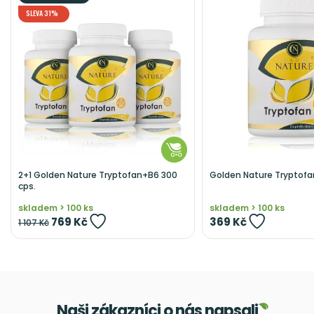
SLEVA 31%
2+1 Golden Nature Tryptofan+B6 300
Golden Nature Tryptofa
cps.
skladem > 100 ks
skladem > 100 ks
769 Kč
369 Kč
1 107 Kč
Naši zákazníci o nás napsali