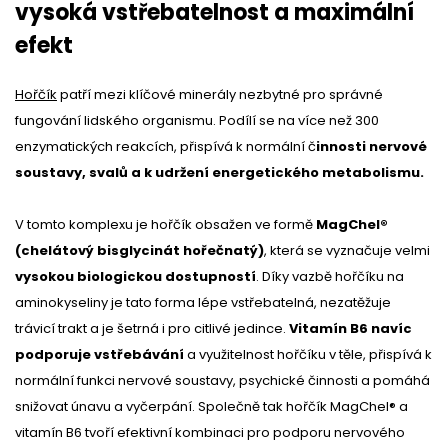
vysoká vstřebatelnost a maximální
efekt
Hořčík
patří mezi klíčové minerály nezbytné pro správné
fungování lidského organismu. Podílí se na více než 300
enzymatických reakcích, přispívá k normální č
innosti nervové
soustavy, svalů a k udržení energetického metabolismu.
V tomto komplexu je hořčík obsažen ve formě
MagChel®
(chelátový bisglycinát hořečnatý)
, která se vyznačuje velmi
vysokou biologickou dostupností
. Díky vazbě hořčíku na
aminokyseliny je tato forma lépe vstřebatelná, nezatěžuje
trávicí trakt a je šetrná i pro citlivé jedince.
Vitamín B6 navíc
podporuje vstřebávání
a využitelnost hořčíku v těle, přispívá k
normální funkci nervové soustavy, psychické činnosti a pomáhá
snižovat únavu a vyčerpání. Společně tak hořčík MagChel® a
vitamín B6 tvoří efektivní kombinaci pro podporu nervového